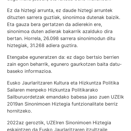
Ez da hiztegi arrunta, ez daude hiztegi arruntek
dituzten sarrera guztiak, sinonimoa dutenak baizik.
Eta gauza bera gertatzen da adierekin ere,
sinonimoa duten adierak bakarrik azalduko dira
bertan. Horrela, 26.098 sarrera sinonimodun ditu
hiztegiak, 31.268 adiera guztira.
Etengabe eguneratzen da: ez dago bertsio berrien
zain egon beharrik, egunero gaurkotzen baita datu-
baseko informazioa.
Eusko Jaurlaritzaren Kultura eta Hizkuntza Politika
Sailaren menpeko Hizkuntza Politikarako
Sailburuordetzak emandako babesa jaso zuen UZEIk
2019an Sinonimoen Hiztegia funtzionalitate berriz
hornitzeko.
2022az geroztik, UZEIren Sinonimoen Hiztegia
eskaintzen da Eusko Jaurlaritzaren itzultzaile