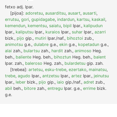
fetxo
adj.
Ipar.
[pijoa]:
adoretsu
,
ausarditsu
,
ausart
,
ausarti
,
errutsu
,
gori
,
gupidagabe
,
indardun
,
kartsu
,
kaskail
,
kemendun
,
kementsu
,
saiatu
,
bipil
Ipar.
,
kalipudun
Ipar.
,
kaliputsu
Ipar.
,
kuraios
Ipar.
,
suhar
Ipar.
,
azarri
bizk.
,
pijo
gip.
,
mutiri
Ipar./naf.
,
bihoztoi
zub.
,
animotsu
g.e.
,
dulabre
g.e.
,
ekin
g.e.
,
kopetadun
g.e.
,
alai
zah.
,
bulartsu
zah.
,
hardit
zah.
,
animoso
Heg.
beh.
,
baliente
Heg.
beh.
,
bihoztun
Heg.
beh.
,
balent
Ipar.
zah.
,
baleroso
Heg.
zah.
,
bulardetsu
gip.
zah.
[trebea]:
artetsu
,
esku-trebe
,
ezertako
,
mainatsu
,
trebe
,
agudo
Ipar.
,
antzetsu
Ipar.
,
artez
Ipar.
,
jeinutsu
Ipar.
,
leber
bizk.
,
pijo
gip.
,
iaio
gip./naf.
,
adret
zub.
,
abil
beh.
,
bitore
zah.
,
entregu
Ipar.
g.e.
,
errime
bizk.
g.e.