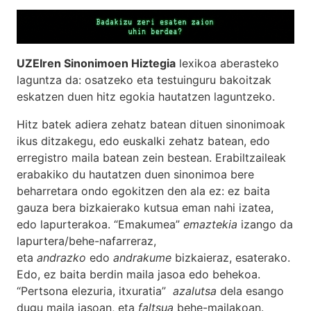
UZEIren Sinonimoen Hiztegia
lexikoa aberasteko
laguntza da: osatzeko eta testuinguru bakoitzak
eskatzen duen hitz egokia hautatzen laguntzeko.
Hitz batek adiera zehatz batean dituen sinonimoak
ikus ditzakegu, edo euskalki zehatz batean, edo
erregistro maila batean zein bestean. Erabiltzaileak
erabakiko du hautatzen duen sinonimoa bere
beharretara ondo egokitzen den ala ez: ez baita
gauza bera bizkaierako kutsua eman nahi izatea,
edo lapurterakoa. “Emakumea”
emaztekia
izango da
lapurtera/behe-nafarreraz,
eta
andrazko
edo
andrakume
bizkaieraz, esaterako.
Edo, ez baita berdin maila jasoa edo behekoa.
“Pertsona elezuria, itxuratia”
azalutsa
dela esango
dugu maila jasoan, eta
faltsua
behe-mailakoan.