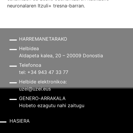
neuronalaren
Itzuli+
tresna-barran.
HARREMANETARAKO
Helbidea
Aldapeta kalea, 20 – 20009 Donostia
Telefonoa
tel: +34 943 47 33 77
Helbide elektronikoa:
uzei@uzei.eus
GENERO-ARRAKALA
Hobeto ezagutu nahi zaitugu
HASIERA