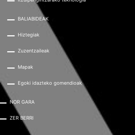
BALIABIDEAK
Hiztegiak
Zuzentzaileak
Mapak
Egoki idazteko gomendioak
NOR GARA
ZER BERRI