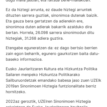
Ez da hiztegi arrunta, ez daude hiztegi arruntek
dituzten sarrera guztiak, sinonimoa dutenak baizik.
Eta gauza bera gertatzen da adierekin ere,
sinonimoa duten adierak bakarrik azalduko dira
bertan. Horrela, 26.098 sarrera sinonimodun ditu
hiztegiak, 31.268 adiera guztira.
Etengabe eguneratzen da: ez dago bertsio berrien
zain egon beharrik, egunero gaurkotzen baita datu-
baseko informazioa.
Eusko Jaurlaritzaren Kultura eta Hizkuntza Politika
Sailaren menpeko Hizkuntza Politikarako
Sailburuordetzak emandako babesa jaso zuen UZEIk
2019an Sinonimoen Hiztegia funtzionalitate berriz
hornitzeko.
2022az geroztik, UZEIren Sinonimoen Hiztegia
eskaintzen da Eusko Jaurlaritzaren itzultzaile