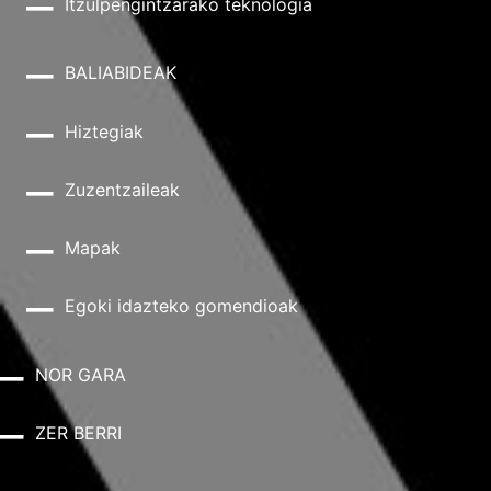
Itzulpengintzarako teknologia
BALIABIDEAK
Hiztegiak
Zuzentzaileak
Mapak
Egoki idazteko gomendioak
NOR GARA
ZER BERRI