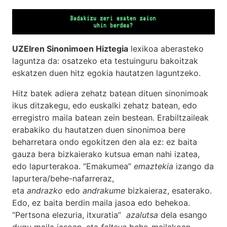
UZEIren Sinonimoen Hiztegia
lexikoa aberasteko
laguntza da: osatzeko eta testuinguru bakoitzak
eskatzen duen hitz egokia hautatzen laguntzeko.
Hitz batek adiera zehatz batean dituen sinonimoak
ikus ditzakegu, edo euskalki zehatz batean, edo
erregistro maila batean zein bestean. Erabiltzaileak
erabakiko du hautatzen duen sinonimoa bere
beharretara ondo egokitzen den ala ez: ez baita
gauza bera bizkaierako kutsua eman nahi izatea,
edo lapurterakoa. “Emakumea”
emaztekia
izango da
lapurtera/behe-nafarreraz,
eta
andrazko
edo
andrakume
bizkaieraz, esaterako.
Edo, ez baita berdin maila jasoa edo behekoa.
“Pertsona elezuria, itxuratia”
azalutsa
dela esango
dugu maila jasoan, eta
faltsua
behe-mailakoan.