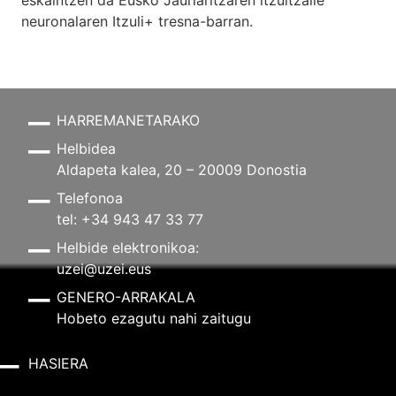
neuronalaren
Itzuli+
tresna-barran.
HARREMANETARAKO
Helbidea
Aldapeta kalea, 20 – 20009 Donostia
Telefonoa
tel: +34 943 47 33 77
Helbide elektronikoa:
uzei@uzei.eus
GENERO-ARRAKALA
Hobeto ezagutu nahi zaitugu
HASIERA