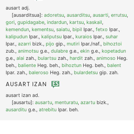
ausart
adj.
[ausarditsua]:
adoretsu
,
ausarditsu
,
ausarti
,
errutsu
,
gori
,
gupidagabe
,
indardun
,
kartsu
,
kaskail
,
kemendun
,
kementsu
,
saiatu
,
bipil
Ipar.
,
fetxo
Ipar.
,
kalipudun
Ipar.
,
kaliputsu
Ipar.
,
kuraios
Ipar.
,
suhar
Ipar.
,
azarri
bizk.
,
pijo
gip.
,
mutiri
Ipar./naf.
,
bihoztoi
zub.
,
animotsu
g.e.
,
dulabre
g.e.
,
ekin
g.e.
,
kopetadun
g.e.
,
alai
zah.
,
bulartsu
zah.
,
hardit
zah.
,
animoso
Heg.
beh.
,
baliente
Heg.
beh.
,
bihoztun
Heg.
beh.
,
balent
Ipar.
zah.
,
baleroso
Heg.
zah.
,
bulardetsu
gip.
zah.
AUSART IZAN
ausart izan
ad.
[ausartu]:
ausartu
,
menturatu
,
azartu
bizk.
,
ausarditu
g.e.
,
atrebitu
Ipar.
beh.