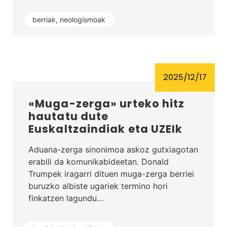
berriak
,
neologismoak
2025/12/17
«Muga-zerga» urteko hitz
hautatu dute
Euskaltzaindiak eta UZEIk
Aduana-zerga sinonimoa askoz gutxiagotan
erabili da komunikabideetan. Donald
Trumpek iragarri dituen muga-zerga berriei
buruzko albiste ugariek termino hori
finkatzen lagundu…