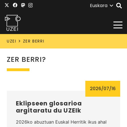
Euskara
UZEI
ZER BERRI
ZER BERRI?
2026/07/16
Eklipseen glosarioa
argitaratu du UZEIk
2026ko abuztuan Euskal Herritik ikus ahal