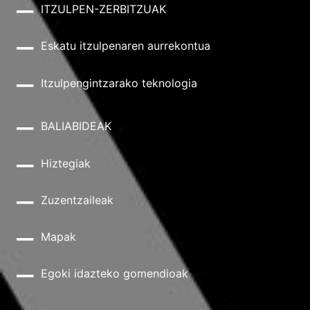
ITZULPEN-ZERBITZUAK
Eskatu itzulpenaren aurrekontua
Itzulpengintzarako teknologia
BALIABIDEAK
Hiztegiak
Zuzentzaileak
Mapak
Egoki idazteko gomendioak