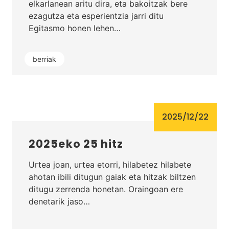
elkarlanean aritu dira, eta bakoitzak bere
ezagutza eta esperientzia jarri ditu
Egitasmo honen lehen…
berriak
2025/12/22
2025eko 25 hitz
Urtea joan, urtea etorri, hilabetez hilabete
ahotan ibili ditugun gaiak eta hitzak biltzen
ditugu zerrenda honetan. Oraingoan ere
denetarik jaso…