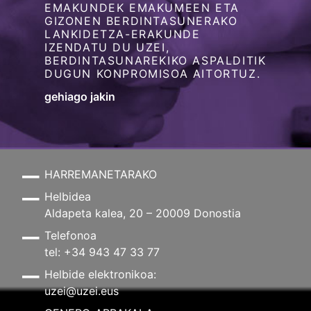
EMAKUNDEK EMAKUMEEN ETA
GIZONEN BERDINTASUNERAKO
LANKIDETZA-ERAKUNDE
IZENDATU DU UZEI,
BERDINTASUNAREKIKO ASPALDITIK
DUGUN KONPROMISOA AITORTUZ.
gehiago jakin
HARREMANETARAKO
Helbidea
Aldapeta kalea, 20 – 20009 Donostia
Telefonoa
tel: +34 943 47 33 77
Helbide elektronikoa:
uzei@uzei.eus