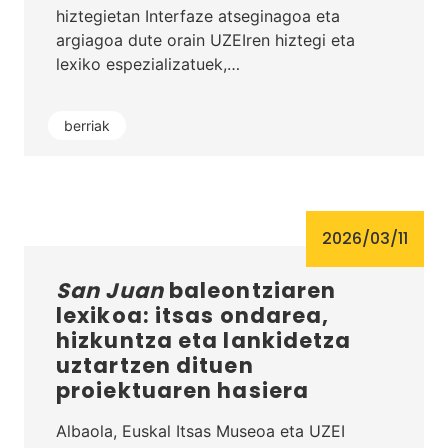
hiztegietan Interfaze atseginagoa eta
argiagoa dute orain UZEIren hiztegi eta
lexiko espezializatuek,…
berriak
2026/03/11
San Juan
baleontziaren
lexikoa: itsas ondarea,
hizkuntza eta lankidetza
uztartzen dituen
proiektuaren hasiera
Albaola, Euskal Itsas Museoa eta UZEI