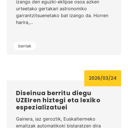
izango den eguzki-eklipse osoa azken
urteetako gertakari astronomiko
garrantzitsuenetako bat izango da. Horren
harira,…
berriak
2026/03/24
Diseinua berritu diegu
UZEIren hiztegi eta lexiko
espezializatuei
Gainera, iaz geroztik, Euskaltermeko
emaitzak automatikoki bistaratzen dira