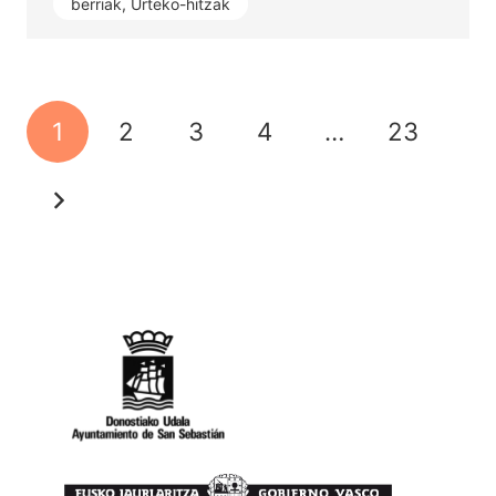
berriak
,
Urteko-hitzak
1
2
3
4
…
23