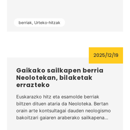
berriak
,
Urteko-hitzak
2025/12/19
Gaikako sailkapen berria
Neolotekan, bilaketak
errazteko
Euskarazko hitz eta esamolde berriak
biltzen dituen ataria da Neoloteka. Bertan
orain arte kontsultagai dauden neologismo
bakoitzari gaiaren araberako sailkapena…