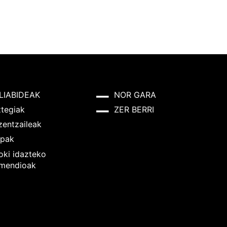
LIABIDEAK
NOR GARA
ztegiak
ZER BERRI
zentzaileak
pak
oki idazteko
mendioak