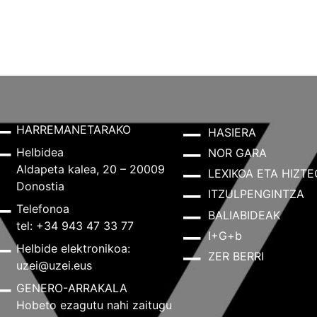
HARREMANETARAKO
HASIERA
Helbidea
NOR GARA
Aldapeta kalea, 20 – 20009
LEXIKOA ETA HIZTE
Donostia
ITZULPENGINTZA
Telefonoa
BALIABIDEAK
tel: +34 943 47 33 77
I+G+b
Helbide elektronikoa:
ZER BERRI
uzei@uzei.eus
GENERO-ARRAKALA
Hobeto ezagutu nahi zaitugu