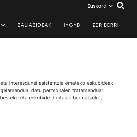
Euskara
BALIABIDEAK
I+G+B
ZER BERRI
eta interesdunei asistentzia emateko eskubideak
regelamendua, datu pertsonalen tratamenduari
abesteko eta eskubide digitalak bermatzeko,