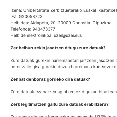
Izena: Unibertsitate Zerbitzuetarako Euskal Ikastetxe
IFZ: G20058723
Helbidea: Aldapeta, 20. 20009 Donostia. Gipuzkoa
Telefonoa: 943473377
Helbide elektronikoa: uzei@uzei.eus
Zer helbururekin jasotzen ditugu zure datuak?
Zure datuak gurekin harremanetan jartzean jasotzen di
hornitzaile gisa gurekin duzun harremana kudeatzeko
Zenbat denboraz gordeko dira datuak?
Zure datuak ezabatzea agintzen ez diguzun bitartean 
Zerk legitimatzen gaitu zure datuak erabiltzera?
Zuk eman diguzun berariazko baimena da UZEIk zure d