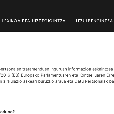
LEXIKOA ETA HIZTEGIGINTZA
ITZULPENGINTZA
ertsonalen tratamenduen inguruan informazioa eskaintzea 
9/2016 (EB) Europako Parlamentuaren eta Kontseiluaren Er
n zirkulazio askeari buruzko araua eta Datu Pertsonalak b
raduna?