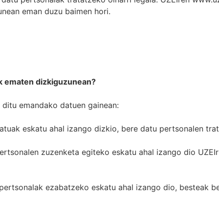
unean eman duzu baimen hori.
ak ematen dizkiguzunean?
 ditu emandako datuen gainean:
uak eskatu ahal izango dizkio, bere datu pertsonalen tra
ertsonalen zuzenketa egiteko eskatu ahal izango dio UZEIr
pertsonalak ezabatzeko eskatu ahal izango dio, besteak bes