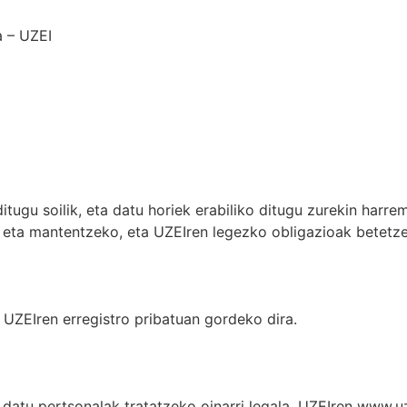
a – UZEI
tugu soilik, eta datu horiek erabiliko ditugu zurekin harre
 eta mantentzeko, eta UZEIren legezko obligazioak betetz
UZEIren erregistro pribatuan gordeko dira.
atu pertsonalak tratatzeko oinarri legala. UZEIren www.u