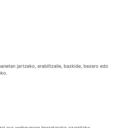
manetan jartzeko, erabiltzaile, bazkide, bezero edo
eko.
zei.eus webgunean horretarako ezarritako