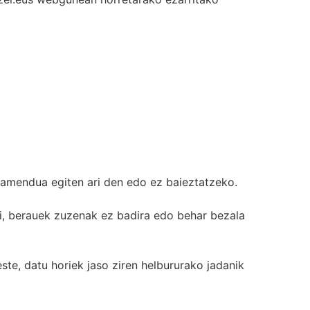
tamendua egiten ari den edo ez baieztatzeko.
i, berauek zuzenak ez badira edo behar bezala
te, datu horiek jaso ziren helbururako jadanik