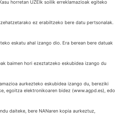
Kasu horretan UZEIk soilik erreklamazioak egiteko
 zehatzetarako ez erabiltzeko bere datu pertsonalak.
teko eskatu ahal izango dio. Era berean bere datuak
eak baimen hori ezeztatzeko eskubidea izango du
amazioa aurkezteko eskubidea izango du, bereziki
ke, egoitza elektronikoaren bidez (
www.agpd.es
), edo
endu daiteke, bere NANaren kopia aurkeztuz,