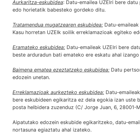
Aurkaritza-eskubidea
: Datu-emailea UZEIri bere datu
edo horietatik babesteko gordeko ditu.
Tratamendua mugatzearen eskubidea:
Datu-emaileak U
Kasu horretan UZEIk soilik erreklamazioak egiteko ed
Eramateko eskubidea:
Datu-emaileak UZEIri bere datu
beste arduradun bati emateko ere eskatu ahal izango 
Baimena ematea ezeztatzeko eskubidea:
Datu pertson
edozein unetan.
Erreklamazioak aurkezteko eskubidea:
Datu-emaileak 
bere eskubideen egikaritza ez dela egokia izan uste b
posta helbidera zuzenduz (C/ Jorge Juan, 6, 28001-M
Aipatutako edozein eskubide egikaritzeko, datu-emai
nortasuna egiaztatu ahal izateko.