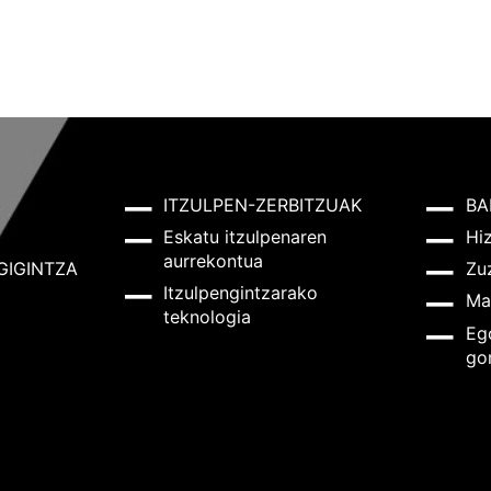
ITZULPEN-ZERBITZUAK
BA
Eskatu itzulpenaren
Hi
aurrekontua
GIGINTZA
Zu
Itzulpengintzarako
Ma
teknologia
Eg
go