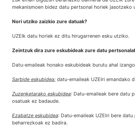
mekanismoen bidez datu pertsonal horiek jasotzeko 
Nori utziko zaizkio zure datuak?
UZEIk datu horiek ez ditu hirugarrenen esku utziko.
Zeintzuk dira zure eskubideak zure datu pertsonal
Datu-emaileak honako eskubideak burutu ahal izango
Sarbide eskubidea:
datu-emaileak UZEIri emandako dat
Zuzenketarako eskubidea
: Datu-emaileak bere datu p
osatuak ez badaude.
Ezabatze eskubidea
: Datu-emaileak UZEIri bere datu 
beharrezkoak ez badira.