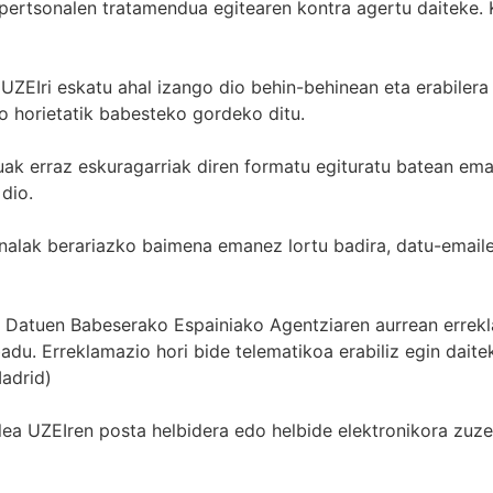
 pertsonalen tratamendua egitearen kontra agertu daiteke. 
ZEIri eskatu ahal izango dio behin-behinean eta erabilera
o horietatik babesteko gordeko ditu.
ak erraz eskuragarriak diren formatu egituratu batean ema
dio.
alak berariazko baimena emanez lortu badira, datu-email
Datuen Babeserako Espainiako Agentziaren aurrean errekl
adu. Erreklamazio hori bide telematikoa erabiliz egin daite
adrid)
lea UZEIren posta helbidera edo helbide elektronikora zuz