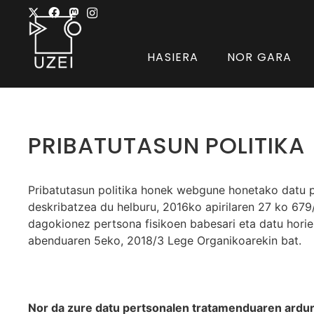
HASIERA
NOR GARA
PRIBATUTASUN POLITIKA
Pribatutasun politika honek webgune honetako datu p
deskribatzea du helburu, 2016ko apirilaren 27 ko 67
dagokionez pertsona fisikoen babesari eta datu horie
abenduaren 5eko, 2018/3 Lege Organikoarekin bat.
Nor da zure datu pertsonalen tratamenduaren ardu