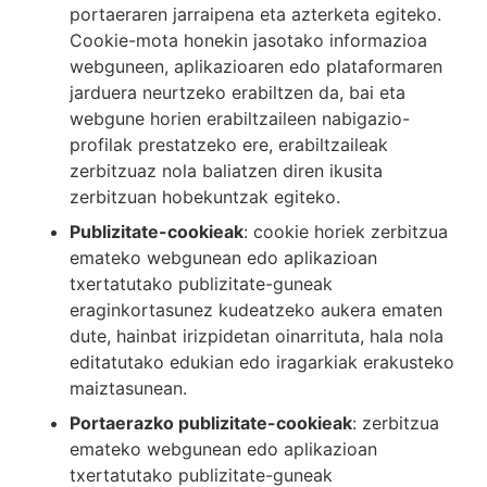
portaeraren jarraipena eta azterketa egiteko.
Cookie-mota honekin jasotako informazioa
webguneen, aplikazioaren edo plataformaren
jarduera neurtzeko erabiltzen da, bai eta
webgune horien erabiltzaileen nabigazio-
profilak prestatzeko ere, erabiltzaileak
zerbitzuaz nola baliatzen diren ikusita
zerbitzuan hobekuntzak egiteko.
Publizitate-cookieak
: cookie horiek zerbitzua
emateko webgunean edo aplikazioan
txertatutako publizitate-guneak
eraginkortasunez kudeatzeko aukera ematen
dute, hainbat irizpidetan oinarrituta, hala nola
editatutako edukian edo iragarkiak erakusteko
maiztasunean.
Portaerazko publizitate-cookieak
: zerbitzua
emateko webgunean edo aplikazioan
txertatutako publizitate-guneak