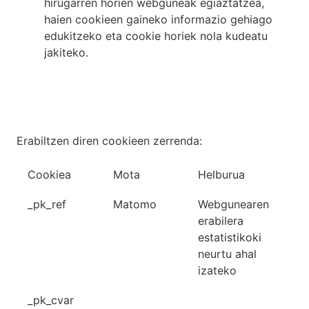
hirugarren horien webguneak egiaztatzea,
haien cookieen gaineko informazio gehiago
edukitzeko eta cookie horiek nola kudeatu
jakiteko.
Erabiltzen diren cookieen zerrenda:
Cookiea
Mota
Helburua
_pk_ref
Matomo
Webgunearen
erabilera
estatistikoki
neurtu ahal
izateko
_pk_cvar