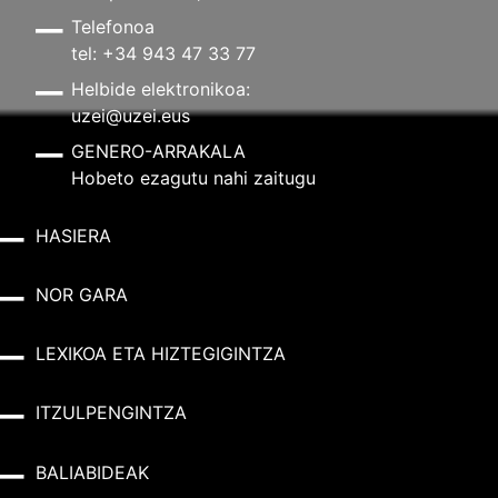
Telefonoa
tel: +34 943 47 33 77
Helbide elektronikoa:
uzei@uzei.eus
GENERO-ARRAKALA
Hobeto ezagutu nahi zaitugu
HASIERA
NOR GARA
LEXIKOA ETA HIZTEGIGINTZA
ITZULPENGINTZA
BALIABIDEAK