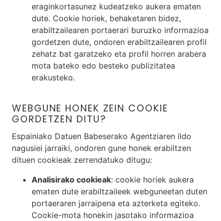
eraginkortasunez kudeatzeko aukera ematen
dute. Cookie horiek, behaketaren bidez,
erabiltzailearen portaerari buruzko informazioa
gordetzen dute, ondoren erabiltzailearen profil
zehatz bat garatzeko eta profil horren arabera
mota bateko edo besteko publizitatea
erakusteko.
WEBGUNE HONEK ZEIN COOKIE
GORDETZEN DITU?
Espainiako Datuen Babeserako Agentziaren ildo
nagusiei jarraiki, ondoren gune honek erabiltzen
dituen cookieak zerrendatuko ditugu:
Analisirako cookieak
: cookie horiek aukera
ematen dute erabiltzaileek webguneetan duten
portaeraren jarraipena eta azterketa egiteko.
Cookie-mota honekin jasotako informazioa