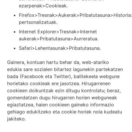
ezarpenak>Cookieak.
Firefox>Tresnak>Aukerak>Pribatutasuna>Histori
pertsonalizatuak.
Internet Explorer>Tresnak>Internet
aukerak>Pribatutasuna>Aurreratua.
Safari>Lehentasunak>Pribatutasuna.
Gainera, kontuan hartu behar da, web-atariko
edukia sare sozialen bitartez lagunekin partekatzen
bada (Facebook eta Twitter), balitekeela webgune
horietako cookieak ere jasotzea. Hirugarrenen
cookieen doikuntzak ezin ditugu kontrolatu; beraz,
gomendatzen dugu hirugarren horien webguneak
egiaztatzea, haien cookieen gaineko informazio
gehiago edukitzeko eta cookie horiek nola kudeatu
jakiteko.