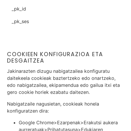
_pk_id
_pk_ses
COOKIEEN KONFIGURAZIOA ETA
DESGAITZEA
Jakinarazten dizugu nabigatzailea konfiguratu
daitekeela cookieak baztertzeko edo onartzeko,
edo nabigatzailea, ekipamendua edo gailua itxi eta
gero cookie horiek ezabatu daitezen.
Nabigatzaile nagusietan, cookieak honela
konfiguratzen dira:
Google Chrome>Ezarpenak>Erakutsi aukera
aurreratuak>Pribatutasuna>Edukiaren