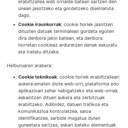
erabiltzailea web orrialde batean sartzen den
unean jasotzeko eta gordetzeko diseinatuta
dago.
Cookie iraunkorrak
: cookie horiek jasotzen
dituzten datuak terminalean gordeta egoten
dira denbora jakin batean, eta denbora
horretan cookieaz arduratzen denak eskuratu
eta tratatu ditzake.
Helburuaren arabera:
Cookie teknikoak
: cookie horiek erabiltzaileari
aukera ematen diote web-orri, plataforma edo
aplikazioan zehar nabigatzeko eta web-orriak
eskaintzen dituen aukera eta zerbitzuak
erabiltzeko. Adibidez, datuen trafikoa eta
komunikazioa kontrolatzea, saioa
identifikatzea, sarbide mugatua duten
guneetara sartzea, eskari bateko elementuak