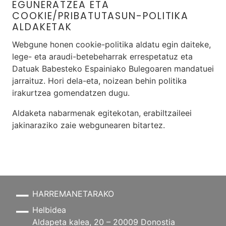
EGUNERATZEA ETA
COOKIE/PRIBATUTASUN-POLITIKA
ALDAKETAK
Webgune honen cookie-politika aldatu egin daiteke,
lege- eta araudi-betebeharrak errespetatuz eta
Datuak Babesteko Espainiako Bulegoaren mandatuei
jarraituz. Hori dela-eta, noizean behin politika
irakurtzea gomendatzen dugu.
Aldaketa nabarmenak egitekotan, erabiltzaileei
jakinaraziko zaie webgunearen bitartez.
HARREMANETARAKO
Helbidea
Aldapeta kalea, 20 – 20009 Donostia