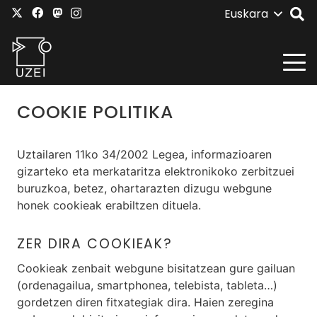
Euskara
COOKIE POLITIKA
Uztailaren 11ko 34/2002 Legea, informazioaren
gizarteko eta merkataritza elektronikoko zerbitzuei
buruzkoa, betez, ohartarazten dizugu webgune
honek cookieak erabiltzen dituela.
ZER DIRA COOKIEAK?
Cookieak zenbait webgune bisitatzean gure gailuan
(ordenagailua, smartphonea, telebista, tableta…)
gordetzen diren fitxategiak dira. Haien zeregina