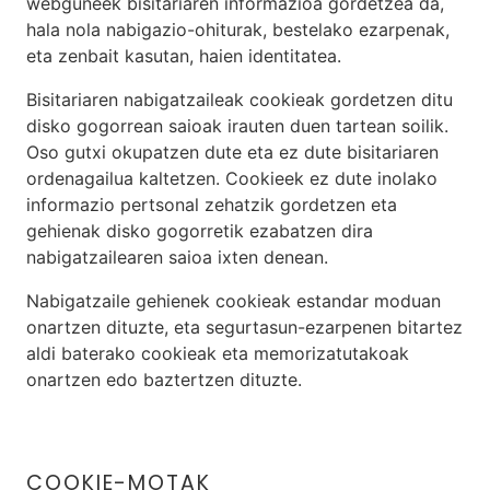
webguneek bisitariaren informazioa gordetzea da,
hala nola nabigazio-ohiturak, bestelako ezarpenak,
eta zenbait kasutan, haien identitatea.
Bisitariaren nabigatzaileak cookieak gordetzen ditu
disko gogorrean saioak irauten duen tartean soilik.
Oso gutxi okupatzen dute eta ez dute bisitariaren
ordenagailua kaltetzen. Cookieek ez dute inolako
informazio pertsonal zehatzik gordetzen eta
gehienak disko gogorretik ezabatzen dira
nabigatzailearen saioa ixten denean.
Nabigatzaile gehienek cookieak estandar moduan
onartzen dituzte, eta segurtasun-ezarpenen bitartez
aldi baterako cookieak eta memorizatutakoak
onartzen edo baztertzen dituzte.
COOKIE-MOTAK