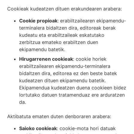
Cookieak kudeatzen dituen erakundearen arabera:
Cookie propioak
: erabiltzailearen ekipamendu-
terminalera bidaltzen dira, editoreak berak
kudeatu eta erabiltzaileak eskatutako
zerbitzua emateko erabiltzen duen
ekipamendu batetik.
Hirugarrenen cookieak
: cookie horiek
erabiltzailearen ekipamendu-terminalera
bidaltzen dira, editorea ez den beste batek
kudeatzen dituen ekipamendu batetik.
Ekipamendua kudeatzen duena cookieen bidez
lortutako datuen tratamenduaz ere arduratzen
da.
Aktibatuta ematen duten denboraren arabera:
Saioko cookieak
: cookie-mota hori datuak