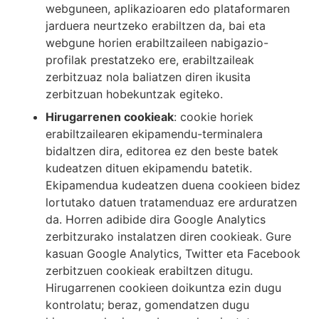
webguneen, aplikazioaren edo plataformaren
jarduera neurtzeko erabiltzen da, bai eta
webgune horien erabiltzaileen nabigazio-
profilak prestatzeko ere, erabiltzaileak
zerbitzuaz nola baliatzen diren ikusita
zerbitzuan hobekuntzak egiteko.
Hirugarrenen cookieak
: cookie horiek
erabiltzailearen ekipamendu-terminalera
bidaltzen dira, editorea ez den beste batek
kudeatzen dituen ekipamendu batetik.
Ekipamendua kudeatzen duena cookieen bidez
lortutako datuen tratamenduaz ere arduratzen
da. Horren adibide dira Google Analytics
zerbitzurako instalatzen diren cookieak. Gure
kasuan Google Analytics, Twitter eta Facebook
zerbitzuen cookieak erabiltzen ditugu.
Hirugarrenen cookieen doikuntza ezin dugu
kontrolatu; beraz, gomendatzen dugu