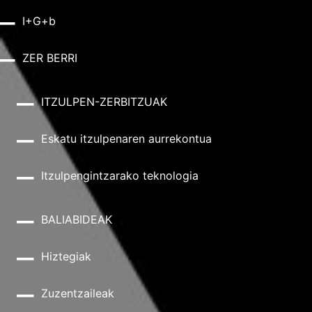
I+G+b
ZER BERRI
ITZULPEN-ZERBITZUAK
Eskatu itzulpenaren aurrekontua
Itzulpengintzarako teknologia
BALIABIDEAK
Hiztegiak
Zuzentzaileak