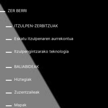
ZER BERRI
ITZULPEN-ZERBITZUAK
Eskatu itzulpenaren aurrekontua
Itzulpengintzarako teknologia
BALIABIDEAK
Hiztegiak
Zuzentzaileak
Mapak