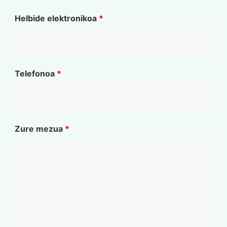
Helbide elektronikoa
*
Telefonoa
*
Zure mezua
*