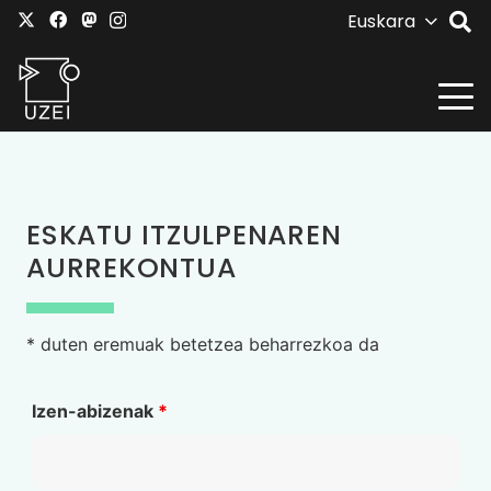
Euskara
ESKATU ITZULPENAREN
AURREKONTUA
* duten eremuak betetzea beharrezkoa da
Izen-abizenak
*