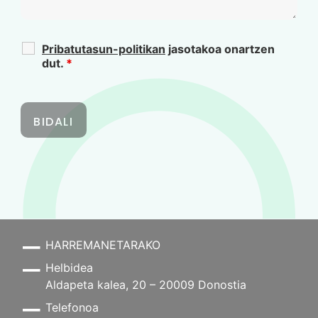
Pribatutasun-politikan
jasotakoa onartzen
dut.
*
HARREMANETARAKO
Helbidea
Aldapeta kalea, 20 – 20009 Donostia
Telefonoa