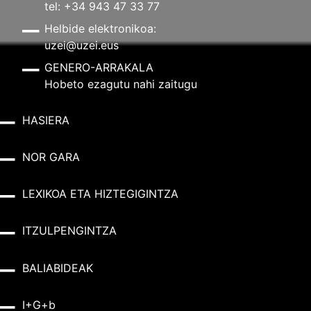
tel: +34 943 47 33 77
Helbide elektronikoa:
uzei@uzei.eus
GENERO-ARRAKALA
Hobeto ezagutu nahi zaitugu
HASIERA
NOR GARA
LEXIKOA ETA HIZTEGIGINTZA
ITZULPENGINTZA
BALIABIDEAK
I+G+b