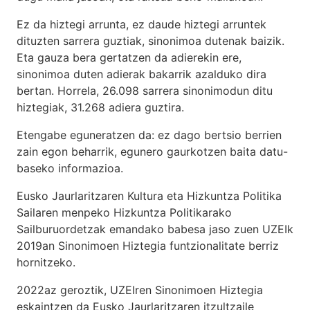
Ez da hiztegi arrunta, ez daude hiztegi arruntek
dituzten sarrera guztiak, sinonimoa dutenak baizik.
Eta gauza bera gertatzen da adierekin ere,
sinonimoa duten adierak bakarrik azalduko dira
bertan. Horrela, 26.098 sarrera sinonimodun ditu
hiztegiak, 31.268 adiera guztira.
Etengabe eguneratzen da: ez dago bertsio berrien
zain egon beharrik, egunero gaurkotzen baita datu-
baseko informazioa.
Eusko Jaurlaritzaren Kultura eta Hizkuntza Politika
Sailaren menpeko Hizkuntza Politikarako
Sailburuordetzak emandako babesa jaso zuen UZEIk
2019an Sinonimoen Hiztegia funtzionalitate berriz
hornitzeko.
2022az geroztik, UZEIren Sinonimoen Hiztegia
eskaintzen da Eusko Jaurlaritzaren itzultzaile