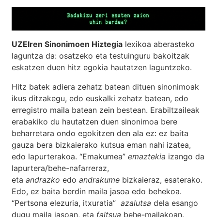
UZEIren Sinonimoen Hiztegia
lexikoa aberasteko
laguntza da: osatzeko eta testuinguru bakoitzak
eskatzen duen hitz egokia hautatzen laguntzeko.
Hitz batek adiera zehatz batean dituen sinonimoak
ikus ditzakegu, edo euskalki zehatz batean, edo
erregistro maila batean zein bestean. Erabiltzaileak
erabakiko du hautatzen duen sinonimoa bere
beharretara ondo egokitzen den ala ez: ez baita
gauza bera bizkaierako kutsua eman nahi izatea,
edo lapurterakoa. “Emakumea”
emaztekia
izango da
lapurtera/behe-nafarreraz,
eta
andrazko
edo
andrakume
bizkaieraz, esaterako.
Edo, ez baita berdin maila jasoa edo behekoa.
“Pertsona elezuria, itxuratia”
azalutsa
dela esango
dugu maila jasoan, eta
faltsua
behe-mailakoan.