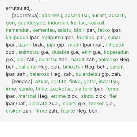
errutsu
adj.
[adoretsua]:
adoretsu
,
ausarditsu
,
ausart
,
ausarti
,
gori
,
gupidagabe
,
indardun
,
kartsu
,
kaskail
,
kemendun
,
kementsu
,
saiatu
,
bipil
Ipar.
,
fetxo
Ipar.
,
kalipudun
Ipar.
,
kaliputsu
Ipar.
,
kuraios
Ipar.
,
suhar
Ipar.
,
azarri
bizk.
,
pijo
gip.
,
mutiri
Ipar./naf.
,
bihoztoi
zub.
,
animotsu
g.e.
,
dulabre
g.e.
,
ekin
g.e.
,
kopetadun
g.e.
,
alai
zah.
,
bulartsu
zah.
,
hardit
zah.
,
animoso
Heg.
beh.
,
baliente
Heg.
beh.
,
bihoztun
Heg.
beh.
,
balent
Ipar.
zah.
,
baleroso
Heg.
zah.
,
bulardetsu
gip.
zah.
[sendoa]:
azkar
,
bortitz
,
finko
,
gotor
,
indartsu
,
irmo
,
sendo
,
tinko
,
zozkotsu
,
bizitore
Ipar.
,
fermu
Ipar.
,
martzal
Heg.
,
errime
bizk.
,
zindo
bizk.
,
fier
Ipar./naf.
,
beleratz
zub.
,
indarti
g.e.
,
tenkor
g.e.
,
erskon
zah.
,
firme
zah.
,
fuerte
Heg.
beh.