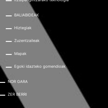
BALIABIDEAK
Hiztegiak
Zuzentzaileak
Mapak
Egoki idazteko gomendioak
NOR GARA
ZER BERRI