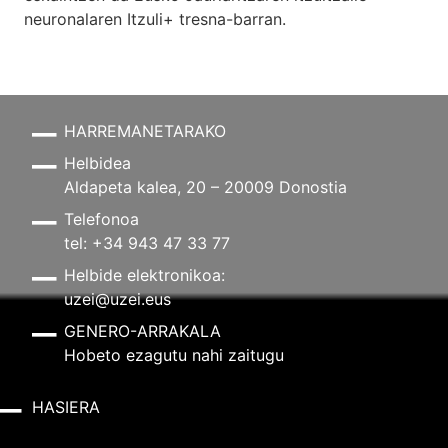
neuronalaren
Itzuli+
tresna-barran.
HARREMANETARAKO
Helbidea
Aldapeta kalea, 20 – 20009 Donostia
Telefonoa
tel: +34 943 47 33 77
Helbide elektronikoa:
uzei@uzei.eus
GENERO-ARRAKALA
Hobeto ezagutu nahi zaitugu
HASIERA