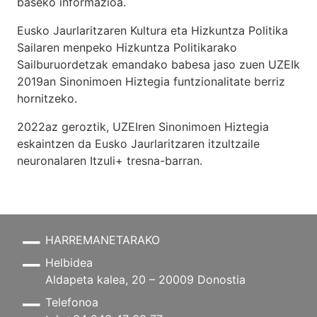
baseko informazioa.
Eusko Jaurlaritzaren Kultura eta Hizkuntza Politika
Sailaren menpeko Hizkuntza Politikarako
Sailburuordetzak emandako babesa jaso zuen UZEIk
2019an Sinonimoen Hiztegia funtzionalitate berriz
hornitzeko.
2022az geroztik, UZEIren Sinonimoen Hiztegia
eskaintzen da Eusko Jaurlaritzaren itzultzaile
neuronalaren
Itzuli+
tresna-barran.
HARREMANETARAKO
Helbidea
Aldapeta kalea, 20 – 20009 Donostia
Telefonoa