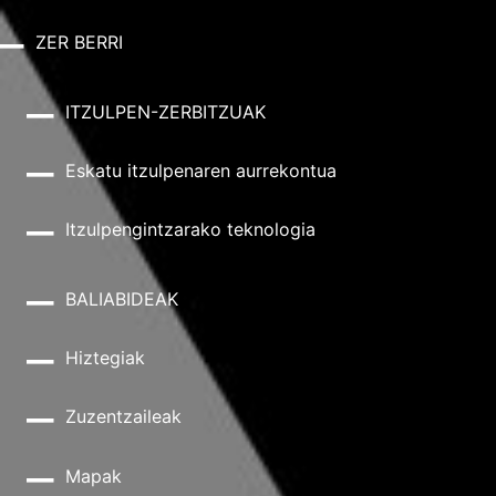
ZER BERRI
ITZULPEN-ZERBITZUAK
Eskatu itzulpenaren aurrekontua
Itzulpengintzarako teknologia
BALIABIDEAK
Hiztegiak
Zuzentzaileak
Mapak