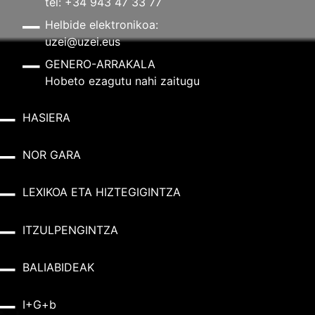
tel: +34 943 47 33 77
Helbide elektronikoa:
uzei@uzei.eus
GENERO-ARRAKALA
Hobeto ezagutu nahi zaitugu
HASIERA
NOR GARA
LEXIKOA ETA HIZTEGIGINTZA
ITZULPENGINTZA
BALIABIDEAK
I+G+b