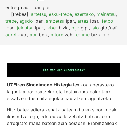
entregu
adj.
Ipar.
g.e.
[trebea]:
artetsu
,
esku-trebe
,
ezertako
,
mainatsu
,
trebe
,
agudo
Ipar.
,
antzetsu
Ipar.
,
artez
Ipar.
,
fetxo
Ipar.
,
jeinutsu
Ipar.
,
leber
bizk.
,
pijo
gip.
,
iaio
gip./naf.
,
adret
zub.
,
abil
beh.
,
bitore
zah.
,
errime
bizk.
g.e.
UZEIren Sinonimoen Hiztegia
lexikoa aberasteko
laguntza da: osatzeko eta testuinguru bakoitzak
eskatzen duen hitz egokia hautatzen laguntzeko.
Hitz batek adiera zehatz batean dituen sinonimoak
ikus ditzakegu, edo euskalki zehatz batean, edo
erregistro maila batean zein bestean. Erabiltzaileak