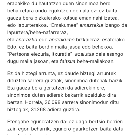
erabakiko du hautatzen duen sinonimoa bere
beharretara ondo egokitzen den ala ez: ez baita
gauza bera bizkaierako kutsua eman nahi izatea,
edo lapurterakoa. “Emakumea”
emaztekia
izango da
lapurtera/behe-nafarreraz,
eta
andrazko
edo
andrakume
bizkaieraz, esaterako.
Edo, ez baita berdin maila jasoa edo behekoa.
“Pertsona elezuria, itxuratia”
azalutsa
dela esango
dugu maila jasoan, eta
faltsua
behe-mailakoan.
Ez da hiztegi arrunta, ez daude hiztegi arruntek
dituzten sarrera guztiak, sinonimoa dutenak baizik.
Eta gauza bera gertatzen da adierekin ere,
sinonimoa duten adierak bakarrik azalduko dira
bertan. Horrela, 26.098 sarrera sinonimodun ditu
hiztegiak, 31.268 adiera guztira.
Etengabe eguneratzen da: ez dago bertsio berrien
zain egon beharrik, egunero gaurkotzen baita datu-