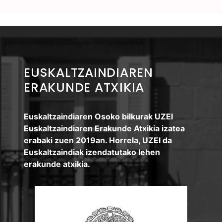
EUSKALTZAINDIAREN
ERAKUNDE ATXIKIA
Euskaltzaindiaren Osoko bilkurak UZEI
Euskaltzaindiaren Erakunde Atxikia izatea
erabaki zuen 2019an. Horrela, UZEI da
Euskaltzaindiak izendatutako lehen
erakunde atxikia.