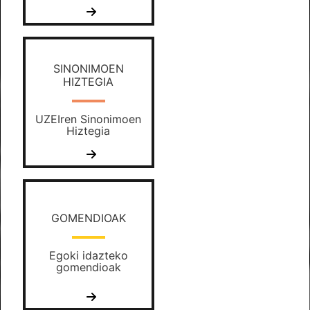
SINONIMOEN
HIZTEGIA
UZEIren Sinonimoen
Hiztegia
GOMENDIOAK
Egoki idazteko
gomendioak