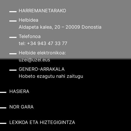
HARREMANETARAKO
Helbidea
Aldapeta kalea, 20 – 20009 Donostia
Telefonoa
tel: +34 943 47 33 77
Helbide elektronikoa:
uzei@uzei.eus
GENERO-ARRAKALA
Hobeto ezagutu nahi zaitugu
HASIERA
NOR GARA
LEXIKOA ETA HIZTEGIGINTZA