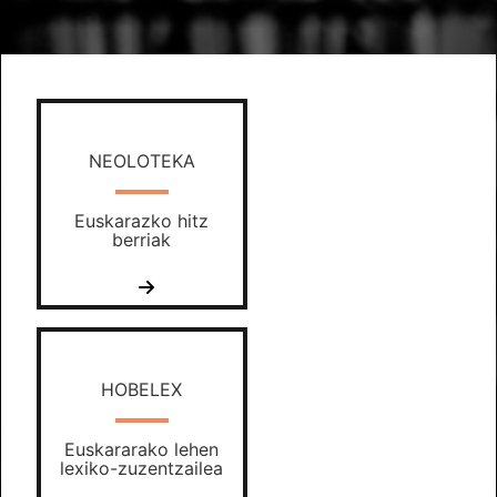
NEOLOTEKA
Euskarazko hitz
berriak
HOBELEX
Euskararako lehen
lexiko-zuzentzailea