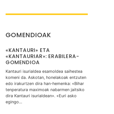
GOMENDIOAK
«KANTAURI» ETA
«KANTAURIAR»: ERABILERA-
GOMENDIOA
Kantauri isurialdea esamoldea saihestea
komeni da. Askotan, honelakoak entzuten
edo irakurtzen dira han-hemenka: «Bihar
tenperatura maximoak nabarmen jaitsiko
dira Kantauri isurialdean». «Euri asko
egingo…