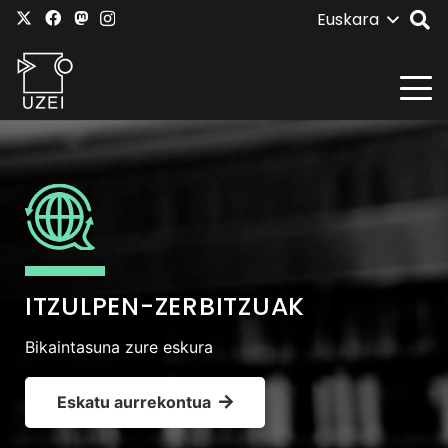
Euskara
ITZULPEN-ZERBITZUAK
Bikaintasuna zure eskura
Eskatu aurrekontua