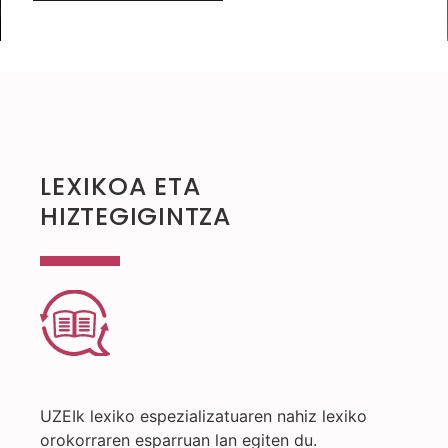
LEXIKOA ETA
HIZTEGIGINTZA
UZEIk lexiko espezializatuaren nahiz lexiko
orokorraren esparruan lan egiten du.