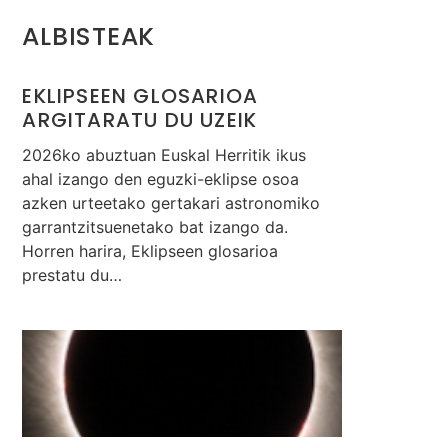
ALBISTEAK
EKLIPSEEN GLOSARIOA
ARGITARATU DU UZEIK
2026ko abuztuan Euskal Herritik ikus
ahal izango den eguzki-eklipse osoa
azken urteetako gertakari astronomiko
garrantzitsuenetako bat izango da.
Horren harira, Eklipseen glosarioa
prestatu du…