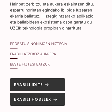
Hainbat zerbitzu eta aukera eskaintzen ditu,
esparru horietan egindako ibilbide luzearen
ekarria baliatuz. Hiztegigintzarako aplikazio
eta baliabideen ekosistema osoa garatu du
UZEIk teknologia propioan oinarrituta.
PROBATU SINONIMOEN HIZTEGIA
ERABILI ATZEKOZ AURRERA
BESTE HIZTEGI BATZUK
ERABILI IDITE
ERABILI HOBELEX