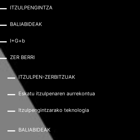
ITZULPENGINTZA
BALIABIDEAK
I+G+b
ZER BERRI
ITZULPEN-ZERBITZUAK
Eskatu itzulpenaren aurrekontua
Itzulpengintzarako teknologia
BALIABIDEAK