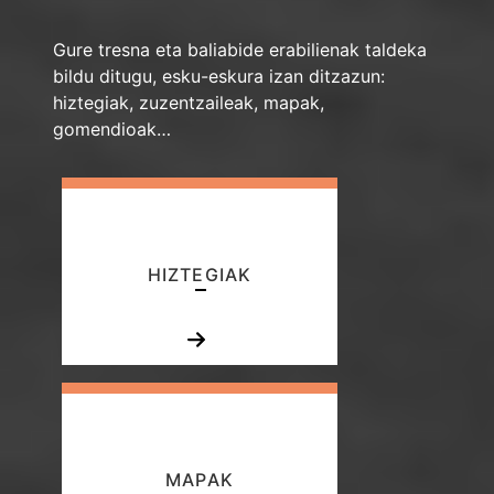
Gure tresna eta baliabide erabilienak taldeka
bildu ditugu, esku-eskura izan ditzazun:
hiztegiak, zuzentzaileak, mapak,
gomendioak…
HIZTEGIAK
MAPAK