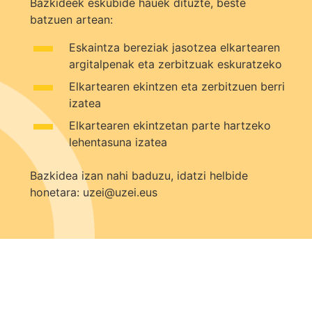
Bazkideek eskubide hauek dituzte, beste
batzuen artean:
Eskaintza bereziak jasotzea elkartearen
argitalpenak eta zerbitzuak eskuratzeko
Elkartearen ekintzen eta zerbitzuen berri
izatea
Elkartearen ekintzetan parte hartzeko
lehentasuna izatea
Bazkidea izan nahi baduzu, idatzi helbide
honetara:
uzei@uzei.eus