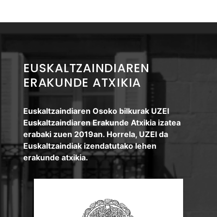
baliabide horiek guztiak garatzeko.
EUSKALTZAINDIAREN
ERAKUNDE ATXIKIA
Euskaltzaindiaren Osoko bilkurak UZEI
Euskaltzaindiaren Erakunde Atxikia izatea
erabaki zuen 2019an. Horrela, UZEI da
Euskaltzaindiak izendatutako lehen
erakunde atxikia.