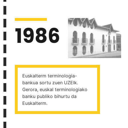
1986
Euskalterm terminologia-
bankua sortu zuen UZEIk.
Gerora, euskal terminologiako
banku publiko bihurtu da
Euskalterm.