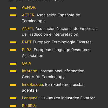
AENOR.
AETER
. Asociación Española de
Terminología
ANETI
. Asociación Nacional de Empresas
de Traducción e Interpretación
EAFT
Europako Terminologia Elkartea
ELRA
. European Language Resources
Association
GAIA
Infoterm
. International Information
Center for Terminology
InnoBasque
. Berrikuntzaren euskal
agentzia
Langune.
Hizkuntzen Industrien Elkartea
RedIRIS
.