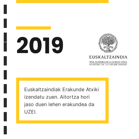
2019
Euskaltzaindiak Erakunde Atxiki
izendatu zuen. Aitortza hori
jaso duen lehen erakundea da
UZEI.