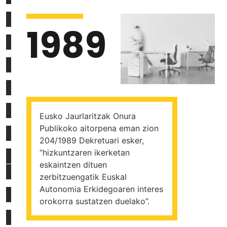
1989
Eusko Jaurlaritzak Onura
Publikoko aitorpena eman zion
204/1989 Dekretuari esker,
“hizkuntzaren ikerketan
eskaintzen dituen
zerbitzuengatik Euskal
Autonomia Erkidegoaren interes
orokorra sustatzen duelako”.