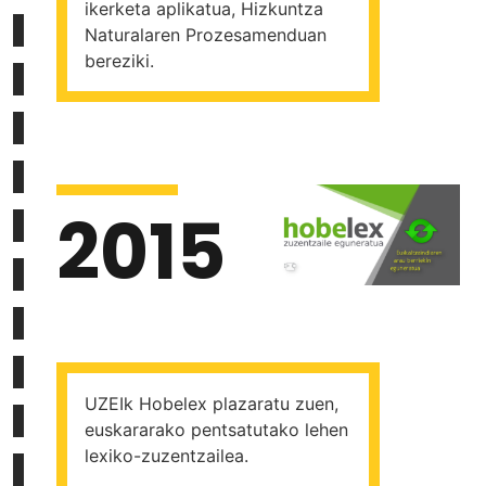
ikerketa aplikatua, Hizkuntza
Naturalaren Prozesamenduan
bereziki.
2015
UZEIk Hobelex plazaratu zuen,
euskararako pentsatutako lehen
lexiko-zuzentzailea.