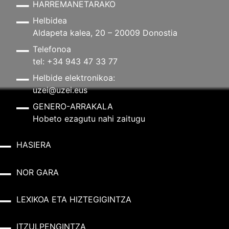
HARREMANETARAKO
Helbidea
Aldapeta kalea, 20 – 20009 Donostia
Telefonoa
tel: +34 943 47 33 77
Helbide elektronikoa:
uzei@uzei.eus
GENERO-ARRAKALA
Hobeto ezagutu nahi zaitugu
HASIERA
NOR GARA
LEXIKOA ETA HIZTEGIGINTZA
ITZULPENGINTZA