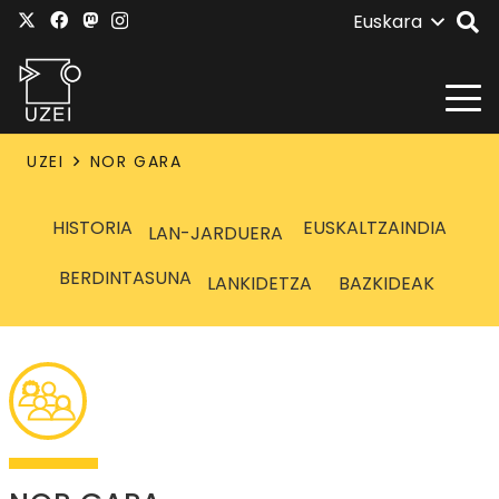
Euskara
UZEI
NOR GARA
HISTORIA
EUSKALTZAINDIA
LAN-JARDUERA
BERDINTASUNA
LANKIDETZA
BAZKIDEAK