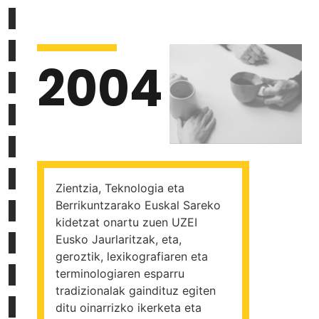
2004
Zientzia, Teknologia eta
Berrikuntzarako Euskal Sareko
kidetzat onartu zuen UZEI
Eusko Jaurlaritzak, eta,
geroztik, lexikografiaren eta
terminologiaren esparru
tradizionalak gaindituz egiten
ditu oinarrizko ikerketa eta