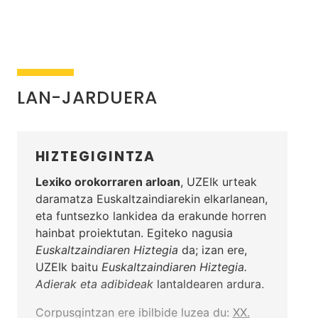
LAN-JARDUERA
HIZTEGIGINTZA
Lexiko orokorraren arloan
, UZEIk urteak
daramatza Euskaltzaindiarekin elkarlanean,
eta funtsezko lankidea da erakunde horren
hainbat proiektutan. Egiteko nagusia
Euskaltzaindiaren Hiztegia
da; izan ere,
UZEIk baitu
Euskaltzaindiaren Hiztegia.
Adierak eta adibideak
lantaldearen ardura.
Corpusgintzan ere ibilbide luzea du:
XX.