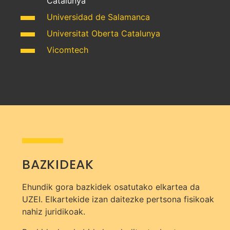
Catalunya
Universidad de Salamanca
Universitat Oberta Catalunya
Vicomtech
BAZKIDEAK
Ehundik gora bazkidek osatutako elkartea da
UZEI. Elkartekide izan daitezke pertsona fisikoak
nahiz juridikoak.