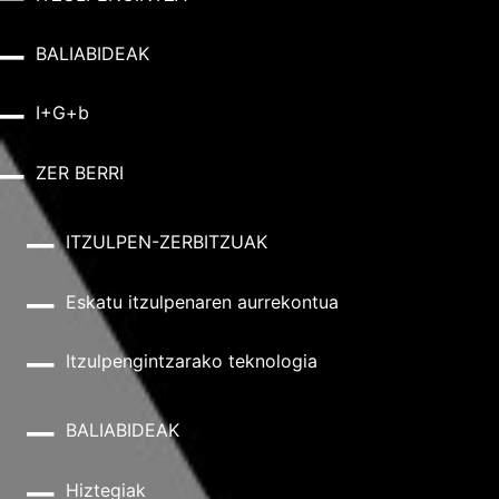
BALIABIDEAK
I+G+b
ZER BERRI
ITZULPEN-ZERBITZUAK
Eskatu itzulpenaren aurrekontua
Itzulpengintzarako teknologia
BALIABIDEAK
Hiztegiak