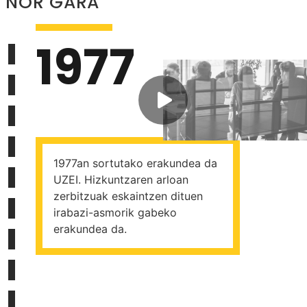
NOR GARA
1977
1977an sortutako erakundea da
UZEI. Hizkuntzaren arloan
zerbitzuak eskaintzen dituen
irabazi-asmorik gabeko
erakundea da.