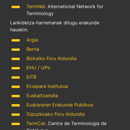
TermNet
. International Network for
Terminology
Lankidetza-harremanak ditugu erakunde
hauekin:
Argia
Berria
Bizkaiko Foru Aldundia
EHU / UPV
EITB
Etxepare Institutua
Euskaltzaindia
Euskararen Erakunde Publikoa
Gipuzkoako Foru Aldundia
TermCat.
Centre de Terminologia de