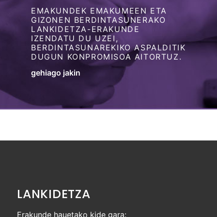
EMAKUNDEK EMAKUMEEN ETA
GIZONEN BERDINTASUNERAKO
LANKIDETZA-ERAKUNDE
IZENDATU DU UZEI,
BERDINTASUNAREKIKO ASPALDITIK
DUGUN KONPROMISOA AITORTUZ.
gehiago jakin
LANKIDETZA
Erakunde hauetako kide gara: