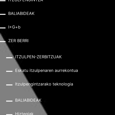
BALIABIDEAK
I+G+b
ZER BERRI
ITZULPEN-ZERBITZUAK
Eskatu itzulpenaren aurrekontua
Itzulpengintzarako teknologia
BALIABIDEAK
Hiztegiak