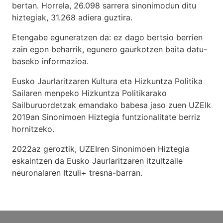
bertan. Horrela, 26.098 sarrera sinonimodun ditu
hiztegiak, 31.268 adiera guztira.
Etengabe eguneratzen da: ez dago bertsio berrien
zain egon beharrik, egunero gaurkotzen baita datu-
baseko informazioa.
Eusko Jaurlaritzaren Kultura eta Hizkuntza Politika
Sailaren menpeko Hizkuntza Politikarako
Sailburuordetzak emandako babesa jaso zuen UZEIk
2019an Sinonimoen Hiztegia funtzionalitate berriz
hornitzeko.
2022az geroztik, UZEIren Sinonimoen Hiztegia
eskaintzen da Eusko Jaurlaritzaren itzultzaile
neuronalaren
Itzuli+
tresna-barran.