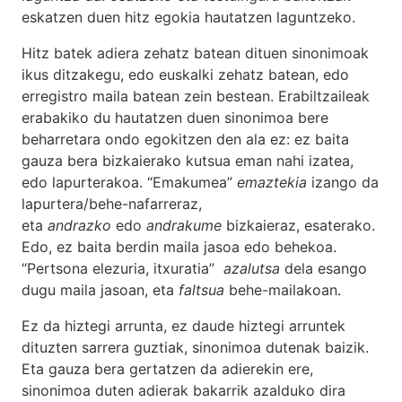
eskatzen duen hitz egokia hautatzen laguntzeko.
Hitz batek adiera zehatz batean dituen sinonimoak
ikus ditzakegu, edo euskalki zehatz batean, edo
erregistro maila batean zein bestean. Erabiltzaileak
erabakiko du hautatzen duen sinonimoa bere
beharretara ondo egokitzen den ala ez: ez baita
gauza bera bizkaierako kutsua eman nahi izatea,
edo lapurterakoa. “Emakumea”
emaztekia
izango da
lapurtera/behe-nafarreraz,
eta
andrazko
edo
andrakume
bizkaieraz, esaterako.
Edo, ez baita berdin maila jasoa edo behekoa.
“Pertsona elezuria, itxuratia”
azalutsa
dela esango
dugu maila jasoan, eta
faltsua
behe-mailakoan.
Ez da hiztegi arrunta, ez daude hiztegi arruntek
dituzten sarrera guztiak, sinonimoa dutenak baizik.
Eta gauza bera gertatzen da adierekin ere,
sinonimoa duten adierak bakarrik azalduko dira