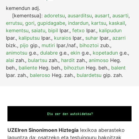
kemendun
adj.
[kementsua]:
adoretsu
,
ausarditsu
,
ausart
,
ausarti
,
errutsu
,
gori
,
gupidagabe
,
indardun
,
kartsu
,
kaskail
,
kementsu
,
saiatu
,
bipil
Ipar.
,
fetxo
Ipar.
,
kalipudun
Ipar.
,
kaliputsu
Ipar.
,
kuraios
Ipar.
,
suhar
Ipar.
,
azarri
bizk.
,
pijo
gip.
,
mutiri
Ipar./naf.
,
bihoztoi
zub.
,
animotsu
g.e.
,
dulabre
g.e.
,
ekin
g.e.
,
kopetadun
g.e.
,
alai
zah.
,
bulartsu
zah.
,
hardit
zah.
,
animoso
Heg.
beh.
,
baliente
Heg.
beh.
,
bihoztun
Heg.
beh.
,
balent
Ipar.
zah.
,
baleroso
Heg.
zah.
,
bulardetsu
gip.
zah.
UZEIren Sinonimoen Hiztegia
lexikoa aberasteko
laguntza da: osatzeko eta testuinguru bakoitzak