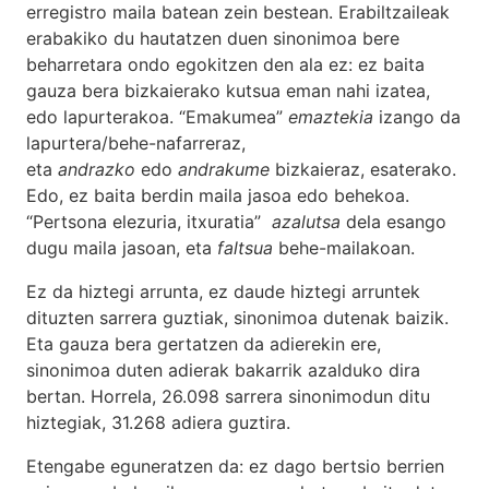
erregistro maila batean zein bestean. Erabiltzaileak
erabakiko du hautatzen duen sinonimoa bere
beharretara ondo egokitzen den ala ez: ez baita
gauza bera bizkaierako kutsua eman nahi izatea,
edo lapurterakoa. “Emakumea”
emaztekia
izango da
lapurtera/behe-nafarreraz,
eta
andrazko
edo
andrakume
bizkaieraz, esaterako.
Edo, ez baita berdin maila jasoa edo behekoa.
“Pertsona elezuria, itxuratia”
azalutsa
dela esango
dugu maila jasoan, eta
faltsua
behe-mailakoan.
Ez da hiztegi arrunta, ez daude hiztegi arruntek
dituzten sarrera guztiak, sinonimoa dutenak baizik.
Eta gauza bera gertatzen da adierekin ere,
sinonimoa duten adierak bakarrik azalduko dira
bertan. Horrela, 26.098 sarrera sinonimodun ditu
hiztegiak, 31.268 adiera guztira.
Etengabe eguneratzen da: ez dago bertsio berrien