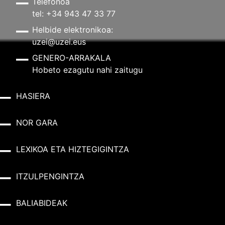
Telefonoa
tel: +34 943 47 33 77
Helbide elektronikoa:
uzei@uzei.eus
GENERO-ARRAKALA
Hobeto ezagutu nahi zaitugu
HASIERA
NOR GARA
LEXIKOA ETA HIZTEGIGINTZA
ITZULPENGINTZA
BALIABIDEAK