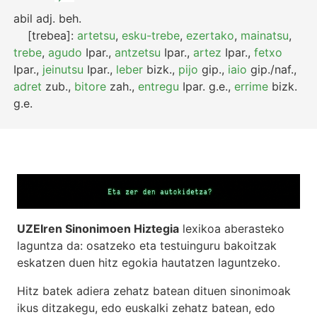
abil
adj.
beh.
[trebea]:
artetsu
,
esku-trebe
,
ezertako
,
mainatsu
,
trebe
,
agudo
Ipar.
,
antzetsu
Ipar.
,
artez
Ipar.
,
fetxo
Ipar.
,
jeinutsu
Ipar.
,
leber
bizk.
,
pijo
gip.
,
iaio
gip./naf.
,
adret
zub.
,
bitore
zah.
,
entregu
Ipar.
g.e.
,
errime
bizk.
g.e.
UZEIren Sinonimoen Hiztegia
lexikoa aberasteko
laguntza da: osatzeko eta testuinguru bakoitzak
eskatzen duen hitz egokia hautatzen laguntzeko.
Hitz batek adiera zehatz batean dituen sinonimoak
ikus ditzakegu, edo euskalki zehatz batean, edo