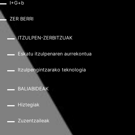
I+G+b
ZER BERRI
ITZULPEN-ZERBITZUAK
Eskatu itzulpenaren aurrekontua
Itzulpengintzarako teknologia
BALIABIDEAK
Hiztegiak
Zuzentzaileak