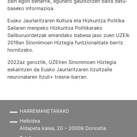
zain egon beharrik, egunero gaurkotzen baita datu-
baseko informazioa.
Eusko Jaurlaritzaren Kultura eta Hizkuntza Politika
Sailaren menpeko Hizkuntza Politikarako
Sailburuordetzak emandako babesa jaso zuen UZEIk
2019an Sinonimoen Hiztegia funtzionalitate berriz
hornitzeko.
2022az geroztik, UZEIren Sinonimoen Hiztegia
eskaintzen da Eusko Jaurlaritzaren itzultzaile
neuronalaren
Itzuli+
tresna-barran.
HARREMANETARAKO
Helbidea
Aldapeta kalea, 20 – 20009 Donostia