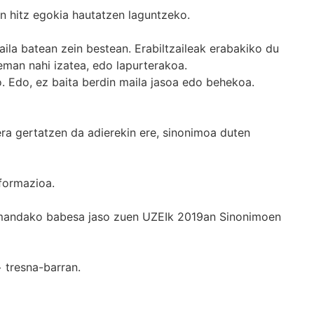
n hitz egokia hautatzen laguntzeko.
ila batean zein bestean. Erabiltzaileak erabakiko du
man nahi izatea, edo lapurterakoa.
. Edo, ez baita berdin maila jasoa edo behekoa.
era gertatzen da adierekin ere, sinonimoa duten
formazioa.
k emandako babesa jaso zuen UZEIk 2019an Sinonimoen
+
tresna-barran.