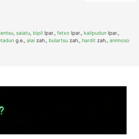
entsu
,
saiatu
,
bipil
Ipar.
,
fetxo
Ipar.
,
kalipudun
Ipar.
,
tadun
g.e.
,
alai
zah.
,
bulartsu
zah.
,
hardit
zah.
,
animoso