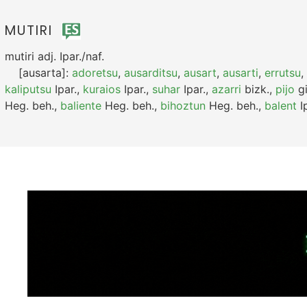
MUTIRI
mutiri
adj.
Ipar./naf.
[ausarta]:
adoretsu
,
ausarditsu
,
ausart
,
ausarti
,
errutsu
,
kaliputsu
Ipar.
,
kuraios
Ipar.
,
suhar
Ipar.
,
azarri
bizk.
,
pijo
gi
Heg.
beh.
,
baliente
Heg.
beh.
,
bihoztun
Heg.
beh.
,
balent
Ip