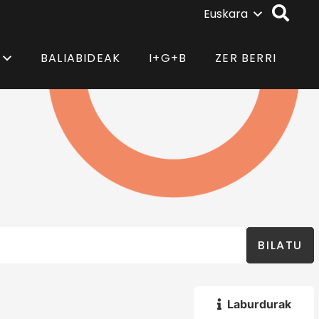
Euskara
BALIABIDEAK
I+G+B
ZER BERRI
BILATU
Laburdurak