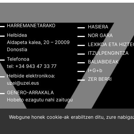
HARREMANETARAKO
HASIERA
Helbidea
NOR GARA
Aldapeta kalea, 20 – 20009
LEXIKOA ETA HIZTE
Donostia
ITZULPENGINTZA
Telefonoa
BALIABIDEAK
tel: +34 943 47 33 77
I+G+b
Helbide elektronikoa:
ZER BERRI
uzei@uzei.eus
GENERO-ARRAKALA
Hobeto ezagutu nahi zaitugu
Webgune honek cookie-ak erabiltzen ditu, zure nabigazi
Lege-oharra
Pribatutasun-politika
Cookie-politik