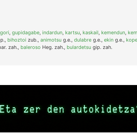
gori
,
gupidagabe
,
indardun
,
kartsu
,
kaskail
,
kemendun
,
kem
p.
,
bihoztoi
zub.
,
animotsu
g.e.
,
dulabre
g.e.
,
ekin
g.e.
,
kope
ar.
zah.
,
baleroso
Heg.
zah.
,
bulardetsu
gip.
zah.