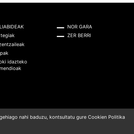
LIABIDEAK
NOR GARA
ztegiak
ZER BERRI
zentzaileak
pak
oki idazteko
mendioak
o gehiago nahi baduzu, kontsultatu gure
Cookien Politika