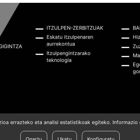
ITZULPEN-ZERBITZUAK
BA
Eskatu itzulpenaren
Hi
aurrekontua
GIGINTZA
Zu
Itzulpengintzarako
Ma
teknologia
Eg
go
oa errazteko eta analisi estatistikoak egiteko. Informazi
a
Onartu
Ukatu
Konfiguratu