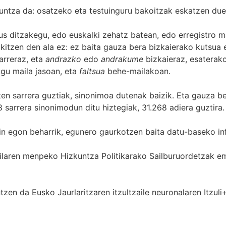
untza da: osatzeko eta testuinguru bakoitzak eskatzen due
s ditzakegu, edo euskalki zehatz batean, edo erregistro ma
itzen den ala ez: ez baita gauza bera bizkaierako kutsua e
arreraz, eta
andrazko
edo
andrakume
bizkaieraz, esaterako
gu maila jasoan, eta
faltsua
behe-mailakoan.
zten sarrera guztiak, sinonimoa dutenak baizik. Eta gauza b
 sarrera sinonimodun ditu hiztegiak, 31.268 adiera guztira.
in egon beharrik, egunero gaurkotzen baita datu-baseko in
 Sailaren menpeko Hizkuntza Politikarako Sailburuordetza
zen da Eusko Jaurlaritzaren itzultzaile neuronalaren
Itzuli