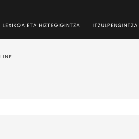
LEXIKOA ETA HIZTEGIGINTZA
ITZULPENGINTZA
LINE