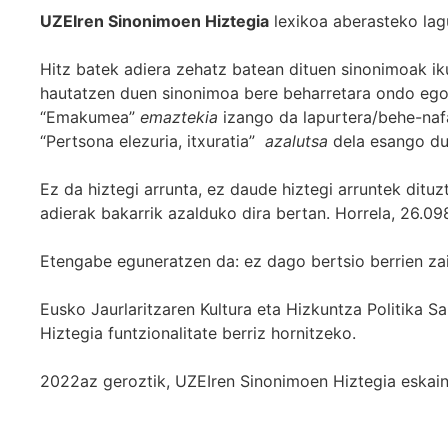
UZEIren Sinonimoen Hiztegia
lexikoa aberasteko lag
Hitz batek adiera zehatz batean dituen sinonimoak iku
hautatzen duen sinonimoa bere beharretara ondo egok
“Emakumea”
emaztekia
izango da lapurtera/behe-naf
“Pertsona elezuria, itxuratia”
azalutsa
dela esango du
Ez da hiztegi arrunta, ez daude hiztegi arruntek ditu
adierak bakarrik azalduko dira bertan. Horrela, 26.098
Etengabe eguneratzen da: ez dago bertsio berrien za
Eusko Jaurlaritzaren Kultura eta Hizkuntza Politika
Hiztegia funtzionalitate berriz hornitzeko.
2022az geroztik, UZEIren Sinonimoen Hiztegia eskaint