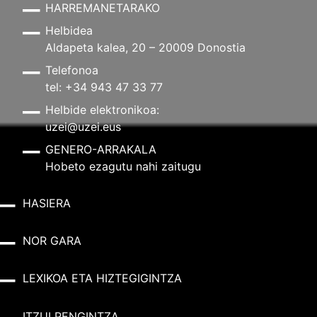
HARREMANETARAKO
Helbidea
Aldapeta kalea, 20 – 20009 Donostia
Telefonoa
tel: +34 943 47 33 77
Helbide elektronikoa:
uzei@uzei.eus
GENERO-ARRAKALA
Hobeto ezagutu nahi zaitugu
HASIERA
NOR GARA
LEXIKOA ETA HIZTEGIGINTZA
ITZULPENGINTZA