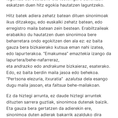
eskatzen duen hitz egokia hautatzen laguntzeko.
Hitz batek adiera zehatz batean dituen sinonimoak
ikus ditzakegu, edo euskalki zehatz batean, edo
erregistro maila batean zein bestean. Erabiltzaileak
erabakiko du hautatzen duen sinonimoa bere
beharretara ondo egokitzen den ala ez: ez baita
gauza bera bizkaierako kutsua eman nahi izatea,
edo lapurterakoa. “Emakumea”
emaztekia
izango da
lapurtera/behe-nafarreraz,
eta
andrazko
edo
andrakume
bizkaieraz, esaterako.
Edo, ez baita berdin maila jasoa edo behekoa.
“Pertsona elezuria, itxuratia”
azalutsa
dela esango
dugu maila jasoan, eta
faltsua
behe-mailakoan.
Ez da hiztegi arrunta, ez daude hiztegi arruntek
dituzten sarrera guztiak, sinonimoa dutenak baizik.
Eta gauza bera gertatzen da adierekin ere,
sinonimoa duten adierak bakarrik azalduko dira