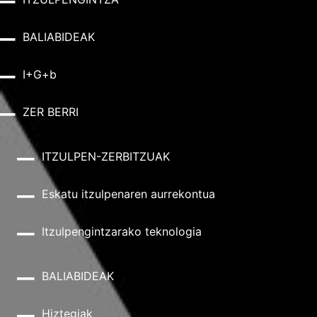
BALIABIDEAK
I+G+b
ZER BERRI
ITZULPEN-ZERBITZUAK
Eskatu itzulpenaren aurrekontua
Itzulpengintzarako teknologia
BALIABIDEAK
Hiztegiak