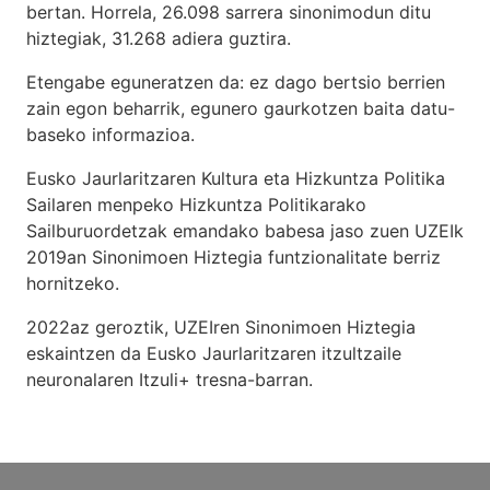
bertan. Horrela, 26.098 sarrera sinonimodun ditu
hiztegiak, 31.268 adiera guztira.
Etengabe eguneratzen da: ez dago bertsio berrien
zain egon beharrik, egunero gaurkotzen baita datu-
baseko informazioa.
Eusko Jaurlaritzaren Kultura eta Hizkuntza Politika
Sailaren menpeko Hizkuntza Politikarako
Sailburuordetzak emandako babesa jaso zuen UZEIk
2019an Sinonimoen Hiztegia funtzionalitate berriz
hornitzeko.
2022az geroztik, UZEIren Sinonimoen Hiztegia
eskaintzen da Eusko Jaurlaritzaren itzultzaile
neuronalaren
Itzuli+
tresna-barran.