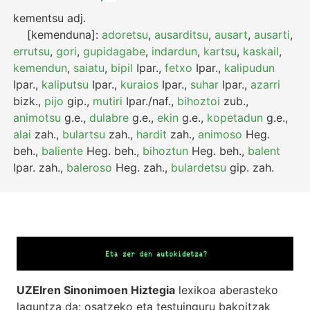
kementsu
adj.
[kemenduna]:
adoretsu
,
ausarditsu
,
ausart
,
ausarti
,
errutsu
,
gori
,
gupidagabe
,
indardun
,
kartsu
,
kaskail
,
kemendun
,
saiatu
,
bipil
Ipar.
,
fetxo
Ipar.
,
kalipudun
Ipar.
,
kaliputsu
Ipar.
,
kuraios
Ipar.
,
suhar
Ipar.
,
azarri
bizk.
,
pijo
gip.
,
mutiri
Ipar./naf.
,
bihoztoi
zub.
,
animotsu
g.e.
,
dulabre
g.e.
,
ekin
g.e.
,
kopetadun
g.e.
,
alai
zah.
,
bulartsu
zah.
,
hardit
zah.
,
animoso
Heg.
beh.
,
baliente
Heg.
beh.
,
bihoztun
Heg.
beh.
,
balent
Ipar.
zah.
,
baleroso
Heg.
zah.
,
bulardetsu
gip.
zah.
UZEIren Sinonimoen Hiztegia
lexikoa aberasteko
laguntza da: osatzeko eta testuinguru bakoitzak