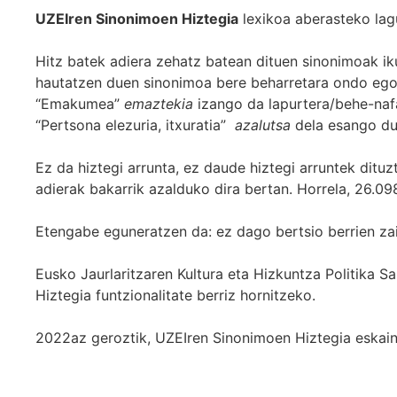
UZEIren Sinonimoen Hiztegia
lexikoa aberasteko lag
Hitz batek adiera zehatz batean dituen sinonimoak iku
hautatzen duen sinonimoa bere beharretara ondo egok
“Emakumea”
emaztekia
izango da lapurtera/behe-naf
“Pertsona elezuria, itxuratia”
azalutsa
dela esango du
Ez da hiztegi arrunta, ez daude hiztegi arruntek ditu
adierak bakarrik azalduko dira bertan. Horrela, 26.098
Etengabe eguneratzen da: ez dago bertsio berrien za
Eusko Jaurlaritzaren Kultura eta Hizkuntza Politika
Hiztegia funtzionalitate berriz hornitzeko.
2022az geroztik, UZEIren Sinonimoen Hiztegia eskaint