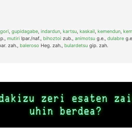
gori
,
gupidagabe
,
indardun
,
kartsu
,
kaskail
,
kemendun
,
kem
p.
,
mutiri
Ipar./naf.
,
bihoztoi
zub.
,
animotsu
g.e.
,
dulabre
g.e
ar.
zah.
,
baleroso
Heg.
zah.
,
bulardetsu
gip.
zah.