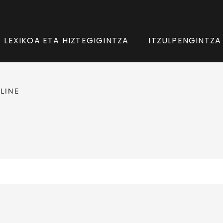
LEXIKOA ETA HIZTEGIGINTZA
ITZULPENGINTZA
LINE