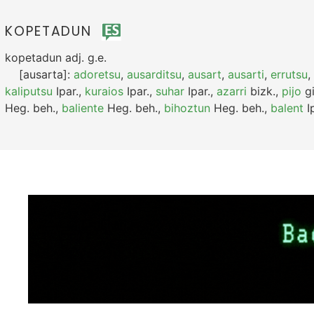
KOPETADUN
kopetadun
adj.
g.e.
[ausarta]:
adoretsu
,
ausarditsu
,
ausart
,
ausarti
,
errutsu
,
kaliputsu
Ipar.
,
kuraios
Ipar.
,
suhar
Ipar.
,
azarri
bizk.
,
pijo
gi
Heg.
beh.
,
baliente
Heg.
beh.
,
bihoztun
Heg.
beh.
,
balent
Ip