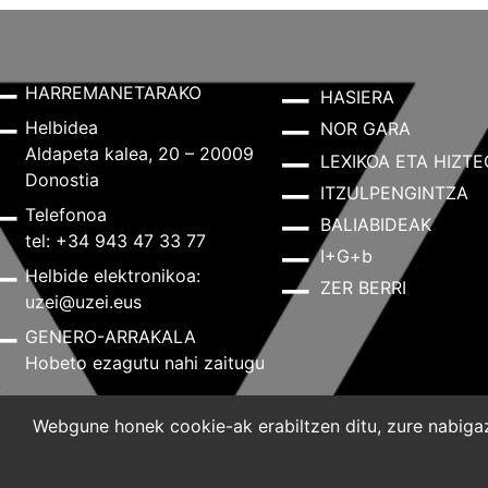
HARREMANETARAKO
HASIERA
Helbidea
NOR GARA
Aldapeta kalea, 20 – 20009
LEXIKOA ETA HIZTE
Donostia
ITZULPENGINTZA
Telefonoa
BALIABIDEAK
tel: +34 943 47 33 77
I+G+b
Helbide elektronikoa:
ZER BERRI
uzei@uzei.eus
GENERO-ARRAKALA
Hobeto ezagutu nahi zaitugu
Webgune honek cookie-ak erabiltzen ditu, zure nabigazi
Lege-oharra
Pribatutasun-politika
Cookie-politik