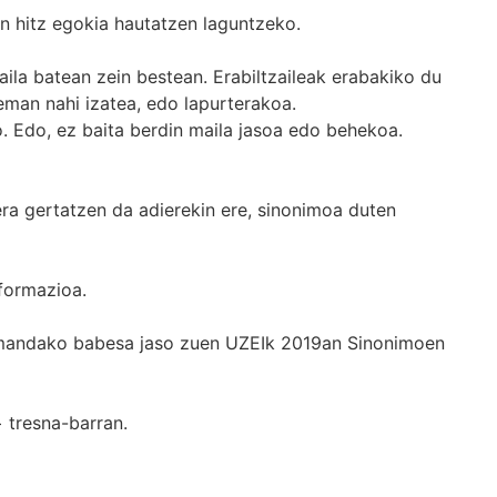
n hitz egokia hautatzen laguntzeko.
ila batean zein bestean. Erabiltzaileak erabakiko du
man nahi izatea, edo lapurterakoa.
. Edo, ez baita berdin maila jasoa edo behekoa.
era gertatzen da adierekin ere, sinonimoa duten
formazioa.
k emandako babesa jaso zuen UZEIk 2019an Sinonimoen
+
tresna-barran.