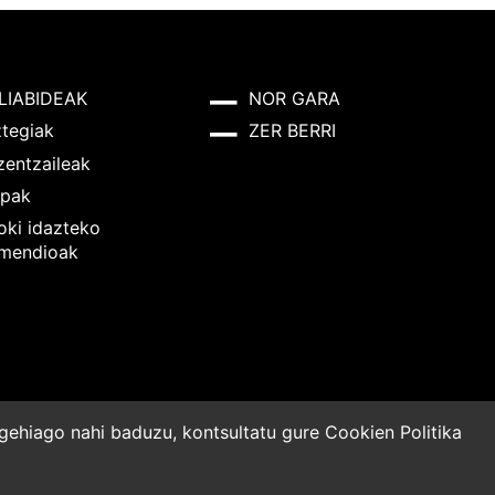
LIABIDEAK
NOR GARA
ztegiak
ZER BERRI
zentzaileak
pak
oki idazteko
mendioak
o gehiago nahi baduzu, kontsultatu gure
Cookien Politika