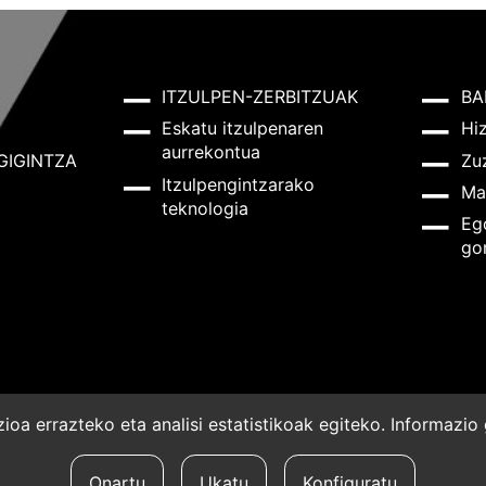
ITZULPEN-ZERBITZUAK
BA
Eskatu itzulpenaren
Hi
aurrekontua
GIGINTZA
Zu
Itzulpengintzarako
Ma
teknologia
Eg
go
oa errazteko eta analisi estatistikoak egiteko. Informazi
a
Onartu
Ukatu
Konfiguratu