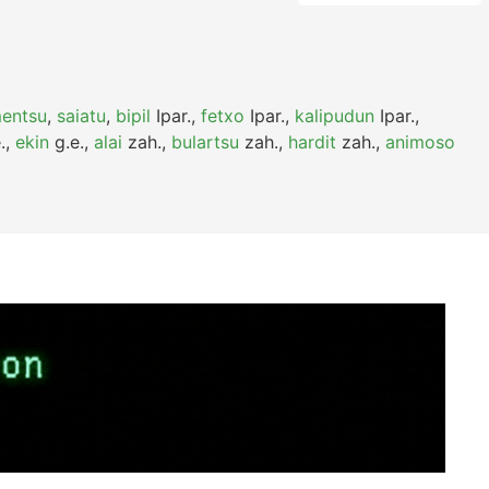
entsu
,
saiatu
,
bipil
Ipar.
,
fetxo
Ipar.
,
kalipudun
Ipar.
,
.
,
ekin
g.e.
,
alai
zah.
,
bulartsu
zah.
,
hardit
zah.
,
animoso