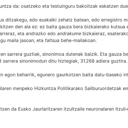
untza da: osatzeko eta testuinguru bakoitzak eskatzen due
s ditzakegu, edo euskalki zehatz batean, edo erregistro ma
itzen den ala ez: ez baita gauza bera bizkaierako kutsua e
arreraz, eta
andrazko
edo
andrakume
bizkaieraz, esaterako
gu maila jasoan, eta
faltsua
behe-mailakoan.
zten sarrera guztiak, sinonimoa dutenak baizik. Eta gauza b
 sarrera sinonimodun ditu hiztegiak, 31.268 adiera guztira.
in egon beharrik, egunero gaurkotzen baita datu-baseko in
 Sailaren menpeko Hizkuntza Politikarako Sailburuordetza
zen da Eusko Jaurlaritzaren itzultzaile neuronalaren
Itzuli