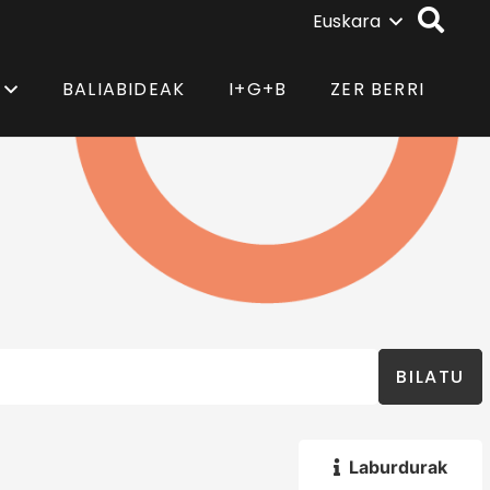
Euskara
BALIABIDEAK
I+G+B
ZER BERRI
BILATU
Laburdurak