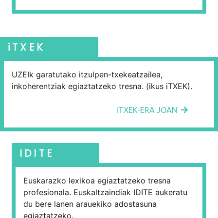
iTXEK
UZEIk garatutako itzulpen-txekeatzailea,
inkoherentziak egiaztatzeko tresna. (ikus iTXEK).
ITXEK-ERA JOAN
IDITE
Euskarazko lexikoa egiaztatzeko tresna
profesionala. Euskaltzaindiak IDITE aukeratu
du bere lanen arauekiko adostasuna
egiaztatzeko.