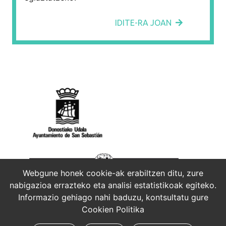
IDITE-RA JOAN
Webgune honek cookie-ak erabiltzen ditu, zure
nabigazioa errazteko eta analisi estatistikoak egiteko.
Informazio gehiago nahi baduzu, kontsultatu gure
Cookien Politika