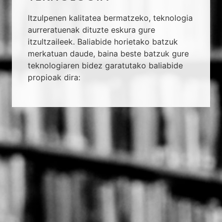
Itzulpenen kalitatea bermatzeko, teknologia
aurreratuenak dituzte eskura gure
itzultzaileek. Baliabide horietako batzuk
merkatuan daude, baina beste batzuk gure
teknologiaren bidez garatutako baliabide
propioak dira: