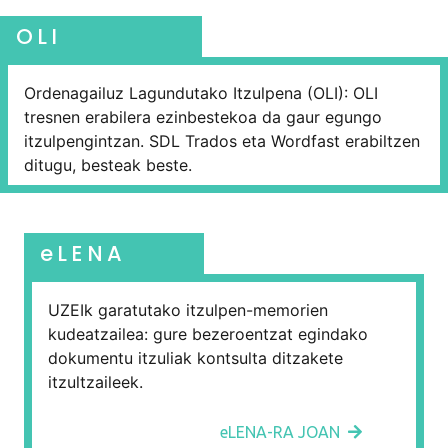
OLI
Ordenagailuz Lagundutako Itzulpena (OLI): OLI
tresnen erabilera ezinbestekoa da gaur egungo
itzulpengintzan. SDL Trados eta Wordfast erabiltzen
ditugu, besteak beste.
eLENA
UZEIk garatutako itzulpen-memorien
kudeatzailea: gure bezeroentzat egindako
dokumentu itzuliak kontsulta ditzakete
itzultzaileek.
eLENA-RA JOAN