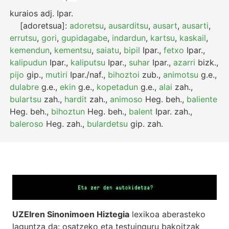
kuraios
adj.
Ipar.
[adoretsua]:
adoretsu
,
ausarditsu
,
ausart
,
ausarti
,
errutsu
,
gori
,
gupidagabe
,
indardun
,
kartsu
,
kaskail
,
kemendun
,
kementsu
,
saiatu
,
bipil
Ipar.
,
fetxo
Ipar.
,
kalipudun
Ipar.
,
kaliputsu
Ipar.
,
suhar
Ipar.
,
azarri
bizk.
,
pijo
gip.
,
mutiri
Ipar./naf.
,
bihoztoi
zub.
,
animotsu
g.e.
,
dulabre
g.e.
,
ekin
g.e.
,
kopetadun
g.e.
,
alai
zah.
,
bulartsu
zah.
,
hardit
zah.
,
animoso
Heg.
beh.
,
baliente
Heg.
beh.
,
bihoztun
Heg.
beh.
,
balent
Ipar.
zah.
,
baleroso
Heg.
zah.
,
bulardetsu
gip.
zah.
UZEIren Sinonimoen Hiztegia
lexikoa aberasteko
laguntza da: osatzeko eta testuinguru bakoitzak