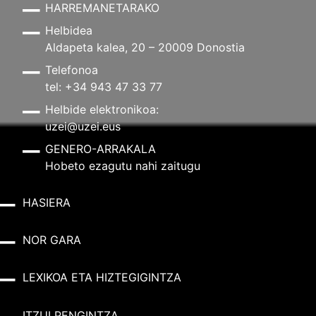
HARREMANETARAKO
Helbidea
Aldapeta kalea, 20 – 20009 Donostia
Telefonoa
tel: +34 943 47 33 77
Helbide elektronikoa:
uzei@uzei.eus
GENERO-ARRAKALA
Hobeto ezagutu nahi zaitugu
HASIERA
NOR GARA
LEXIKOA ETA HIZTEGIGINTZA
ITZULPENGINTZA