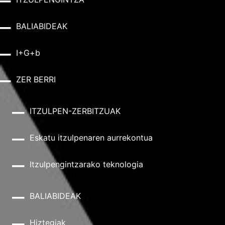
BALIABIDEAK
I+G+b
ZER BERRI
ITZULPEN-ZERBITZUAK
Eskatu itzulpenaren aurrekontua
Itzulpengintzarako teknologia
BALIABIDEAK
Hiztegiak