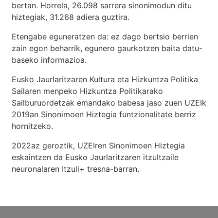
bertan. Horrela, 26.098 sarrera sinonimodun ditu
hiztegiak, 31.268 adiera guztira.
Etengabe eguneratzen da: ez dago bertsio berrien
zain egon beharrik, egunero gaurkotzen baita datu-
baseko informazioa.
Eusko Jaurlaritzaren Kultura eta Hizkuntza Politika
Sailaren menpeko Hizkuntza Politikarako
Sailburuordetzak emandako babesa jaso zuen UZEIk
2019an Sinonimoen Hiztegia funtzionalitate berriz
hornitzeko.
2022az geroztik, UZEIren Sinonimoen Hiztegia
eskaintzen da Eusko Jaurlaritzaren itzultzaile
neuronalaren
Itzuli+
tresna-barran.