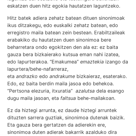
eskatzen duen hitz egokia hautatzen laguntzeko.
Hitz batek adiera zehatz batean dituen sinonimoak
ikus ditzakegu, edo euskalki zehatz batean, edo
erregistro maila batean zein bestean. Erabiltzaileak
erabakiko du hautatzen duen sinonimoa bere
beharretara ondo egokitzen den ala ez: ez baita
gauza bera bizkaierako kutsua eman nahi izatea,
edo lapurterakoa. “Emakumea”
emaztekia
izango da
lapurtera/behe-nafarreraz,
eta
andrazko
edo
andrakume
bizkaieraz, esaterako.
Edo, ez baita berdin maila jasoa edo behekoa.
“Pertsona elezuria, itxuratia”
azalutsa
dela esango
dugu maila jasoan, eta
faltsua
behe-mailakoan.
Ez da hiztegi arrunta, ez daude hiztegi arruntek
dituzten sarrera guztiak, sinonimoa dutenak baizik.
Eta gauza bera gertatzen da adierekin ere,
sinonimoa duten adierak bakarrik azalduko dira