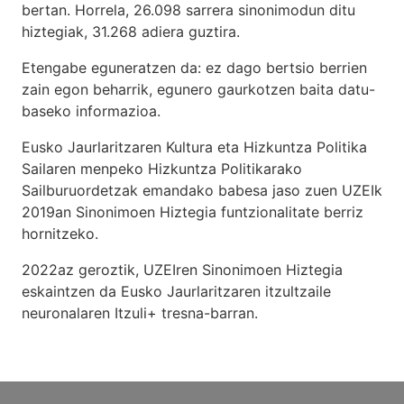
bertan. Horrela, 26.098 sarrera sinonimodun ditu
hiztegiak, 31.268 adiera guztira.
Etengabe eguneratzen da: ez dago bertsio berrien
zain egon beharrik, egunero gaurkotzen baita datu-
baseko informazioa.
Eusko Jaurlaritzaren Kultura eta Hizkuntza Politika
Sailaren menpeko Hizkuntza Politikarako
Sailburuordetzak emandako babesa jaso zuen UZEIk
2019an Sinonimoen Hiztegia funtzionalitate berriz
hornitzeko.
2022az geroztik, UZEIren Sinonimoen Hiztegia
eskaintzen da Eusko Jaurlaritzaren itzultzaile
neuronalaren
Itzuli+
tresna-barran.