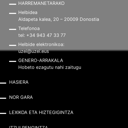
HARREMANETARAKO
Helbidea
Aldapeta kalea, 20 – 20009 Donostia
Telefonoa
tel: +34 943 47 33 77
Helbide elektronikoa:
uzei@uzei.eus
GENERO-ARRAKALA
Hobeto ezagutu nahi zaitugu
HASIERA
NOR GARA
LEXIKOA ETA HIZTEGIGINTZA
ITZULPENGINTZA