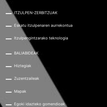
ITZULPEN-ZERBITZUAK
Eskatu itzulpenaren aurrekontua
Itzulpengintzarako teknologia
BALIABIDEAK
Hiztegiak
Zuzentzaileak
Mapak
Egoki idazteko gomendioak