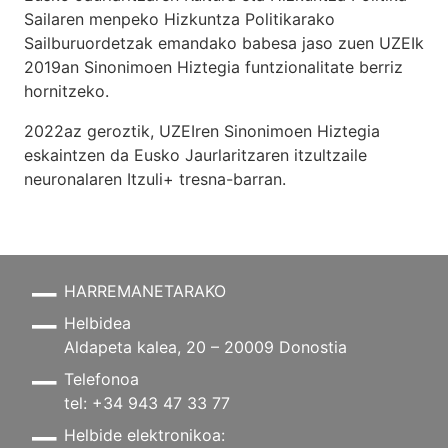
Sailaren menpeko Hizkuntza Politikarako
Sailburuordetzak emandako babesa jaso zuen UZEIk
2019an Sinonimoen Hiztegia funtzionalitate berriz
hornitzeko.
2022az geroztik, UZEIren Sinonimoen Hiztegia
eskaintzen da Eusko Jaurlaritzaren itzultzaile
neuronalaren
Itzuli+
tresna-barran.
HARREMANETARAKO
Helbidea
Aldapeta kalea, 20 – 20009 Donostia
Telefonoa
tel: +34 943 47 33 77
Helbide elektronikoa: