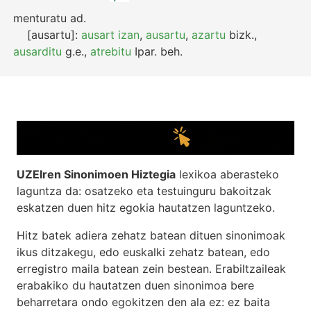
menturatu
ad.
[ausartu]:
ausart izan
,
ausartu
,
azartu
bizk.
,
ausarditu
g.e.
,
atrebitu
Ipar.
beh.
UZEIren Sinonimoen Hiztegia
lexikoa aberasteko
laguntza da: osatzeko eta testuinguru bakoitzak
eskatzen duen hitz egokia hautatzen laguntzeko.
Hitz batek adiera zehatz batean dituen sinonimoak
ikus ditzakegu, edo euskalki zehatz batean, edo
erregistro maila batean zein bestean. Erabiltzaileak
erabakiko du hautatzen duen sinonimoa bere
beharretara ondo egokitzen den ala ez: ez baita