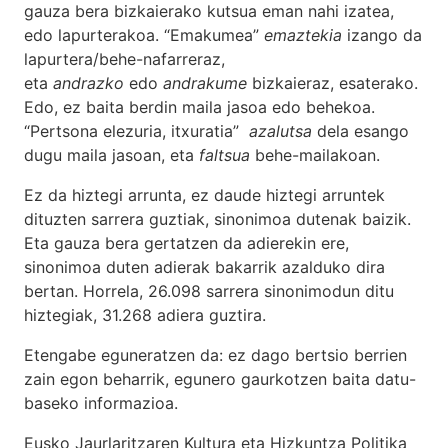
gauza bera bizkaierako kutsua eman nahi izatea,
edo lapurterakoa. “Emakumea”
emaztekia
izango da
lapurtera/behe-nafarreraz,
eta
andrazko
edo
andrakume
bizkaieraz, esaterako.
Edo, ez baita berdin maila jasoa edo behekoa.
“Pertsona elezuria, itxuratia”
azalutsa
dela esango
dugu maila jasoan, eta
faltsua
behe-mailakoan.
Ez da hiztegi arrunta, ez daude hiztegi arruntek
dituzten sarrera guztiak, sinonimoa dutenak baizik.
Eta gauza bera gertatzen da adierekin ere,
sinonimoa duten adierak bakarrik azalduko dira
bertan. Horrela, 26.098 sarrera sinonimodun ditu
hiztegiak, 31.268 adiera guztira.
Etengabe eguneratzen da: ez dago bertsio berrien
zain egon beharrik, egunero gaurkotzen baita datu-
baseko informazioa.
Eusko Jaurlaritzaren Kultura eta Hizkuntza Politika