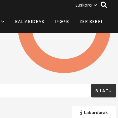
Euskara
BALIABIDEAK
I+G+B
ZER BERRI
BILATU
Laburdurak