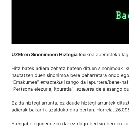
UZEIren Sinonimoen Hiztegia
lexikoa aberasteko lag
Hitz batek adiera zehatz batean dituen sinonimoak iku
hautatzen duen sinonimoa bere beharretara ondo egok
“Emakumea”
emaztekia
izango da lapurtera/behe-naf
“Pertsona elezuria, itxuratia”
azalutsa
dela esango du
Ez da hiztegi arrunta, ez daude hiztegi arruntek ditu
adierak bakarrik azalduko dira bertan. Horrela, 26.098
Etengabe eguneratzen da: ez dago bertsio berrien za