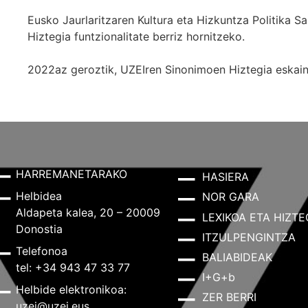
Eusko Jaurlaritzaren Kultura eta Hizkuntza Politika
Hiztegia funtzionalitate berriz hornitzeko.
2022az geroztik, UZEIren Sinonimoen Hiztegia eskaint
HARREMANETARAKO
HASIERA
Helbidea
NOR GARA
Aldapeta kalea, 20 – 20009
LEXIKOA ETA HIZTE
Donostia
ITZULPENGINTZA
Telefonoa
BALIABIDEAK
tel: +34 943 47 33 77
I+G+b
Helbide elektronikoa:
ZER BERRI
uzei@uzei.eus