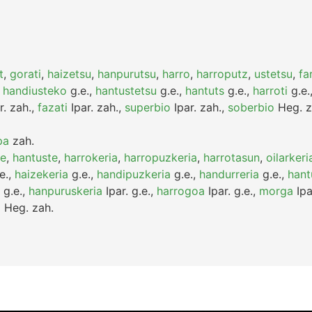
t
,
gorati
,
haizetsu
,
hanpurutsu
,
harro
,
harroputz
,
ustetsu
,
fa
,
handiusteko
g.e.
,
hantustetsu
g.e.
,
hantuts
g.e.
,
harroti
g.e.
r.
zah.
,
fazati
Ipar.
zah.
,
superbio
Ipar.
zah.
,
soberbio
Heg.
z
pa
zah.
te
,
hantuste
,
harrokeria
,
harropuzkeria
,
harrotasun
,
oilarkeri
e.
,
haizekeria
g.e.
,
handipuzkeria
g.e.
,
handurreria
g.e.
,
hant
g.e.
,
hanpuruskeria
Ipar.
g.e.
,
harrogoa
Ipar.
g.e.
,
morga
Ipa
a
Heg.
zah.