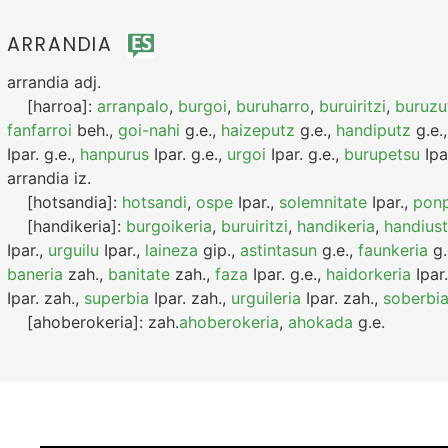
ARRANDIA
arrandia
adj.
[harroa]:
arranpalo
,
burgoi
,
buruharro
,
buruiritzi
,
buruzu
fanfarroi
beh.
,
goi-nahi
g.e.
,
haizeputz
g.e.
,
handiputz
g.e.
Ipar.
g.e.
,
hanpurus
Ipar.
g.e.
,
urgoi
Ipar.
g.e.
,
burupetsu
Ipa
arrandia
iz.
[hotsandia]:
hotsandi
,
ospe
Ipar.
,
solemnitate
Ipar.
,
pon
[handikeria]:
burgoikeria
,
buruiritzi
,
handikeria
,
handius
Ipar.
,
urguilu
Ipar.
,
laineza
gip.
,
astintasun
g.e.
,
faunkeria
g.
baneria
zah.
,
banitate
zah.
,
faza
Ipar.
g.e.
,
haidorkeria
Ipar.
Ipar.
zah.
,
superbia
Ipar.
zah.
,
urguileria
Ipar.
zah.
,
soberbi
[ahoberokeria]:
zah.
ahoberokeria
,
ahokada
g.e.