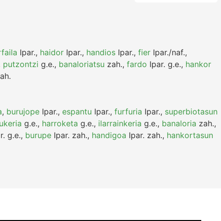
rfaila
Ipar.
,
haidor
Ipar.
,
handios
Ipar.
,
fier
Ipar./naf.
,
,
putzontzi
g.e.
,
banaloriatsu
zah.
,
fardo
Ipar.
g.e.
,
hankor
ah.
a
,
burujope
Ipar.
,
espantu
Ipar.
,
furfuria
Ipar.
,
superbiotasun
ukeria
g.e.
,
harroketa
g.e.
,
ilarrainkeria
g.e.
,
banaloria
zah.
,
r.
g.e.
,
burupe
Ipar.
zah.
,
handigoa
Ipar.
zah.
,
hankortasun