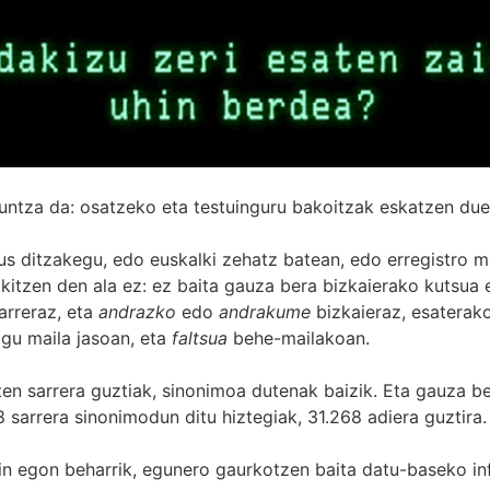
untza da: osatzeko eta testuinguru bakoitzak eskatzen due
s ditzakegu, edo euskalki zehatz batean, edo erregistro ma
itzen den ala ez: ez baita gauza bera bizkaierako kutsua e
arreraz, eta
andrazko
edo
andrakume
bizkaieraz, esaterako
gu maila jasoan, eta
faltsua
behe-mailakoan.
zten sarrera guztiak, sinonimoa dutenak baizik. Eta gauza b
 sarrera sinonimodun ditu hiztegiak, 31.268 adiera guztira.
in egon beharrik, egunero gaurkotzen baita datu-baseko in