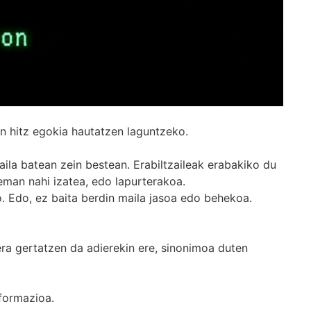
n hitz egokia hautatzen laguntzeko.
ila batean zein bestean. Erabiltzaileak erabakiko du
man nahi izatea, edo lapurterakoa.
. Edo, ez baita berdin maila jasoa edo behekoa.
era gertatzen da adierekin ere, sinonimoa duten
formazioa.