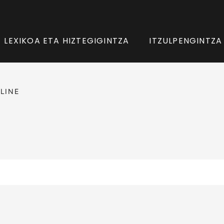
LEXIKOA ETA HIZTEGIGINTZA
ITZULPENGINTZA
LINE