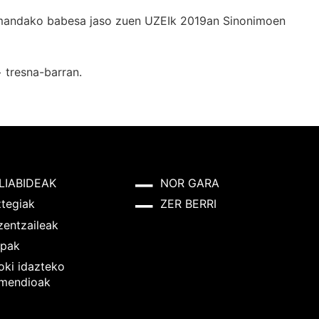
k emandako babesa jaso zuen UZEIk 2019an Sinonimoen
+
tresna-barran.
LIABIDEAK
NOR GARA
ztegiak
ZER BERRI
zentzaileak
pak
oki idazteko
mendioak