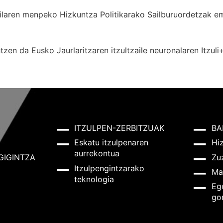
 Sailaren menpeko Hizkuntza Politikarako Sailburuordetza
zen da Eusko Jaurlaritzaren itzultzaile neuronalaren
Itzuli
ITZULPEN-ZERBITZUAK
BA
Eskatu itzulpenaren
Hi
aurrekontua
GIGINTZA
Zu
Itzulpengintzarako
Ma
teknologia
Eg
go