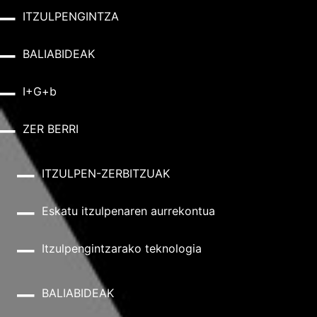
ITZULPENGINTZA
BALIABIDEAK
I+G+b
ZER BERRI
ITZULPEN-ZERBITZUAK
Eskatu itzulpenaren aurrekontua
Itzulpengintzarako teknologia
BALIABIDEAK