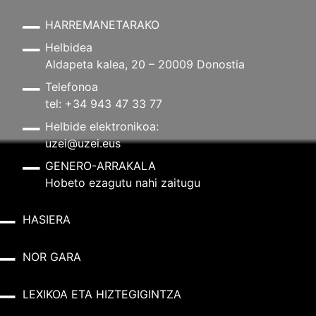
HARREMANETARAKO
Helbidea
Aldapeta kalea, 20 – 20009 Donostia
Telefonoa
tel: +34 943 47 33 77
Helbide elektronikoa:
uzei@uzei.eus
GENERO-ARRAKALA
Hobeto ezagutu nahi zaitugu
HASIERA
NOR GARA
LEXIKOA ETA HIZTEGIGINTZA