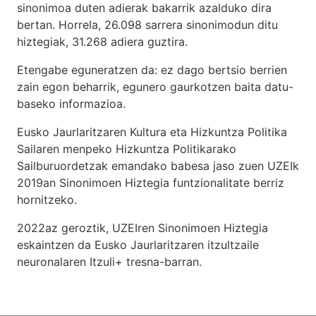
sinonimoa duten adierak bakarrik azalduko dira
bertan. Horrela, 26.098 sarrera sinonimodun ditu
hiztegiak, 31.268 adiera guztira.
Etengabe eguneratzen da: ez dago bertsio berrien
zain egon beharrik, egunero gaurkotzen baita datu-
baseko informazioa.
Eusko Jaurlaritzaren Kultura eta Hizkuntza Politika
Sailaren menpeko Hizkuntza Politikarako
Sailburuordetzak emandako babesa jaso zuen UZEIk
2019an Sinonimoen Hiztegia funtzionalitate berriz
hornitzeko.
2022az geroztik, UZEIren Sinonimoen Hiztegia
eskaintzen da Eusko Jaurlaritzaren itzultzaile
neuronalaren
Itzuli+
tresna-barran.