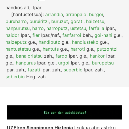
handios
adj.
Ipar.
[hantustetsua]:
arrandia
,
arranpalo
,
burgoi
,
buruharro
,
buruiritzi
,
buruzut
,
gorati
,
haizetsu
,
hanpurutsu
,
harro
,
harroputz
,
ustetsu
,
farfaila
Ipar.
,
haidor
Ipar.
,
fier
Ipar./naf.
,
fanfarroi
beh.
,
goi-nahi
g.e.
,
haizeputz
g.e.
,
handiputz
g.e.
,
handiusteko
g.e.
,
hantustetsu
g.e.
,
hantuts
g.e.
,
harroti
g.e.
,
putzontzi
g.e.
,
banaloriatsu
zah.
,
fardo
Ipar.
g.e.
,
hankor
Ipar.
g.e.
,
hanpurus
Ipar.
g.e.
,
urgoi
Ipar.
g.e.
,
burupetsu
Ipar.
zah.
,
fazati
Ipar.
zah.
,
superbio
Ipar.
zah.
,
soberbio
Heg.
zah.
UZEIren Sinonimoen Hiztegia
lexikoa aberasteko