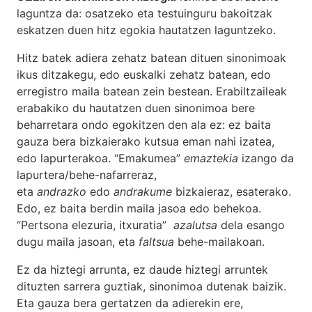
laguntza da: osatzeko eta testuinguru bakoitzak
eskatzen duen hitz egokia hautatzen laguntzeko.
Hitz batek adiera zehatz batean dituen sinonimoak
ikus ditzakegu, edo euskalki zehatz batean, edo
erregistro maila batean zein bestean. Erabiltzaileak
erabakiko du hautatzen duen sinonimoa bere
beharretara ondo egokitzen den ala ez: ez baita
gauza bera bizkaierako kutsua eman nahi izatea,
edo lapurterakoa. “Emakumea”
emaztekia
izango da
lapurtera/behe-nafarreraz,
eta
andrazko
edo
andrakume
bizkaieraz, esaterako.
Edo, ez baita berdin maila jasoa edo behekoa.
“Pertsona elezuria, itxuratia”
azalutsa
dela esango
dugu maila jasoan, eta
faltsua
behe-mailakoan.
Ez da hiztegi arrunta, ez daude hiztegi arruntek
dituzten sarrera guztiak, sinonimoa dutenak baizik.
Eta gauza bera gertatzen da adierekin ere,