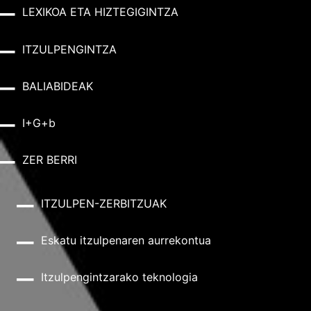
LEXIKOA ETA HIZTEGIGINTZA
ITZULPENGINTZA
BALIABIDEAK
I+G+b
ZER BERRI
ITZULPEN-ZERBITZUAK
Eskatu itzulpenaren aurrekontua
Itzulpengintzarako teknologia