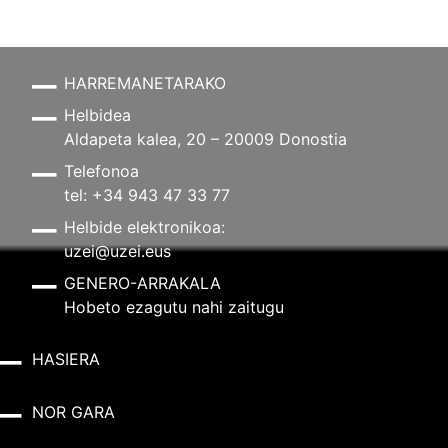
HARREMANETARAKO
Helbidea
Aldapeta kalea, 20 – 20009 Donostia
Telefonoa
tel: +34 943 47 33 77
Helbide elektronikoa:
uzei@uzei.eus
GENERO-ARRAKALA
Hobeto ezagutu nahi zaitugu
HASIERA
NOR GARA