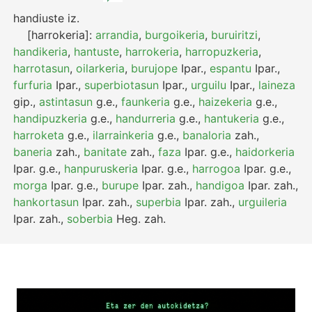
handiuste
iz.
[harrokeria]:
arrandia
,
burgoikeria
,
buruiritzi
,
handikeria
,
hantuste
,
harrokeria
,
harropuzkeria
,
harrotasun
,
oilarkeria
,
burujope
Ipar.
,
espantu
Ipar.
,
furfuria
Ipar.
,
superbiotasun
Ipar.
,
urguilu
Ipar.
,
laineza
gip.
,
astintasun
g.e.
,
faunkeria
g.e.
,
haizekeria
g.e.
,
handipuzkeria
g.e.
,
handurreria
g.e.
,
hantukeria
g.e.
,
harroketa
g.e.
,
ilarrainkeria
g.e.
,
banaloria
zah.
,
baneria
zah.
,
banitate
zah.
,
faza
Ipar.
g.e.
,
haidorkeria
Ipar.
g.e.
,
hanpuruskeria
Ipar.
g.e.
,
harrogoa
Ipar.
g.e.
,
morga
Ipar.
g.e.
,
burupe
Ipar.
zah.
,
handigoa
Ipar.
zah.
,
hankortasun
Ipar.
zah.
,
superbia
Ipar.
zah.
,
urguileria
Ipar.
zah.
,
soberbia
Heg.
zah.