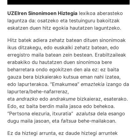
UZEIren Sinonimoen Hiztegia
lexikoa aberasteko
laguntza da: osatzeko eta testuinguru bakoitzak
eskatzen duen hitz egokia hautatzen laguntzeko.
Hitz batek adiera zehatz batean dituen sinonimoak
ikus ditzakegu, edo euskalki zehatz batean, edo
erregistro maila batean zein bestean. Erabiltzaileak
erabakiko du hautatzen duen sinonimoa bere
beharretara ondo egokitzen den ala ez: ez baita
gauza bera bizkaierako kutsua eman nahi izatea,
edo lapurterakoa. “Emakumea”
emaztekia
izango da
lapurtera/behe-nafarreraz,
eta
andrazko
edo
andrakume
bizkaieraz, esaterako.
Edo, ez baita berdin maila jasoa edo behekoa.
“Pertsona elezuria, itxuratia”
azalutsa
dela esango
dugu maila jasoan, eta
faltsua
behe-mailakoan.
Ez da hiztegi arrunta, ez daude hiztegi arruntek