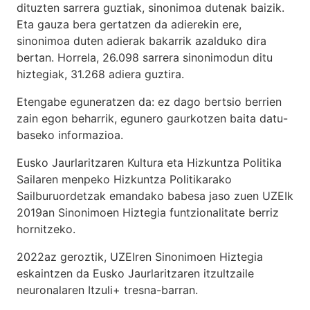
dituzten sarrera guztiak, sinonimoa dutenak baizik.
Eta gauza bera gertatzen da adierekin ere,
sinonimoa duten adierak bakarrik azalduko dira
bertan. Horrela, 26.098 sarrera sinonimodun ditu
hiztegiak, 31.268 adiera guztira.
Etengabe eguneratzen da: ez dago bertsio berrien
zain egon beharrik, egunero gaurkotzen baita datu-
baseko informazioa.
Eusko Jaurlaritzaren Kultura eta Hizkuntza Politika
Sailaren menpeko Hizkuntza Politikarako
Sailburuordetzak emandako babesa jaso zuen UZEIk
2019an Sinonimoen Hiztegia funtzionalitate berriz
hornitzeko.
2022az geroztik, UZEIren Sinonimoen Hiztegia
eskaintzen da Eusko Jaurlaritzaren itzultzaile
neuronalaren
Itzuli+
tresna-barran.