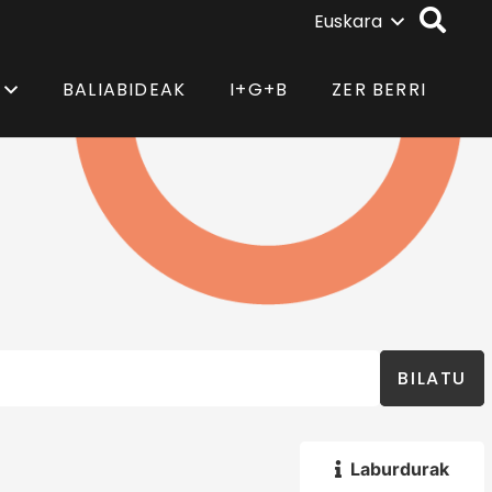
Euskara
BALIABIDEAK
I+G+B
ZER BERRI
BILATU
Laburdurak