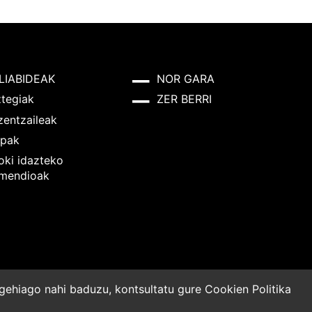
LIABIDEAK
NOR GARA
ztegiak
ZER BERRI
zentzaileak
pak
oki idazteko
mendioak
o gehiago nahi baduzu, kontsultatu gure
Cookien Politika