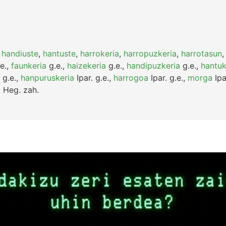
,
handiuste
,
hantuste
,
harrokeria
,
harropuzkeria
,
harrotasun
e.
,
faunkeria
g.e.
,
haizekeria
g.e.
,
handipuzkeria
g.e.
,
hantuk
g.e.
,
hanpuruskeria
Ipar.
g.e.
,
harrogoa
Ipar.
g.e.
,
morga
Ipa
a
Heg.
zah.