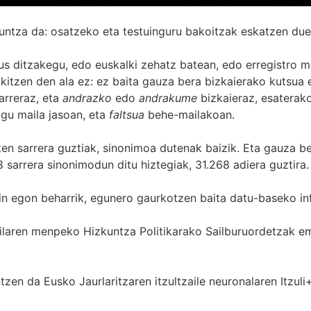
untza da: osatzeko eta testuinguru bakoitzak eskatzen due
s ditzakegu, edo euskalki zehatz batean, edo erregistro ma
itzen den ala ez: ez baita gauza bera bizkaierako kutsua e
arreraz, eta
andrazko
edo
andrakume
bizkaieraz, esaterako
gu maila jasoan, eta
faltsua
behe-mailakoan.
zten sarrera guztiak, sinonimoa dutenak baizik. Eta gauza b
 sarrera sinonimodun ditu hiztegiak, 31.268 adiera guztira.
in egon beharrik, egunero gaurkotzen baita datu-baseko in
 Sailaren menpeko Hizkuntza Politikarako Sailburuordetza
zen da Eusko Jaurlaritzaren itzultzaile neuronalaren
Itzuli