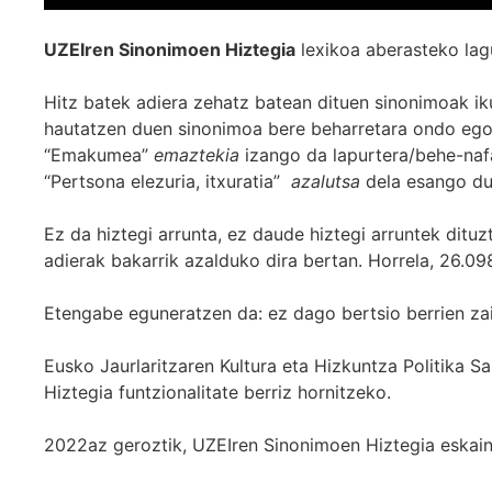
UZEIren Sinonimoen Hiztegia
lexikoa aberasteko lag
Hitz batek adiera zehatz batean dituen sinonimoak iku
hautatzen duen sinonimoa bere beharretara ondo egok
“Emakumea”
emaztekia
izango da lapurtera/behe-naf
“Pertsona elezuria, itxuratia”
azalutsa
dela esango du
Ez da hiztegi arrunta, ez daude hiztegi arruntek ditu
adierak bakarrik azalduko dira bertan. Horrela, 26.098
Etengabe eguneratzen da: ez dago bertsio berrien za
Eusko Jaurlaritzaren Kultura eta Hizkuntza Politika
Hiztegia funtzionalitate berriz hornitzeko.
2022az geroztik, UZEIren Sinonimoen Hiztegia eskaint