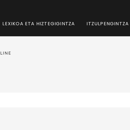
LEXIKOA ETA HIZTEGIGINTZA
ITZULPENGINTZA
LINE