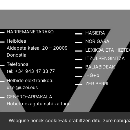
HARREMANETARAKO
HASIERA
Helbidea
NOR GARA
Aldapeta kalea, 20 – 20009
LEXIKOA ETA HIZTE
Donostia
ITZULPENGINTZA
Telefonoa
BALIABIDEAK
tel: +34 943 47 33 77
I+G+b
Helbide elektronikoa:
ZER BERRI
uzei@uzei.eus
GENERO-ARRAKALA
Hobeto ezagutu nahi zaitugu
Webgune honek cookie-ak erabiltzen ditu, zure nabigazi
Lege-oharra
Pribatutasun-politika
Cookie-politik