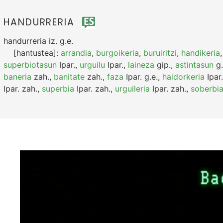
HANDURRERIA
handurreria
iz.
g.e.
[hantustea]:
arrandia
,
burgoikeria
,
buruiritzi
,
handikeria
superbiotasun
Ipar.
,
urguilu
Ipar.
,
laineza
gip.
,
astintasun
g.
baneria
zah.
,
banitate
zah.
,
faza
Ipar.
g.e.
,
haidorkeria
Ipar.
Ipar.
zah.
,
superbia
Ipar.
zah.
,
urguileria
Ipar.
zah.
,
soberbi