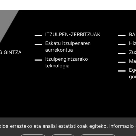
ITZULPEN-ZERBITZUAK
BA
Eskatu itzulpenaren
Hi
aurrekontua
GIGINTZA
Zu
Itzulpengintzarako
Ma
teknologia
Eg
go
oa errazteko eta analisi estatistikoak egiteko. Informazi
a