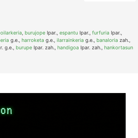
,
oilarkeria
,
burujope
Ipar.
,
espantu
Ipar.
,
furfuria
Ipar.
,
eria
g.e.
,
harroketa
g.e.
,
ilarrainkeria
g.e.
,
banaloria
zah.
,
r.
g.e.
,
burupe
Ipar.
zah.
,
handigoa
Ipar.
zah.
,
hankortasun