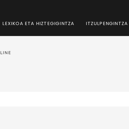
LEXIKOA ETA HIZTEGIGINTZA
ITZULPENGINTZA
LINE