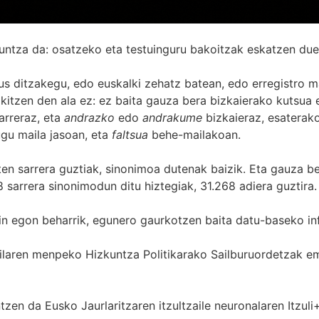
untza da: osatzeko eta testuinguru bakoitzak eskatzen due
s ditzakegu, edo euskalki zehatz batean, edo erregistro ma
itzen den ala ez: ez baita gauza bera bizkaierako kutsua e
arreraz, eta
andrazko
edo
andrakume
bizkaieraz, esaterako
gu maila jasoan, eta
faltsua
behe-mailakoan.
zten sarrera guztiak, sinonimoa dutenak baizik. Eta gauza b
 sarrera sinonimodun ditu hiztegiak, 31.268 adiera guztira.
in egon beharrik, egunero gaurkotzen baita datu-baseko in
 Sailaren menpeko Hizkuntza Politikarako Sailburuordetza
zen da Eusko Jaurlaritzaren itzultzaile neuronalaren
Itzuli