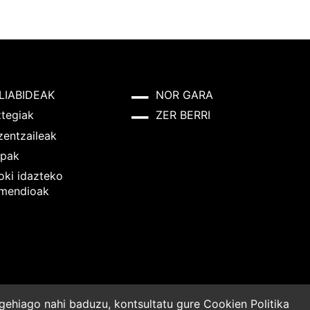
LIABIDEAK
NOR GARA
ztegiak
ZER BERRI
zentzaileak
pak
oki idazteko
mendioak
o gehiago nahi baduzu, kontsultatu gure
Cookien Politika