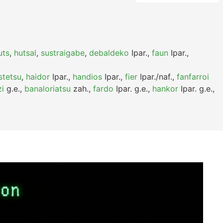
uts
,
hutsal
,
sustraigabe
,
debaldeko
Ipar.
,
faun
Ipar.
,
stetsu
,
haidor
Ipar.
,
handios
Ipar.
,
fier
Ipar./naf.
,
fanfarroi
i
g.e.
,
banaloriatsu
zah.
,
fardo
Ipar.
g.e.
,
hankor
Ipar.
g.e.
,