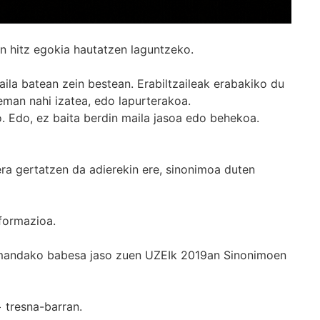
n hitz egokia hautatzen laguntzeko.
ila batean zein bestean. Erabiltzaileak erabakiko du
man nahi izatea, edo lapurterakoa.
. Edo, ez baita berdin maila jasoa edo behekoa.
era gertatzen da adierekin ere, sinonimoa duten
formazioa.
k emandako babesa jaso zuen UZEIk 2019an Sinonimoen
+
tresna-barran.