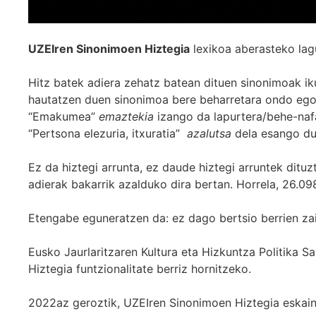
UZEIren Sinonimoen Hiztegia
lexikoa aberasteko lag
Hitz batek adiera zehatz batean dituen sinonimoak iku
hautatzen duen sinonimoa bere beharretara ondo egok
“Emakumea”
emaztekia
izango da lapurtera/behe-naf
“Pertsona elezuria, itxuratia”
azalutsa
dela esango du
Ez da hiztegi arrunta, ez daude hiztegi arruntek ditu
adierak bakarrik azalduko dira bertan. Horrela, 26.098
Etengabe eguneratzen da: ez dago bertsio berrien za
Eusko Jaurlaritzaren Kultura eta Hizkuntza Politika
Hiztegia funtzionalitate berriz hornitzeko.
2022az geroztik, UZEIren Sinonimoen Hiztegia eskaint