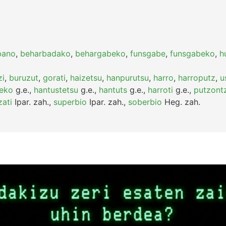
bano
,
beharbadako
,
behargabeko
,
funsgabe
,
funsgabeko
,
h
zi
,
buruzut
,
gorati
,
haizetsu
,
hanpurutsu
,
harro
,
harroputz
,
u
teko
g.e.
,
hantustetsu
g.e.
,
hantuts
g.e.
,
harroti
g.e.
,
putzontz
zati
Ipar.
zah.
,
superbio
Ipar.
zah.
,
soberbio
Heg.
zah.