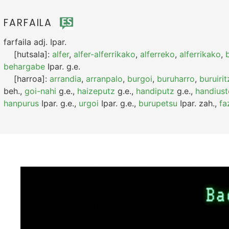
FARFAILA
farfaila
adj.
Ipar.
[hutsala]:
alfer
,
alfer-alferrikako
,
alferreko
,
alferrikako
,
behargabe
Ipar.
g.e.
[harroa]:
arrandia
,
arranpalo
,
burgoi
,
buruharro
,
buruirit
beh.
,
goi-nahi
g.e.
,
haizeputz
g.e.
,
handiputz
g.e.
,
handius
hanpurus
Ipar.
g.e.
,
urgoi
Ipar.
g.e.
,
burupetsu
Ipar.
zah.
,
fa