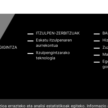
ITZULPEN-ZERBITZUAK
BA
Eskatu itzulpenaren
Hi
aurrekontua
GIGINTZA
Zu
Itzulpengintzarako
Ma
teknologia
Eg
go
oa errazteko eta analisi estatistikoak egiteko. Informazi