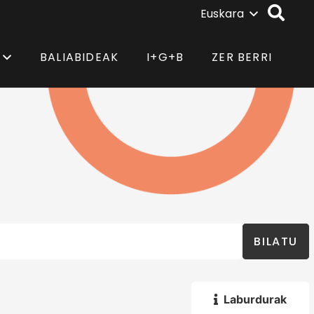
Euskara
BALIABIDEAK
I+G+B
ZER BERRI
BILATU
Laburdurak