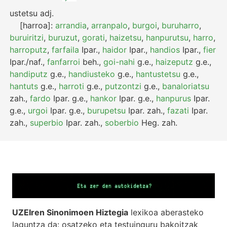
ustetsu
adj.
[harroa]:
arrandia
,
arranpalo
,
burgoi
,
buruharro
,
buruiritzi
,
buruzut
,
gorati
,
haizetsu
,
hanpurutsu
,
harro
,
harroputz
,
farfaila
Ipar.
,
haidor
Ipar.
,
handios
Ipar.
,
fier
Ipar./naf.
,
fanfarroi
beh.
,
goi-nahi
g.e.
,
haizeputz
g.e.
,
handiputz
g.e.
,
handiusteko
g.e.
,
hantustetsu
g.e.
,
hantuts
g.e.
,
harroti
g.e.
,
putzontzi
g.e.
,
banaloriatsu
zah.
,
fardo
Ipar.
g.e.
,
hankor
Ipar.
g.e.
,
hanpurus
Ipar.
g.e.
,
urgoi
Ipar.
g.e.
,
burupetsu
Ipar.
zah.
,
fazati
Ipar.
zah.
,
superbio
Ipar.
zah.
,
soberbio
Heg.
zah.
UZEIren Sinonimoen Hiztegia
lexikoa aberasteko
laguntza da: osatzeko eta testuinguru bakoitzak