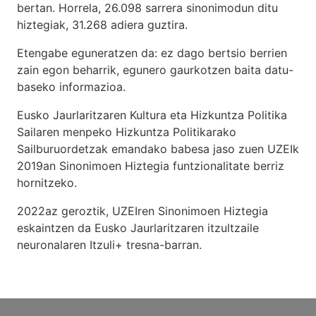
bertan. Horrela, 26.098 sarrera sinonimodun ditu
hiztegiak, 31.268 adiera guztira.
Etengabe eguneratzen da: ez dago bertsio berrien
zain egon beharrik, egunero gaurkotzen baita datu-
baseko informazioa.
Eusko Jaurlaritzaren Kultura eta Hizkuntza Politika
Sailaren menpeko Hizkuntza Politikarako
Sailburuordetzak emandako babesa jaso zuen UZEIk
2019an Sinonimoen Hiztegia funtzionalitate berriz
hornitzeko.
2022az geroztik, UZEIren Sinonimoen Hiztegia
eskaintzen da Eusko Jaurlaritzaren itzultzaile
neuronalaren
Itzuli+
tresna-barran.