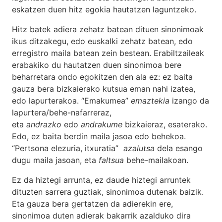
eskatzen duen hitz egokia hautatzen laguntzeko.
Hitz batek adiera zehatz batean dituen sinonimoak
ikus ditzakegu, edo euskalki zehatz batean, edo
erregistro maila batean zein bestean. Erabiltzaileak
erabakiko du hautatzen duen sinonimoa bere
beharretara ondo egokitzen den ala ez: ez baita
gauza bera bizkaierako kutsua eman nahi izatea,
edo lapurterakoa. “Emakumea”
emaztekia
izango da
lapurtera/behe-nafarreraz,
eta
andrazko
edo
andrakume
bizkaieraz, esaterako.
Edo, ez baita berdin maila jasoa edo behekoa.
“Pertsona elezuria, itxuratia”
azalutsa
dela esango
dugu maila jasoan, eta
faltsua
behe-mailakoan.
Ez da hiztegi arrunta, ez daude hiztegi arruntek
dituzten sarrera guztiak, sinonimoa dutenak baizik.
Eta gauza bera gertatzen da adierekin ere,
sinonimoa duten adierak bakarrik azalduko dira