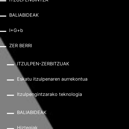
BALIABIDEAK
I+G+b
ZER BERRI
ITZULPEN-ZERBITZUAK
Eskatu itzulpenaren aurrekontua
Itzulpengintzarako teknologia
BALIABIDEAK
Hiztegiak