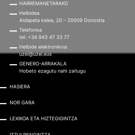
HARREMANETARAKO
Helbidea
Aldapeta kalea, 20 – 20009 Donostia
Telefonoa
tel: +34 943 47 33 77
Helbide elektronikoa:
uzei@uzei.eus
GENERO-ARRAKALA
Hobeto ezagutu nahi zaitugu
HASIERA
NOR GARA
LEXIKOA ETA HIZTEGIGINTZA
ITZULPENGINTZA