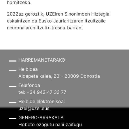
hornitzeko.
2022az geroztik, UZEIren Sinonimoen Hiztegia
eskaintzen da Eusko Jaurlaritzaren itzultzaile
neuronalaren
Itzuli+
tresna-barran.
HARREMANETARAKO
Helbidea
Aldapeta kalea, 20 – 20009 Donostia
Telefonoa
tel: +34 943 47 33 77
Helbide elektronikoa:
uzei@uzei.eus
GENERO-ARRAKALA
Hobeto ezagutu nahi zaitugu