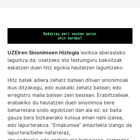
UZEIren Sinonimoen Hiztegia
lexikoa aberasteko
laguntza da: osatzeko eta testuinguru bakoitzak
eskatzen duen hitz egokia hautatzen laguntzeko.
Hitz batek adiera zehatz batean dituen sinonimoak
ikus ditzakegu, edo euskalki zehatz batean, edo
erregistro maila batean zein bestean. Erabiltzaileak
erabakiko du hautatzen duen sinonimoa bere
beharretara ondo egokitzen den ala ez: ez baita
gauza bera bizkaierako kutsua eman nahi izatea,
edo lapurterakoa. “Emakumea”
emaztekia
izango da
lapurtera/behe-nafarreraz,
eta
andrazko
edo
andrakume
bizkaieraz, esaterako.