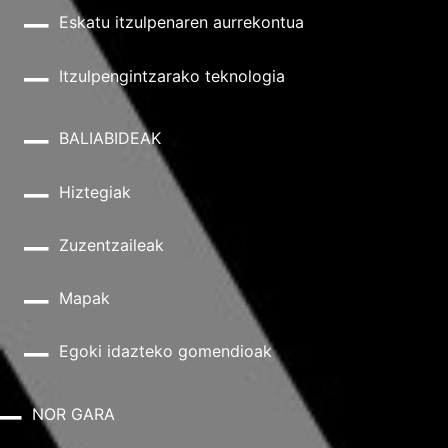
Eskatu itzulpenaren aurrekontua
Itzulpengintzarako teknologia
BALIABIDEAK
Hiztegiak
Zuzentzaileak
Mapak
Egoki idazteko gomendioak
NOR GARA