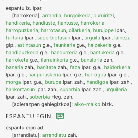
espantu
iz.
Ipar.
[harrokeria]:
arrandia
,
burgoikeria
,
buruiritzi
,
handikeria
,
handiuste
,
hantuste
,
harrokeria
,
harropuzkeria
,
harrotasun
,
oilarkeria
,
burujope
Ipar.
,
furfuria
Ipar.
,
superbiotasun
Ipar.
,
urguilu
Ipar.
,
laineza
gip.
,
astintasun
g.e.
,
faunkeria
g.e.
,
haizekeria
g.e.
,
handipuzkeria
g.e.
,
handurreria
g.e.
,
hantukeria
g.e.
,
harroketa
g.e.
,
ilarrainkeria
g.e.
,
banaloria
zah.
,
baneria
zah.
,
banitate
zah.
,
faza
Ipar.
g.e.
,
haidorkeria
Ipar.
g.e.
,
hanpuruskeria
Ipar.
g.e.
,
harrogoa
Ipar.
g.e.
,
morga
Ipar.
g.e.
,
burupe
Ipar.
zah.
,
handigoa
Ipar.
zah.
,
hankortasun
Ipar.
zah.
,
superbia
Ipar.
zah.
,
urguileria
Ipar.
zah.
,
soberbia
Heg.
zah.
[adierazpen gehiegizkoa]:
aiko-maiko
bizk.
ESPANTU EGIN
espantu egin
ad.
[arrandiatu]:
arrandiatu
zah.