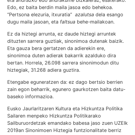
Edo, ez baita berdin maila jasoa edo behekoa.
“Pertsona elezuria, itxuratia”
azalutsa
dela esango
dugu maila jasoan, eta
faltsua
behe-mailakoan.
Ez da hiztegi arrunta, ez daude hiztegi arruntek
dituzten sarrera guztiak, sinonimoa dutenak baizik.
Eta gauza bera gertatzen da adierekin ere,
sinonimoa duten adierak bakarrik azalduko dira
bertan. Horrela, 26.098 sarrera sinonimodun ditu
hiztegiak, 31.268 adiera guztira.
Etengabe eguneratzen da: ez dago bertsio berrien
zain egon beharrik, egunero gaurkotzen baita datu-
baseko informazioa.
Eusko Jaurlaritzaren Kultura eta Hizkuntza Politika
Sailaren menpeko Hizkuntza Politikarako
Sailburuordetzak emandako babesa jaso zuen UZEIk
2019an Sinonimoen Hiztegia funtzionalitate berriz