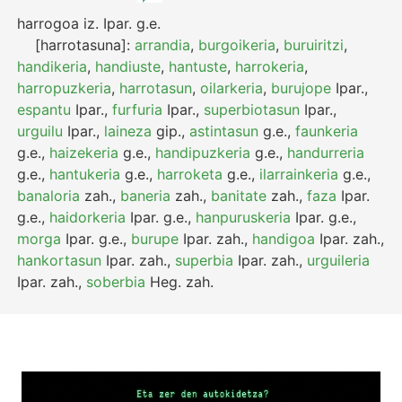
harrogoa
iz.
Ipar.
g.e.
[harrotasuna]:
arrandia
,
burgoikeria
,
buruiritzi
,
handikeria
,
handiuste
,
hantuste
,
harrokeria
,
harropuzkeria
,
harrotasun
,
oilarkeria
,
burujope
Ipar.
,
espantu
Ipar.
,
furfuria
Ipar.
,
superbiotasun
Ipar.
,
urguilu
Ipar.
,
laineza
gip.
,
astintasun
g.e.
,
faunkeria
g.e.
,
haizekeria
g.e.
,
handipuzkeria
g.e.
,
handurreria
g.e.
,
hantukeria
g.e.
,
harroketa
g.e.
,
ilarrainkeria
g.e.
,
banaloria
zah.
,
baneria
zah.
,
banitate
zah.
,
faza
Ipar.
g.e.
,
haidorkeria
Ipar.
g.e.
,
hanpuruskeria
Ipar.
g.e.
,
morga
Ipar.
g.e.
,
burupe
Ipar.
zah.
,
handigoa
Ipar.
zah.
,
hankortasun
Ipar.
zah.
,
superbia
Ipar.
zah.
,
urguileria
Ipar.
zah.
,
soberbia
Heg.
zah.