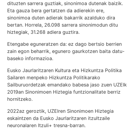
dituzten sarrera guztiak, sinonimoa dutenak baizik.
Eta gauza bera gertatzen da adierekin ere,
sinonimoa duten adierak bakarrik azalduko dira
bertan. Horrela, 26.098 sarrera sinonimodun ditu
hiztegiak, 31.268 adiera guztira.
Etengabe eguneratzen da: ez dago bertsio berrien
zain egon beharrik, egunero gaurkotzen baita datu-
baseko informazioa.
Eusko Jaurlaritzaren Kultura eta Hizkuntza Politika
Sailaren menpeko Hizkuntza Politikarako
Sailburuordetzak emandako babesa jaso zuen UZEIk
2019an Sinonimoen Hiztegia funtzionalitate berriz
hornitzeko.
2022az geroztik, UZEIren Sinonimoen Hiztegia
eskaintzen da Eusko Jaurlaritzaren itzultzaile
neuronalaren
Itzuli+
tresna-barran.