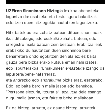
UZEIren Sinonimoen Hiztegia
lexikoa aberasteko
laguntza da: osatzeko eta testuinguru bakoitzak
eskatzen duen hitz egokia hautatzen laguntzeko.
Hitz batek adiera zehatz batean dituen sinonimoak
ikus ditzakegu, edo euskalki zehatz batean, edo
erregistro maila batean zein bestean. Erabiltzaileak
erabakiko du hautatzen duen sinonimoa bere
beharretara ondo egokitzen den ala ez: ez baita
gauza bera bizkaierako kutsua eman nahi izatea,
edo lapurterakoa. “Emakumea”
emaztekia
izango da
lapurtera/behe-nafarreraz,
eta
andrazko
edo
andrakume
bizkaieraz, esaterako.
Edo, ez baita berdin maila jasoa edo behekoa.
“Pertsona elezuria, itxuratia”
azalutsa
dela esango
dugu maila jasoan, eta
faltsua
behe-mailakoan.
Ez da hiztegi arrunta, ez daude hiztegi arruntek