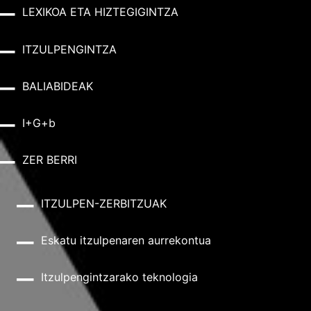
LEXIKOA ETA HIZTEGIGINTZA
ITZULPENGINTZA
BALIABIDEAK
I+G+b
ZER BERRI
ITZULPEN-ZERBITZUAK
Eskatu itzulpenaren aurrekontua
Itzulpengintzarako teknologia