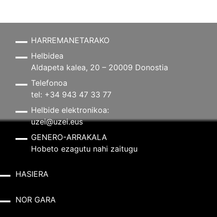
HARREMANETARAKO
Helbidea
Aldapeta kalea, 20 – 20009 Donostia
Telefonoa
tel: +34 943 47 33 77
Helbide elektronikoa:
uzei@uzei.eus
GENERO-ARRAKALA
Hobeto ezagutu nahi zaitugu
HASIERA
NOR GARA