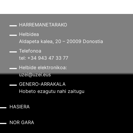
HARREMANETARAKO
Helbidea
Aldapeta kalea, 20 – 20009 Donostia
Telefonoa
tel: +34 943 47 33 77
Helbide elektronikoa:
uzei@uzei.eus
GENERO-ARRAKALA
Hobeto ezagutu nahi zaitugu
HASIERA
NOR GARA