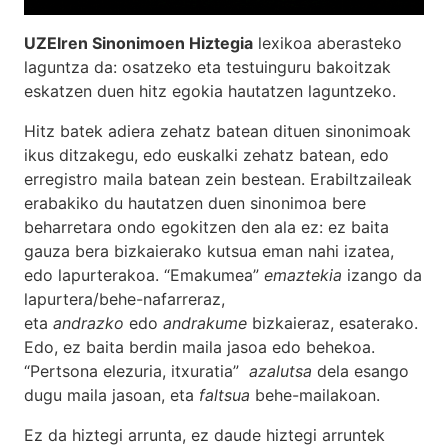
UZEIren Sinonimoen Hiztegia
lexikoa aberasteko
laguntza da: osatzeko eta testuinguru bakoitzak
eskatzen duen hitz egokia hautatzen laguntzeko.
Hitz batek adiera zehatz batean dituen sinonimoak
ikus ditzakegu, edo euskalki zehatz batean, edo
erregistro maila batean zein bestean. Erabiltzaileak
erabakiko du hautatzen duen sinonimoa bere
beharretara ondo egokitzen den ala ez: ez baita
gauza bera bizkaierako kutsua eman nahi izatea,
edo lapurterakoa. “Emakumea”
emaztekia
izango da
lapurtera/behe-nafarreraz,
eta
andrazko
edo
andrakume
bizkaieraz, esaterako.
Edo, ez baita berdin maila jasoa edo behekoa.
“Pertsona elezuria, itxuratia”
azalutsa
dela esango
dugu maila jasoan, eta
faltsua
behe-mailakoan.
Ez da hiztegi arrunta, ez daude hiztegi arruntek