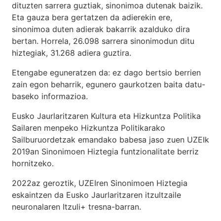
dituzten sarrera guztiak, sinonimoa dutenak baizik.
Eta gauza bera gertatzen da adierekin ere,
sinonimoa duten adierak bakarrik azalduko dira
bertan. Horrela, 26.098 sarrera sinonimodun ditu
hiztegiak, 31.268 adiera guztira.
Etengabe eguneratzen da: ez dago bertsio berrien
zain egon beharrik, egunero gaurkotzen baita datu-
baseko informazioa.
Eusko Jaurlaritzaren Kultura eta Hizkuntza Politika
Sailaren menpeko Hizkuntza Politikarako
Sailburuordetzak emandako babesa jaso zuen UZEIk
2019an Sinonimoen Hiztegia funtzionalitate berriz
hornitzeko.
2022az geroztik, UZEIren Sinonimoen Hiztegia
eskaintzen da Eusko Jaurlaritzaren itzultzaile
neuronalaren
Itzuli+
tresna-barran.