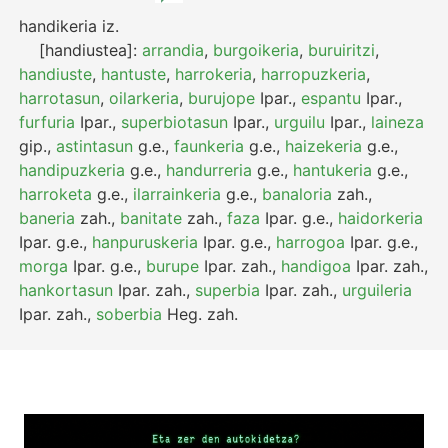
handikeria
iz.
[handiustea]:
arrandia
,
burgoikeria
,
buruiritzi
,
handiuste
,
hantuste
,
harrokeria
,
harropuzkeria
,
harrotasun
,
oilarkeria
,
burujope
Ipar.
,
espantu
Ipar.
,
furfuria
Ipar.
,
superbiotasun
Ipar.
,
urguilu
Ipar.
,
laineza
gip.
,
astintasun
g.e.
,
faunkeria
g.e.
,
haizekeria
g.e.
,
handipuzkeria
g.e.
,
handurreria
g.e.
,
hantukeria
g.e.
,
harroketa
g.e.
,
ilarrainkeria
g.e.
,
banaloria
zah.
,
baneria
zah.
,
banitate
zah.
,
faza
Ipar.
g.e.
,
haidorkeria
Ipar.
g.e.
,
hanpuruskeria
Ipar.
g.e.
,
harrogoa
Ipar.
g.e.
,
morga
Ipar.
g.e.
,
burupe
Ipar.
zah.
,
handigoa
Ipar.
zah.
,
hankortasun
Ipar.
zah.
,
superbia
Ipar.
zah.
,
urguileria
Ipar.
zah.
,
soberbia
Heg.
zah.