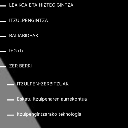
LEXIKOA ETA HIZTEGIGINTZA
ITZULPENGINTZA
BALIABIDEAK
I+G+b
ZER BERRI
ITZULPEN-ZERBITZUAK
Eskatu itzulpenaren aurrekontua
Itzulpengintzarako teknologia