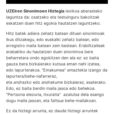
UZEIren Sinonimoen Hiztegia
lexikoa aberasteko
laguntza da: osatzeko eta testuinguru bakoitzak
eskatzen duen hitz egokia hautatzen laguntzeko.
Hitz batek adiera zehatz batean dituen sinonimoak
ikus ditzakegu, edo euskalki zehatz batean, edo
erregistro maila batean zein bestean. Erabiltzaileak
erabakiko du hautatzen duen sinonimoa bere
beharretara ondo egokitzen den ala ez: ez baita
gauza bera bizkaierako kutsua eman nahi izatea,
edo lapurterakoa. “Emakumea”
emaztekia
izango da
lapurtera/behe-nafarreraz,
eta
andrazko
edo
andrakume
bizkaieraz, esaterako.
Edo, ez baita berdin maila jasoa edo behekoa.
“Pertsona elezuria, itxuratia”
azalutsa
dela esango
dugu maila jasoan, eta
faltsua
behe-mailakoan.
Ez da hiztegi arrunta, ez daude hiztegi arruntek