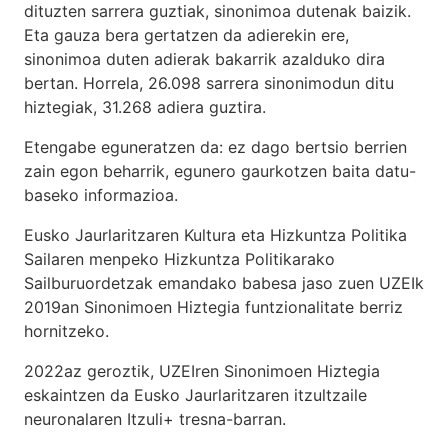
dituzten sarrera guztiak, sinonimoa dutenak baizik.
Eta gauza bera gertatzen da adierekin ere,
sinonimoa duten adierak bakarrik azalduko dira
bertan. Horrela, 26.098 sarrera sinonimodun ditu
hiztegiak, 31.268 adiera guztira.
Etengabe eguneratzen da: ez dago bertsio berrien
zain egon beharrik, egunero gaurkotzen baita datu-
baseko informazioa.
Eusko Jaurlaritzaren Kultura eta Hizkuntza Politika
Sailaren menpeko Hizkuntza Politikarako
Sailburuordetzak emandako babesa jaso zuen UZEIk
2019an Sinonimoen Hiztegia funtzionalitate berriz
hornitzeko.
2022az geroztik, UZEIren Sinonimoen Hiztegia
eskaintzen da Eusko Jaurlaritzaren itzultzaile
neuronalaren
Itzuli+
tresna-barran.