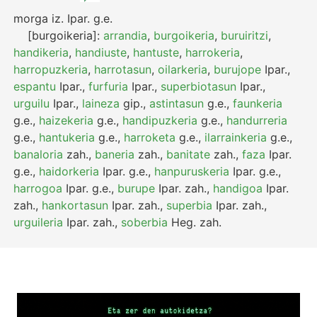
morga
iz.
Ipar.
g.e.
[burgoikeria]:
arrandia
,
burgoikeria
,
buruiritzi
,
handikeria
,
handiuste
,
hantuste
,
harrokeria
,
harropuzkeria
,
harrotasun
,
oilarkeria
,
burujope
Ipar.
,
espantu
Ipar.
,
furfuria
Ipar.
,
superbiotasun
Ipar.
,
urguilu
Ipar.
,
laineza
gip.
,
astintasun
g.e.
,
faunkeria
g.e.
,
haizekeria
g.e.
,
handipuzkeria
g.e.
,
handurreria
g.e.
,
hantukeria
g.e.
,
harroketa
g.e.
,
ilarrainkeria
g.e.
,
banaloria
zah.
,
baneria
zah.
,
banitate
zah.
,
faza
Ipar.
g.e.
,
haidorkeria
Ipar.
g.e.
,
hanpuruskeria
Ipar.
g.e.
,
harrogoa
Ipar.
g.e.
,
burupe
Ipar.
zah.
,
handigoa
Ipar.
zah.
,
hankortasun
Ipar.
zah.
,
superbia
Ipar.
zah.
,
urguileria
Ipar.
zah.
,
soberbia
Heg.
zah.