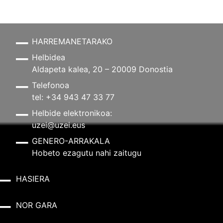
HARREMANETARAKO
Helbidea
Aldapeta kalea, 20 – 20009 Donostia
Telefonoa
tel: +34 943 47 33 77
Helbide elektronikoa:
uzei@uzei.eus
GENERO-ARRAKALA
Hobeto ezagutu nahi zaitugu
HASIERA
NOR GARA