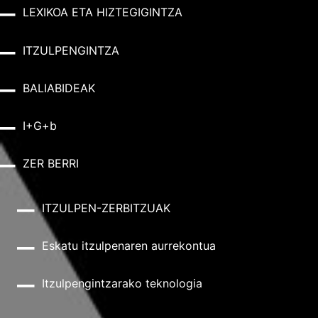
LEXIKOA ETA HIZTEGIGINTZA
ITZULPENGINTZA
BALIABIDEAK
I+G+b
ZER BERRI
ITZULPEN-ZERBITZUAK
Eskatu itzulpenaren aurrekontua
Itzulpengintzarako teknologia