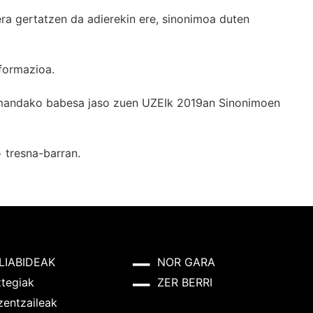
era gertatzen da adierekin ere, sinonimoa duten
formazioa.
k emandako babesa jaso zuen UZEIk 2019an Sinonimoen
+
tresna-barran.
LIABIDEAK
NOR GARA
ztegiak
ZER BERRI
zentzaileak