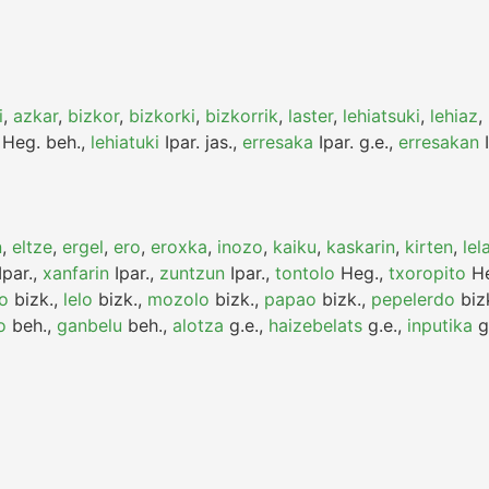
i
,
azkar
,
bizkor
,
bizkorki
,
bizkorrik
,
laster
,
lehiatsuki
,
lehiaz
,
Heg.
beh.
,
lehiatuki
Ipar.
jas.
,
erresaka
Ipar.
g.e.
,
erresakan
I
n
,
eltze
,
ergel
,
ero
,
eroxka
,
inozo
,
kaiku
,
kaskarin
,
kirten
,
lel
Ipar.
,
xanfarin
Ipar.
,
zuntzun
Ipar.
,
tontolo
Heg.
,
txoropito
He
ko
bizk.
,
lelo
bizk.
,
mozolo
bizk.
,
papao
bizk.
,
pepelerdo
biz
o
beh.
,
ganbelu
beh.
,
alotza
g.e.
,
haizebelats
g.e.
,
inputika
g