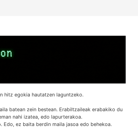
n hitz egokia hautatzen laguntzeko.
ila batean zein bestean. Erabiltzaileak erabakiko du
man nahi izatea, edo lapurterakoa.
. Edo, ez baita berdin maila jasoa edo behekoa.