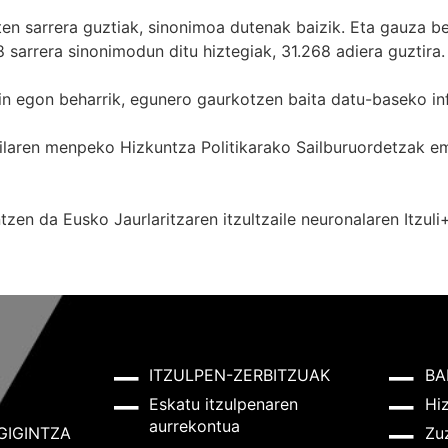
zten sarrera guztiak, sinonimoa dutenak baizik. Eta gauza b
 sarrera sinonimodun ditu hiztegiak, 31.268 adiera guztira.
in egon beharrik, egunero gaurkotzen baita datu-baseko in
 Sailaren menpeko Hizkuntza Politikarako Sailburuordetza
zen da Eusko Jaurlaritzaren itzultzaile neuronalaren
Itzuli
ITZULPEN-ZERBITZUAK
BA
Eskatu itzulpenaren
Hi
aurrekontua
GIGINTZA
Zu