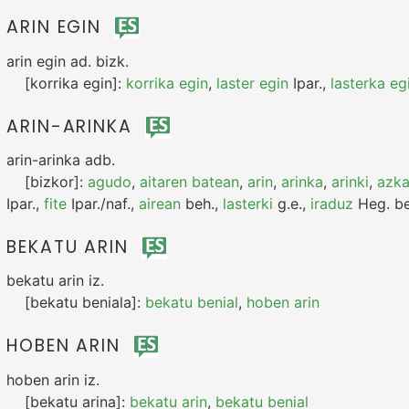
ARIN EGIN
arin egin
ad.
bizk.
[korrika egin]:
korrika egin
,
laster egin
Ipar.
,
lasterka eg
ARIN-ARINKA
arin-arinka
adb.
[bizkor]:
agudo
,
aitaren batean
,
arin
,
arinka
,
arinki
,
azka
Ipar.
,
fite
Ipar./naf.
,
airean
beh.
,
lasterki
g.e.
,
iraduz
Heg.
be
BEKATU ARIN
bekatu arin
iz.
[bekatu beniala]:
bekatu benial
,
hoben arin
HOBEN ARIN
hoben arin
iz.
[bekatu arina]:
bekatu arin
,
bekatu benial