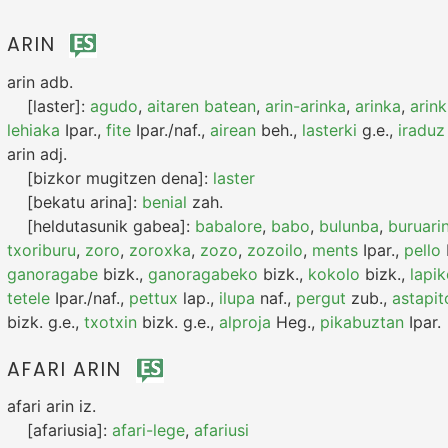
ARIN
arin
adb.
[laster]:
agudo
,
aitaren batean
,
arin-arinka
,
arinka
,
arink
lehiaka
Ipar.
,
fite
Ipar./naf.
,
airean
beh.
,
lasterki
g.e.
,
iraduz
arin
adj.
[bizkor mugitzen dena]:
laster
[bekatu arina]:
benial
zah.
[heldutasunik gabea]:
babalore
,
babo
,
bulunba
,
buruari
txoriburu
,
zoro
,
zoroxka
,
zozo
,
zozoilo
,
ments
Ipar.
,
pello
ganoragabe
bizk.
,
ganoragabeko
bizk.
,
kokolo
bizk.
,
lapi
tetele
Ipar./naf.
,
pettux
lap.
,
ilupa
naf.
,
pergut
zub.
,
astapit
bizk.
g.e.
,
txotxin
bizk.
g.e.
,
alproja
Heg.
,
pikabuztan
Ipar.
AFARI ARIN
afari arin
iz.
[afariusia]:
afari-lege
,
afariusi