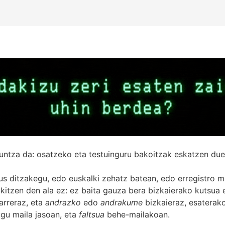
untza da: osatzeko eta testuinguru bakoitzak eskatzen due
s ditzakegu, edo euskalki zehatz batean, edo erregistro ma
itzen den ala ez: ez baita gauza bera bizkaierako kutsua e
arreraz, eta
andrazko
edo
andrakume
bizkaieraz, esaterako
gu maila jasoan, eta
faltsua
behe-mailakoan.