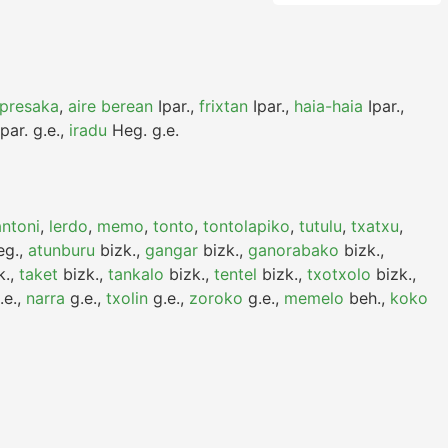
presaka
,
aire berean
Ipar.
,
frixtan
Ipar.
,
haia-haia
Ipar.
,
par.
g.e.
,
iradu
Heg.
g.e.
antoni
,
lerdo
,
memo
,
tonto
,
tontolapiko
,
tutulu
,
txatxu
,
g.
,
atunburu
bizk.
,
gangar
bizk.
,
ganorabako
bizk.
,
k.
,
taket
bizk.
,
tankalo
bizk.
,
tentel
bizk.
,
txotxolo
bizk.
,
.e.
,
narra
g.e.
,
txolin
g.e.
,
zoroko
g.e.
,
memelo
beh.
,
koko