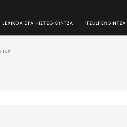
LEXIKOA ETA HIZTEGIGINTZA
ITZULPENGINTZA
LINE