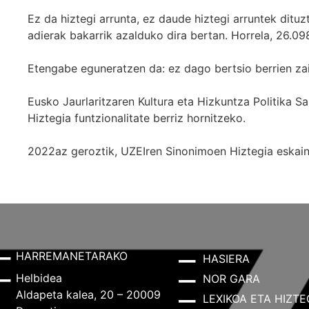
Ez da hiztegi arrunta, ez daude hiztegi arruntek ditu
adierak bakarrik azalduko dira bertan. Horrela, 26.098
Etengabe eguneratzen da: ez dago bertsio berrien za
Eusko Jaurlaritzaren Kultura eta Hizkuntza Politika
Hiztegia funtzionalitate berriz hornitzeko.
2022az geroztik, UZEIren Sinonimoen Hiztegia eskaint
HARREMANETARAKO
HASIERA
Helbidea
NOR GARA
Aldapeta kalea, 20 – 20009
LEXIKOA ETA HIZTE