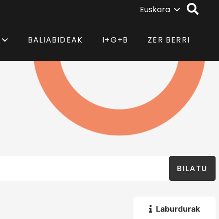
Euskara
BALIABIDEAK
I+G+B
ZER BERRI
BILATU
Laburdurak