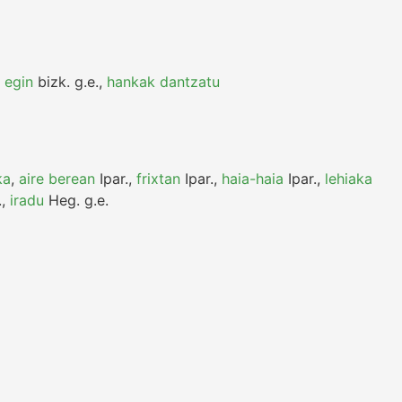
 egin
bizk.
g.e.
,
hankak dantzatu
ka
,
aire berean
Ipar.
,
frixtan
Ipar.
,
haia-haia
Ipar.
,
lehiaka
.
,
iradu
Heg.
g.e.