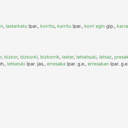
in
,
lasterkatu
Ipar.
,
korritu
,
kurritu
Ipar.
,
korri egin
gip.
,
karra
r
,
bizkor
,
bizkorki
,
bizkorrik
,
laster
,
lehiatsuki
,
lehiaz
,
presa
h.
,
lehiatuki
Ipar.
jas.
,
erresaka
Ipar.
g.e.
,
erresakan
Ipar.
g.e