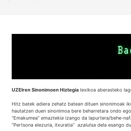
UZEIren Sinonimoen Hiztegia
lexikoa aberasteko lag
Hitz batek adiera zehatz batean dituen sinonimoak iku
hautatzen duen sinonimoa bere beharretara ondo egok
“Emakumea”
emaztekia
izango da lapurtera/behe-naf
“Pertsona elezuria, itxuratia”
azalutsa
dela esango du