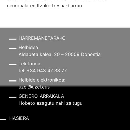
neuronalaren
Itzuli+
tresna-barran.
HARREMANETARAKO
Helbidea
Aldapeta kalea, 20 – 20009 Donostia
Telefonoa
tel: +34 943 47 33 77
Helbide elektronikoa:
uzei@uzei.eus
GENERO-ARRAKALA
Hobeto ezagutu nahi zaitugu
HASIERA