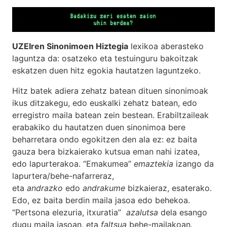
UZEIren Sinonimoen Hiztegia
lexikoa aberasteko
laguntza da: osatzeko eta testuinguru bakoitzak
eskatzen duen hitz egokia hautatzen laguntzeko.
Hitz batek adiera zehatz batean dituen sinonimoak
ikus ditzakegu, edo euskalki zehatz batean, edo
erregistro maila batean zein bestean. Erabiltzaileak
erabakiko du hautatzen duen sinonimoa bere
beharretara ondo egokitzen den ala ez: ez baita
gauza bera bizkaierako kutsua eman nahi izatea,
edo lapurterakoa. “Emakumea”
emaztekia
izango da
lapurtera/behe-nafarreraz,
eta
andrazko
edo
andrakume
bizkaieraz, esaterako.
Edo, ez baita berdin maila jasoa edo behekoa.
“Pertsona elezuria, itxuratia”
azalutsa
dela esango
dugu maila jasoan, eta
faltsua
behe-mailakoan.