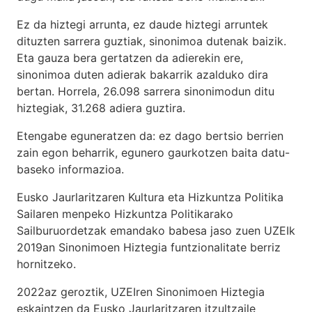
Ez da hiztegi arrunta, ez daude hiztegi arruntek
dituzten sarrera guztiak, sinonimoa dutenak baizik.
Eta gauza bera gertatzen da adierekin ere,
sinonimoa duten adierak bakarrik azalduko dira
bertan. Horrela, 26.098 sarrera sinonimodun ditu
hiztegiak, 31.268 adiera guztira.
Etengabe eguneratzen da: ez dago bertsio berrien
zain egon beharrik, egunero gaurkotzen baita datu-
baseko informazioa.
Eusko Jaurlaritzaren Kultura eta Hizkuntza Politika
Sailaren menpeko Hizkuntza Politikarako
Sailburuordetzak emandako babesa jaso zuen UZEIk
2019an Sinonimoen Hiztegia funtzionalitate berriz
hornitzeko.
2022az geroztik, UZEIren Sinonimoen Hiztegia
eskaintzen da Eusko Jaurlaritzaren itzultzaile