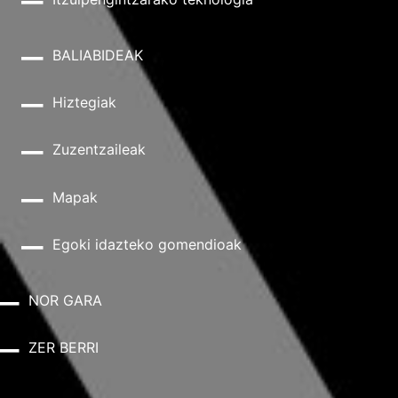
BALIABIDEAK
Hiztegiak
Zuzentzaileak
Mapak
Egoki idazteko gomendioak
NOR GARA
ZER BERRI