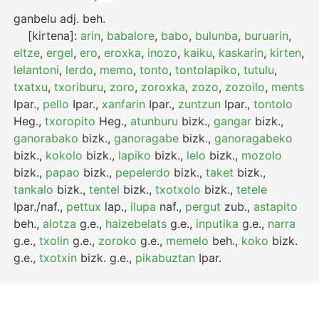
ganbelu
adj.
beh.
[kirtena]:
arin
,
babalore
,
babo
,
bulunba
,
buruarin
,
eltze
,
ergel
,
ero
,
eroxka
,
inozo
,
kaiku
,
kaskarin
,
kirten
,
lelantoni
,
lerdo
,
memo
,
tonto
,
tontolapiko
,
tutulu
,
txatxu
,
txoriburu
,
zoro
,
zoroxka
,
zozo
,
zozoilo
,
ments
Ipar.
,
pello
Ipar.
,
xanfarin
Ipar.
,
zuntzun
Ipar.
,
tontolo
Heg.
,
txoropito
Heg.
,
atunburu
bizk.
,
gangar
bizk.
,
ganorabako
bizk.
,
ganoragabe
bizk.
,
ganoragabeko
bizk.
,
kokolo
bizk.
,
lapiko
bizk.
,
lelo
bizk.
,
mozolo
bizk.
,
papao
bizk.
,
pepelerdo
bizk.
,
taket
bizk.
,
tankalo
bizk.
,
tentel
bizk.
,
txotxolo
bizk.
,
tetele
Ipar./naf.
,
pettux
lap.
,
ilupa
naf.
,
pergut
zub.
,
astapito
beh.
,
alotza
g.e.
,
haizebelats
g.e.
,
inputika
g.e.
,
narra
g.e.
,
txolin
g.e.
,
zoroko
g.e.
,
memelo
beh.
,
koko
bizk.
g.e.
,
txotxin
bizk.
g.e.
,
pikabuztan
Ipar.