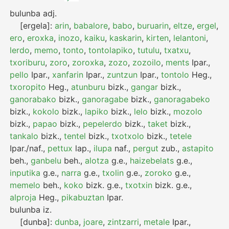
bulunba
adj.
[ergela]:
arin
,
babalore
,
babo
,
buruarin
,
eltze
,
ergel
,
ero
,
eroxka
,
inozo
,
kaiku
,
kaskarin
,
kirten
,
lelantoni
,
lerdo
,
memo
,
tonto
,
tontolapiko
,
tutulu
,
txatxu
,
txoriburu
,
zoro
,
zoroxka
,
zozo
,
zozoilo
,
ments
Ipar.
,
pello
Ipar.
,
xanfarin
Ipar.
,
zuntzun
Ipar.
,
tontolo
Heg.
,
txoropito
Heg.
,
atunburu
bizk.
,
gangar
bizk.
,
ganorabako
bizk.
,
ganoragabe
bizk.
,
ganoragabeko
bizk.
,
kokolo
bizk.
,
lapiko
bizk.
,
lelo
bizk.
,
mozolo
bizk.
,
papao
bizk.
,
pepelerdo
bizk.
,
taket
bizk.
,
tankalo
bizk.
,
tentel
bizk.
,
txotxolo
bizk.
,
tetele
Ipar./naf.
,
pettux
lap.
,
ilupa
naf.
,
pergut
zub.
,
astapito
beh.
,
ganbelu
beh.
,
alotza
g.e.
,
haizebelats
g.e.
,
inputika
g.e.
,
narra
g.e.
,
txolin
g.e.
,
zoroko
g.e.
,
memelo
beh.
,
koko
bizk.
g.e.
,
txotxin
bizk.
g.e.
,
alproja
Heg.
,
pikabuztan
Ipar.
bulunba
iz.
[dunba]:
dunba
,
joare
,
zintzarri
,
metale
Ipar.
,