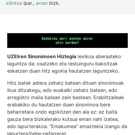
xilintxa
Ipar.
,
arran
bizk.
UZEIren Sinonimoen Hiztegia
lexikoa aberasteko
laguntza da: osatzeko eta testuinguru bakoitzak
eskatzen duen hitz egokia hautatzen laguntzeko.
Hitz batek adiera zehatz batean dituen sinonimoak
ikus ditzakegu, edo euskalki zehatz batean, edo
erregistro maila batean zein bestean. Erabiltzaileak
erabakiko du hautatzen duen sinonimoa bere
beharretara ondo egokitzen den ala ez: ez baita
gauza bera bizkaierako kutsua eman nahi izatea,
edo lapurterakoa. “Emakumea”
emaztekia
izango da
lapurtera/behe-nafarreraz,