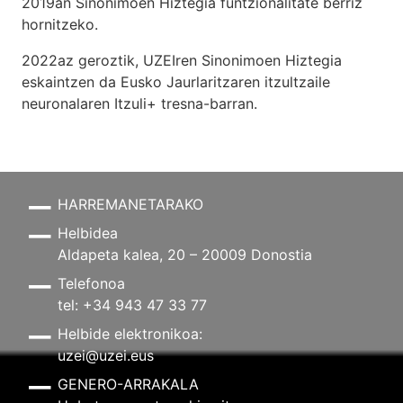
2019an Sinonimoen Hiztegia funtzionalitate berriz
hornitzeko.
2022az geroztik, UZEIren Sinonimoen Hiztegia
eskaintzen da Eusko Jaurlaritzaren itzultzaile
neuronalaren
Itzuli+
tresna-barran.
HARREMANETARAKO
Helbidea
Aldapeta kalea, 20 – 20009 Donostia
Telefonoa
tel: +34 943 47 33 77
Helbide elektronikoa:
uzei@uzei.eus
GENERO-ARRAKALA