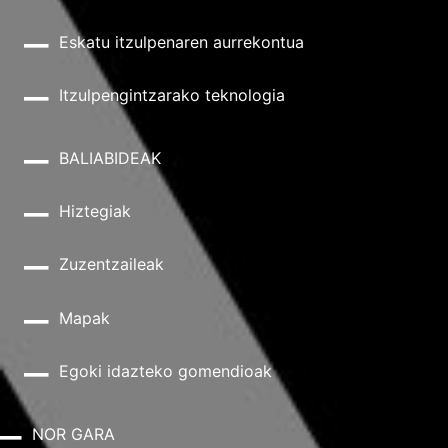
Eskatu itzulpenaren aurrekontua
Itzulpengintzarako teknologia
BALIABIDEAK
Hiztegiak
Zuzentzaileak
Mapak
Egoki idazteko gomendioak
NOR GARA