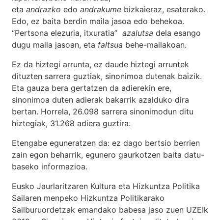
eta
andrazko
edo
andrakume
bizkaieraz, esaterako.
Edo, ez baita berdin maila jasoa edo behekoa.
“Pertsona elezuria, itxuratia”
azalutsa
dela esango
dugu maila jasoan, eta
faltsua
behe-mailakoan.
Ez da hiztegi arrunta, ez daude hiztegi arruntek
dituzten sarrera guztiak, sinonimoa dutenak baizik.
Eta gauza bera gertatzen da adierekin ere,
sinonimoa duten adierak bakarrik azalduko dira
bertan. Horrela, 26.098 sarrera sinonimodun ditu
hiztegiak, 31.268 adiera guztira.
Etengabe eguneratzen da: ez dago bertsio berrien
zain egon beharrik, egunero gaurkotzen baita datu-
baseko informazioa.
Eusko Jaurlaritzaren Kultura eta Hizkuntza Politika
Sailaren menpeko Hizkuntza Politikarako
Sailburuordetzak emandako babesa jaso zuen UZEIk