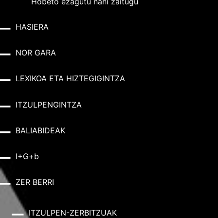
Hobeto ezagutu nahi zaitugu
HASIERA
NOR GARA
LEXIKOA ETA HIZTEGIGINTZA
ITZULPENGINTZA
BALIABIDEAK
I+G+b
ZER BERRI
ITZULPEN-ZERBITZUAK