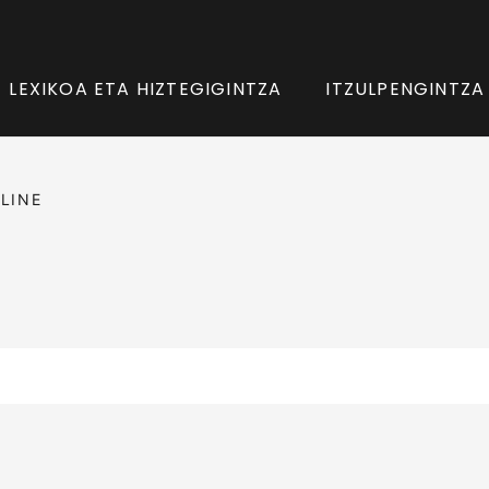
LEXIKOA ETA HIZTEGIGINTZA
ITZULPENGINTZA
LINE