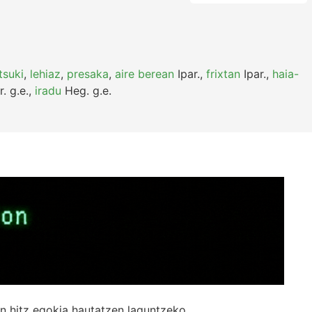
tsuki
,
lehiaz
,
presaka
,
aire berean
Ipar.
,
frixtan
Ipar.
,
haia-
r.
g.e.
,
iradu
Heg.
g.e.
n hitz egokia hautatzen laguntzeko.