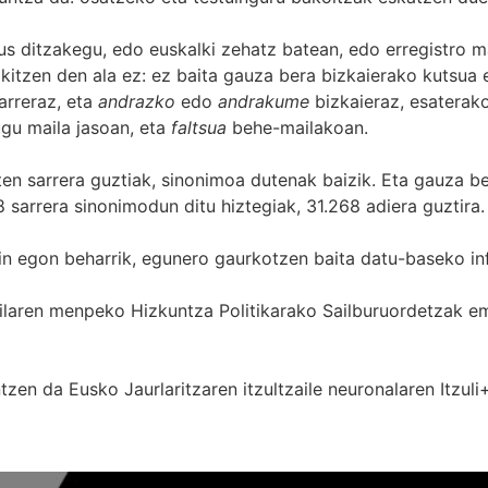
s ditzakegu, edo euskalki zehatz batean, edo erregistro ma
itzen den ala ez: ez baita gauza bera bizkaierako kutsua e
arreraz, eta
andrazko
edo
andrakume
bizkaieraz, esaterako
gu maila jasoan, eta
faltsua
behe-mailakoan.
zten sarrera guztiak, sinonimoa dutenak baizik. Eta gauza b
 sarrera sinonimodun ditu hiztegiak, 31.268 adiera guztira.
in egon beharrik, egunero gaurkotzen baita datu-baseko in
 Sailaren menpeko Hizkuntza Politikarako Sailburuordetza
zen da Eusko Jaurlaritzaren itzultzaile neuronalaren
Itzuli