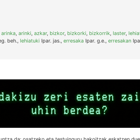
,
arinka
,
arinki
,
azkar
,
bizkor
,
bizkorki
,
bizkorrik
,
laster
,
lehia
g.
beh.
,
lehiatuki
Ipar.
jas.
,
erresaka
Ipar.
g.e.
,
erresakan
Ipa
untza da: osatzeko eta testuinguru bakoitzak eskatzen due