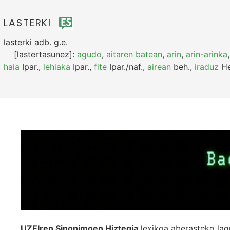
LASTERKI
lasterki
adb.
g.e.
[lastertasunez]:
agudo
,
aitaren batean
,
arin
,
arin-arinka
haia
Ipar.
,
lehiaka
Ipar.
,
fite
Ipar./naf.
,
airean
beh.
,
iraduz
He
UZEIren Sinonimoen Hiztegia
lexikoa aberasteko lag