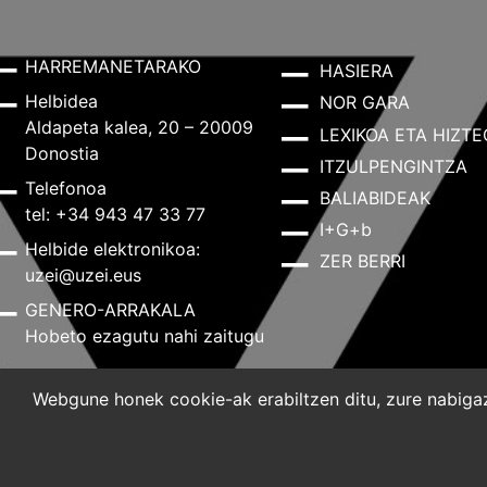
HARREMANETARAKO
HASIERA
Helbidea
NOR GARA
Aldapeta kalea, 20 – 20009
LEXIKOA ETA HIZTE
Donostia
ITZULPENGINTZA
Telefonoa
BALIABIDEAK
tel: +34 943 47 33 77
I+G+b
Helbide elektronikoa:
ZER BERRI
uzei@uzei.eus
GENERO-ARRAKALA
Hobeto ezagutu nahi zaitugu
Webgune honek cookie-ak erabiltzen ditu, zure nabigazi
Lege-oharra
Pribatutasun-politika
Cookie-politik