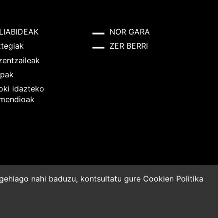
LIABIDEAK
NOR GARA
ztegiak
ZER BERRI
zentzaileak
pak
oki idazteko
mendioak
o gehiago nahi baduzu, kontsultatu gure
Cookien Politika