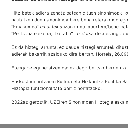
Hitz batek adiera zehatz batean dituen sinonimoak iku
hautatzen duen sinonimoa bere beharretara ondo egok
“Emakumea”
emaztekia
izango da lapurtera/behe-naf
“Pertsona elezuria, itxuratia”
azalutsa
dela esango du
Ez da hiztegi arrunta, ez daude hiztegi arruntek ditu
adierak bakarrik azalduko dira bertan. Horrela, 26.098
Etengabe eguneratzen da: ez dago bertsio berrien za
Eusko Jaurlaritzaren Kultura eta Hizkuntza Politika
Hiztegia funtzionalitate berriz hornitzeko.
2022az geroztik, UZEIren Sinonimoen Hiztegia eskaint