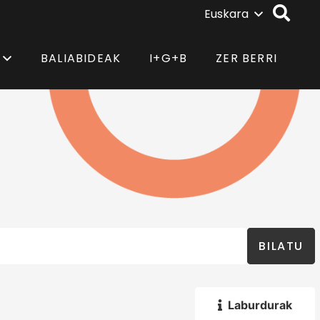
Euskara
BALIABIDEAK
I+G+B
ZER BERRI
BILATU
Laburdurak