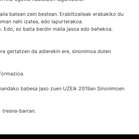
ila batean zein bestean. Erabiltzaileak erabakiko du
man nahi izatea, edo lapurterakoa.
. Edo, ez baita berdin maila jasoa edo behekoa.
era gertatzen da adierekin ere, sinonimoa duten
formazioa.
k emandako babesa jaso zuen UZEIk 2019an Sinonimoen
+
tresna-barran.