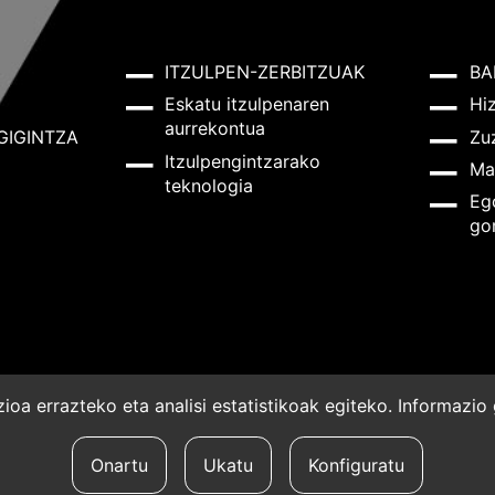
ITZULPEN-ZERBITZUAK
BA
Eskatu itzulpenaren
Hi
aurrekontua
GIGINTZA
Zu
Itzulpengintzarako
Ma
teknologia
Eg
go
oa errazteko eta analisi estatistikoak egiteko. Informazi
a
Onartu
Ukatu
Konfiguratu