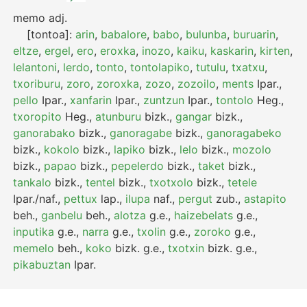
memo
adj.
[tontoa]:
arin
,
babalore
,
babo
,
bulunba
,
buruarin
,
eltze
,
ergel
,
ero
,
eroxka
,
inozo
,
kaiku
,
kaskarin
,
kirten
,
lelantoni
,
lerdo
,
tonto
,
tontolapiko
,
tutulu
,
txatxu
,
txoriburu
,
zoro
,
zoroxka
,
zozo
,
zozoilo
,
ments
Ipar.
,
pello
Ipar.
,
xanfarin
Ipar.
,
zuntzun
Ipar.
,
tontolo
Heg.
,
txoropito
Heg.
,
atunburu
bizk.
,
gangar
bizk.
,
ganorabako
bizk.
,
ganoragabe
bizk.
,
ganoragabeko
bizk.
,
kokolo
bizk.
,
lapiko
bizk.
,
lelo
bizk.
,
mozolo
bizk.
,
papao
bizk.
,
pepelerdo
bizk.
,
taket
bizk.
,
tankalo
bizk.
,
tentel
bizk.
,
txotxolo
bizk.
,
tetele
Ipar./naf.
,
pettux
lap.
,
ilupa
naf.
,
pergut
zub.
,
astapito
beh.
,
ganbelu
beh.
,
alotza
g.e.
,
haizebelats
g.e.
,
inputika
g.e.
,
narra
g.e.
,
txolin
g.e.
,
zoroko
g.e.
,
memelo
beh.
,
koko
bizk.
g.e.
,
txotxin
bizk.
g.e.
,
pikabuztan
Ipar.