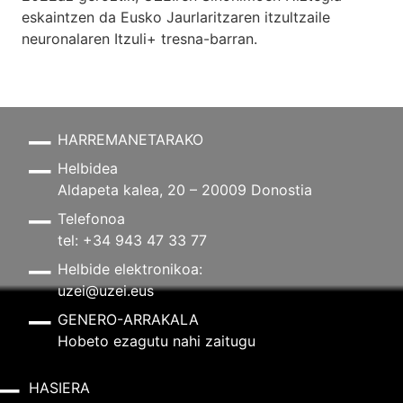
eskaintzen da Eusko Jaurlaritzaren itzultzaile
neuronalaren
Itzuli+
tresna-barran.
HARREMANETARAKO
Helbidea
Aldapeta kalea, 20 – 20009 Donostia
Telefonoa
tel: +34 943 47 33 77
Helbide elektronikoa:
uzei@uzei.eus
GENERO-ARRAKALA
Hobeto ezagutu nahi zaitugu
HASIERA