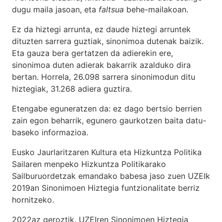
dugu maila jasoan, eta
faltsua
behe-mailakoan.
Ez da hiztegi arrunta, ez daude hiztegi arruntek
dituzten sarrera guztiak, sinonimoa dutenak baizik.
Eta gauza bera gertatzen da adierekin ere,
sinonimoa duten adierak bakarrik azalduko dira
bertan. Horrela, 26.098 sarrera sinonimodun ditu
hiztegiak, 31.268 adiera guztira.
Etengabe eguneratzen da: ez dago bertsio berrien
zain egon beharrik, egunero gaurkotzen baita datu-
baseko informazioa.
Eusko Jaurlaritzaren Kultura eta Hizkuntza Politika
Sailaren menpeko Hizkuntza Politikarako
Sailburuordetzak emandako babesa jaso zuen UZEIk
2019an Sinonimoen Hiztegia funtzionalitate berriz
hornitzeko.
2022az geroztik, UZEIren Sinonimoen Hiztegia