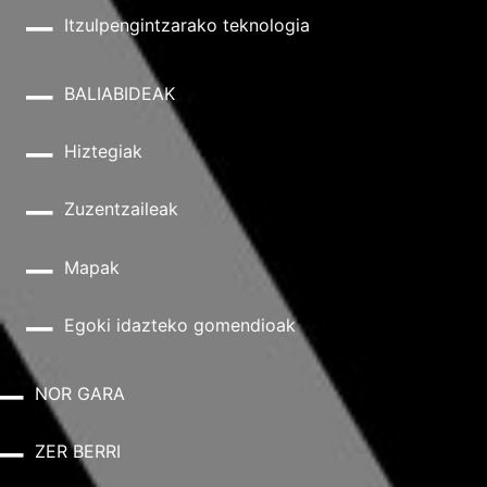
Itzulpengintzarako teknologia
BALIABIDEAK
Hiztegiak
Zuzentzaileak
Mapak
Egoki idazteko gomendioak
NOR GARA
ZER BERRI