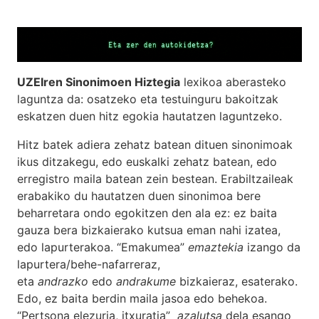
UZEIren Sinonimoen Hiztegia
lexikoa aberasteko
laguntza da: osatzeko eta testuinguru bakoitzak
eskatzen duen hitz egokia hautatzen laguntzeko.
Hitz batek adiera zehatz batean dituen sinonimoak
ikus ditzakegu, edo euskalki zehatz batean, edo
erregistro maila batean zein bestean. Erabiltzaileak
erabakiko du hautatzen duen sinonimoa bere
beharretara ondo egokitzen den ala ez: ez baita
gauza bera bizkaierako kutsua eman nahi izatea,
edo lapurterakoa. “Emakumea”
emaztekia
izango da
lapurtera/behe-nafarreraz,
eta
andrazko
edo
andrakume
bizkaieraz, esaterako.
Edo, ez baita berdin maila jasoa edo behekoa.
“Pertsona elezuria, itxuratia”
azalutsa
dela esango