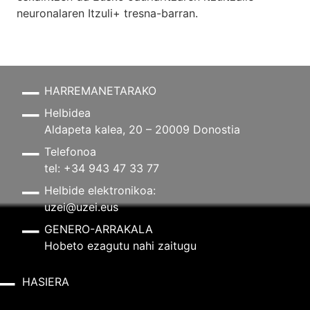
neuronalaren
Itzuli+
tresna-barran.
HARREMANETARAKO
Helbidea
Aldapeta kalea, 20 – 20009 Donostia
Telefonoa
tel: +34 943 47 33 77
Helbide elektronikoa:
uzei@uzei.eus
GENERO-ARRAKALA
Hobeto ezagutu nahi zaitugu
HASIERA