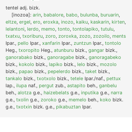
tentel
adj.
bizk.
[inozoa]:
arin
,
babalore
,
babo
,
bulunba
,
buruarin
,
eltze
,
ergel
,
ero
,
eroxka
,
inozo
,
kaiku
,
kaskarin
,
kirten
,
lelantoni
,
lerdo
,
memo
,
tonto
,
tontolapiko
,
tutulu
,
txatxu
,
txoriburu
,
zoro
,
zoroxka
,
zozo
,
zozoilo
,
ments
Ipar.
,
pello
Ipar.
,
xanfarin
Ipar.
,
zuntzun
Ipar.
,
tontolo
Heg.
,
txoropito
Heg.
,
atunburu
bizk.
,
gangar
bizk.
,
ganorabako
bizk.
,
ganoragabe
bizk.
,
ganoragabeko
bizk.
,
kokolo
bizk.
,
lapiko
bizk.
,
lelo
bizk.
,
mozolo
bizk.
,
papao
bizk.
,
pepelerdo
bizk.
,
taket
bizk.
,
tankalo
bizk.
,
txotxolo
bizk.
,
tetele
Ipar./naf.
,
pettux
lap.
,
ilupa
naf.
,
pergut
zub.
,
astapito
beh.
,
ganbelu
beh.
,
alotza
g.e.
,
haizebelats
g.e.
,
inputika
g.e.
,
narra
g.e.
,
txolin
g.e.
,
zoroko
g.e.
,
memelo
beh.
,
koko
bizk.
g.e.
,
txotxin
bizk.
g.e.
,
pikabuztan
Ipar.