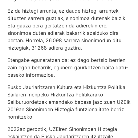
Ez da hiztegi arrunta, ez daude hiztegi arruntek
dituzten sarrera guztiak, sinonimoa dutenak baizik.
Eta gauza bera gertatzen da adierekin ere,
sinonimoa duten adierak bakarrik azalduko dira
bertan. Horrela, 26.098 sarrera sinonimodun ditu
hiztegiak, 31.268 adiera guztira.
Etengabe eguneratzen da: ez dago bertsio berrien
zain egon beharrik, egunero gaurkotzen baita datu-
baseko informazioa.
Eusko Jaurlaritzaren Kultura eta Hizkuntza Politika
Sailaren menpeko Hizkuntza Politikarako
Sailburuordetzak emandako babesa jaso zuen UZEIk
2019an Sinonimoen Hiztegia funtzionalitate berriz
hornitzeko.
2022az geroztik, UZEIren Sinonimoen Hiztegia
eskaintzen da Eusko Jaurlaritzaren itzultzaile