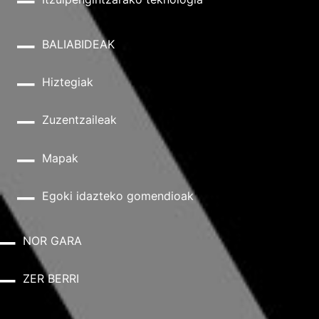
BALIABIDEAK
Hiztegiak
Zuzentzaileak
Mapak
Egoki idazteko gomendioak
NOR GARA
ZER BERRI