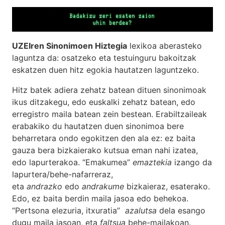
UZEIren Sinonimoen Hiztegia
lexikoa aberasteko
laguntza da: osatzeko eta testuinguru bakoitzak
eskatzen duen hitz egokia hautatzen laguntzeko.
Hitz batek adiera zehatz batean dituen sinonimoak
ikus ditzakegu, edo euskalki zehatz batean, edo
erregistro maila batean zein bestean. Erabiltzaileak
erabakiko du hautatzen duen sinonimoa bere
beharretara ondo egokitzen den ala ez: ez baita
gauza bera bizkaierako kutsua eman nahi izatea,
edo lapurterakoa. “Emakumea”
emaztekia
izango da
lapurtera/behe-nafarreraz,
eta
andrazko
edo
andrakume
bizkaieraz, esaterako.
Edo, ez baita berdin maila jasoa edo behekoa.
“Pertsona elezuria, itxuratia”
azalutsa
dela esango
dugu maila jasoan, eta
faltsua
behe-mailakoan.