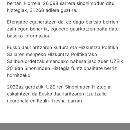
bertan. Horrela, 26.098 sarrera sinonimodun ditu
hiztegiak, 31.268 adiera guztira.
Etengabe eguneratzen da: ez dago bertsio berrien
zain egon beharrik, egunero gaurkotzen baita datu-
baseko informazioa.
Eusko Jaurlaritzaren Kultura eta Hizkuntza Politika
Sailaren menpeko Hizkuntza Politikarako
Sailburuordetzak emandako babesa jaso zuen UZEIk
2019an Sinonimoen Hiztegia funtzionalitate berriz
hornitzeko.
2022az geroztik, UZEIren Sinonimoen Hiztegia
eskaintzen da Eusko Jaurlaritzaren itzultzaile
neuronalaren
Itzuli+
tresna-barran.