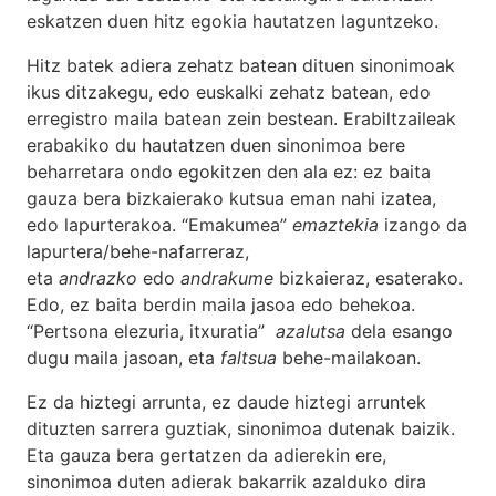
eskatzen duen hitz egokia hautatzen laguntzeko.
Hitz batek adiera zehatz batean dituen sinonimoak
ikus ditzakegu, edo euskalki zehatz batean, edo
erregistro maila batean zein bestean. Erabiltzaileak
erabakiko du hautatzen duen sinonimoa bere
beharretara ondo egokitzen den ala ez: ez baita
gauza bera bizkaierako kutsua eman nahi izatea,
edo lapurterakoa. “Emakumea”
emaztekia
izango da
lapurtera/behe-nafarreraz,
eta
andrazko
edo
andrakume
bizkaieraz, esaterako.
Edo, ez baita berdin maila jasoa edo behekoa.
“Pertsona elezuria, itxuratia”
azalutsa
dela esango
dugu maila jasoan, eta
faltsua
behe-mailakoan.
Ez da hiztegi arrunta, ez daude hiztegi arruntek
dituzten sarrera guztiak, sinonimoa dutenak baizik.
Eta gauza bera gertatzen da adierekin ere,
sinonimoa duten adierak bakarrik azalduko dira