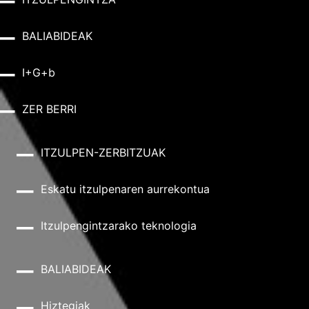
BALIABIDEAK
I+G+b
ZER BERRI
ITZULPEN-ZERBITZUAK
Eskatu itzulpenaren aurrekontua
Itzulpengintzarako teknologia
BALIABIDEAK
Hiztegiak