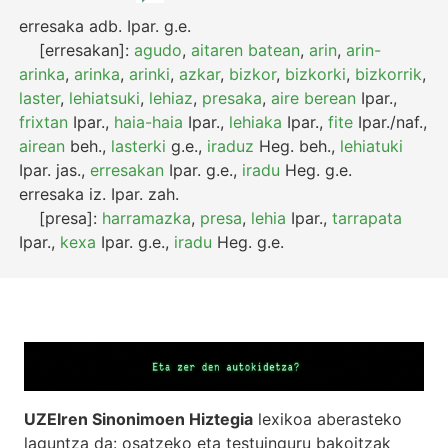
erresaka
adb.
Ipar.
g.e.
[erresakan]:
agudo
,
aitaren batean
,
arin
,
arin-
arinka
,
arinka
,
arinki
,
azkar
,
bizkor
,
bizkorki
,
bizkorrik
,
laster
,
lehiatsuki
,
lehiaz
,
presaka
,
aire berean
Ipar.
,
frixtan
Ipar.
,
haia-haia
Ipar.
,
lehiaka
Ipar.
,
fite
Ipar./naf.
,
airean
beh.
,
lasterki
g.e.
,
iraduz
Heg.
beh.
,
lehiatuki
Ipar.
jas.
,
erresakan
Ipar.
g.e.
,
iradu
Heg.
g.e.
erresaka
iz.
Ipar.
zah.
[presa]:
harramazka
,
presa
,
lehia
Ipar.
,
tarrapata
Ipar.
,
kexa
Ipar.
g.e.
,
iradu
Heg.
g.e.
UZEIren Sinonimoen Hiztegia
lexikoa aberasteko
laguntza da: osatzeko eta testuinguru bakoitzak