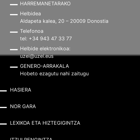
HARREMANETARAKO
Helbidea
Aldapeta kalea, 20 – 20009 Donostia
Telefonoa
tel: +34 943 47 33 77
Helbide elektronikoa:
uzei@uzei.eus
GENERO-ARRAKALA
Hobeto ezagutu nahi zaitugu
HASIERA
NOR GARA
LEXIKOA ETA HIZTEGIGINTZA
ITZULPENGINTZA