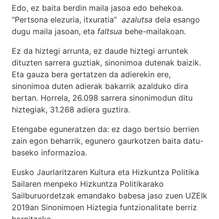
Edo, ez baita berdin maila jasoa edo behekoa.
“Pertsona elezuria, itxuratia”
azalutsa
dela esango
dugu maila jasoan, eta
faltsua
behe-mailakoan.
Ez da hiztegi arrunta, ez daude hiztegi arruntek
dituzten sarrera guztiak, sinonimoa dutenak baizik.
Eta gauza bera gertatzen da adierekin ere,
sinonimoa duten adierak bakarrik azalduko dira
bertan. Horrela, 26.098 sarrera sinonimodun ditu
hiztegiak, 31.268 adiera guztira.
Etengabe eguneratzen da: ez dago bertsio berrien
zain egon beharrik, egunero gaurkotzen baita datu-
baseko informazioa.
Eusko Jaurlaritzaren Kultura eta Hizkuntza Politika
Sailaren menpeko Hizkuntza Politikarako
Sailburuordetzak emandako babesa jaso zuen UZEIk
2019an Sinonimoen Hiztegia funtzionalitate berriz