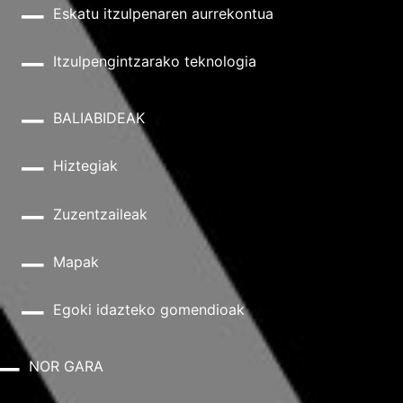
Eskatu itzulpenaren aurrekontua
Itzulpengintzarako teknologia
BALIABIDEAK
Hiztegiak
Zuzentzaileak
Mapak
Egoki idazteko gomendioak
NOR GARA