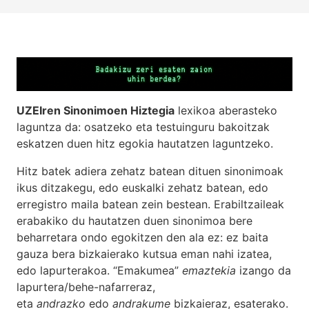
UZEIren Sinonimoen Hiztegia
lexikoa aberasteko
laguntza da: osatzeko eta testuinguru bakoitzak
eskatzen duen hitz egokia hautatzen laguntzeko.
Hitz batek adiera zehatz batean dituen sinonimoak
ikus ditzakegu, edo euskalki zehatz batean, edo
erregistro maila batean zein bestean. Erabiltzaileak
erabakiko du hautatzen duen sinonimoa bere
beharretara ondo egokitzen den ala ez: ez baita
gauza bera bizkaierako kutsua eman nahi izatea,
edo lapurterakoa. “Emakumea”
emaztekia
izango da
lapurtera/behe-nafarreraz,
eta
andrazko
edo
andrakume
bizkaieraz, esaterako.