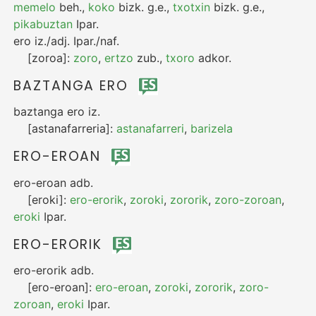
memelo
beh.
,
koko
bizk.
g.e.
,
txotxin
bizk.
g.e.
,
pikabuztan
Ipar.
ero
iz./adj.
Ipar./naf.
[zoroa]:
zoro
,
ertzo
zub.
,
txoro
adkor.
BAZTANGA ERO
baztanga ero
iz.
[astanafarreria]:
astanafarreri
,
barizela
ERO-EROAN
ero-eroan
adb.
[eroki]:
ero-erorik
,
zoroki
,
zororik
,
zoro-zoroan
,
eroki
Ipar.
ERO-ERORIK
ero-erorik
adb.
[ero-eroan]:
ero-eroan
,
zoroki
,
zororik
,
zoro-
zoroan
,
eroki
Ipar.