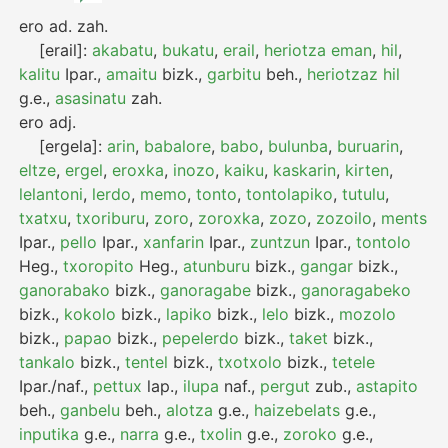
ero
ad.
zah.
[erail]:
akabatu
,
bukatu
,
erail
,
heriotza eman
,
hil
,
kalitu
Ipar.
,
amaitu
bizk.
,
garbitu
beh.
,
heriotzaz hil
g.e.
,
asasinatu
zah.
ero
adj.
[ergela]:
arin
,
babalore
,
babo
,
bulunba
,
buruarin
,
eltze
,
ergel
,
eroxka
,
inozo
,
kaiku
,
kaskarin
,
kirten
,
lelantoni
,
lerdo
,
memo
,
tonto
,
tontolapiko
,
tutulu
,
txatxu
,
txoriburu
,
zoro
,
zoroxka
,
zozo
,
zozoilo
,
ments
Ipar.
,
pello
Ipar.
,
xanfarin
Ipar.
,
zuntzun
Ipar.
,
tontolo
Heg.
,
txoropito
Heg.
,
atunburu
bizk.
,
gangar
bizk.
,
ganorabako
bizk.
,
ganoragabe
bizk.
,
ganoragabeko
bizk.
,
kokolo
bizk.
,
lapiko
bizk.
,
lelo
bizk.
,
mozolo
bizk.
,
papao
bizk.
,
pepelerdo
bizk.
,
taket
bizk.
,
tankalo
bizk.
,
tentel
bizk.
,
txotxolo
bizk.
,
tetele
Ipar./naf.
,
pettux
lap.
,
ilupa
naf.
,
pergut
zub.
,
astapito
beh.
,
ganbelu
beh.
,
alotza
g.e.
,
haizebelats
g.e.
,
inputika
g.e.
,
narra
g.e.
,
txolin
g.e.
,
zoroko
g.e.
,