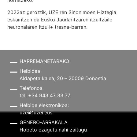
hornitzeko.
2022az geroztik, UZEIren Sinonimoen Hiztegia
eskaintzen da Eusko Jaurlaritzaren itzultzaile
neuronalaren
Itzuli+
tresna-barran.
HARREMANETARAKO
Helbidea
Aldapeta kalea, 20 – 20009 Donostia
Telefonoa
tel: +34 943 47 33 77
Helbide elektronikoa:
uzei@uzei.eus
GENERO-ARRAKALA
Hobeto ezagutu nahi zaitugu