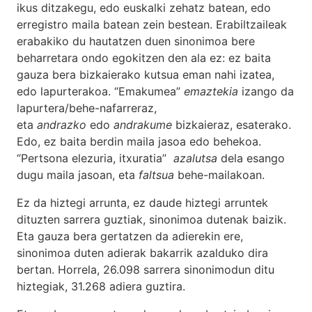
ikus ditzakegu, edo euskalki zehatz batean, edo
erregistro maila batean zein bestean. Erabiltzaileak
erabakiko du hautatzen duen sinonimoa bere
beharretara ondo egokitzen den ala ez: ez baita
gauza bera bizkaierako kutsua eman nahi izatea,
edo lapurterakoa. “Emakumea”
emaztekia
izango da
lapurtera/behe-nafarreraz,
eta
andrazko
edo
andrakume
bizkaieraz, esaterako.
Edo, ez baita berdin maila jasoa edo behekoa.
“Pertsona elezuria, itxuratia”
azalutsa
dela esango
dugu maila jasoan, eta
faltsua
behe-mailakoan.
Ez da hiztegi arrunta, ez daude hiztegi arruntek
dituzten sarrera guztiak, sinonimoa dutenak baizik.
Eta gauza bera gertatzen da adierekin ere,
sinonimoa duten adierak bakarrik azalduko dira
bertan. Horrela, 26.098 sarrera sinonimodun ditu
hiztegiak, 31.268 adiera guztira.