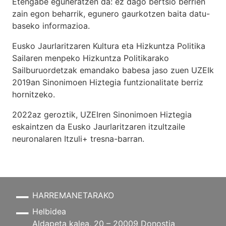
Etengabe eguneratzen da: ez dago bertsio berrien
zain egon beharrik, egunero gaurkotzen baita datu-
baseko informazioa.
Eusko Jaurlaritzaren Kultura eta Hizkuntza Politika
Sailaren menpeko Hizkuntza Politikarako
Sailburuordetzak emandako babesa jaso zuen UZEIk
2019an Sinonimoen Hiztegia funtzionalitate berriz
hornitzeko.
2022az geroztik, UZEIren Sinonimoen Hiztegia
eskaintzen da Eusko Jaurlaritzaren itzultzaile
neuronalaren
Itzuli+
tresna-barran.
HARREMANETARAKO
Helbidea
Aldapeta kalea, 20 – 20009 Donostia