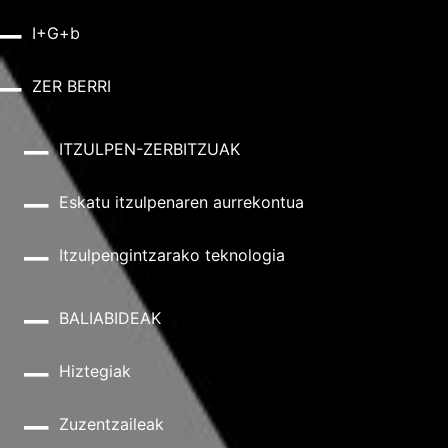
I+G+b
ZER BERRI
ITZULPEN-ZERBITZUAK
Eskatu itzulpenaren aurrekontua
Itzulpengintzarako teknologia
BALIABIDEAK
Hiztegiak
Zuzentzaileak