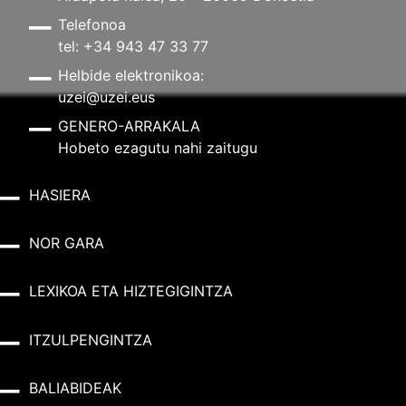
Telefonoa
tel: +34 943 47 33 77
Helbide elektronikoa:
uzei@uzei.eus
GENERO-ARRAKALA
Hobeto ezagutu nahi zaitugu
HASIERA
NOR GARA
LEXIKOA ETA HIZTEGIGINTZA
ITZULPENGINTZA
BALIABIDEAK