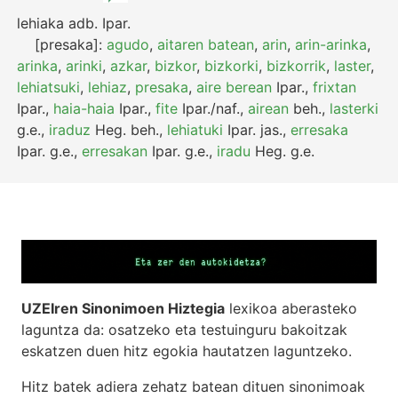
lehiaka
adb.
Ipar.
[presaka]:
agudo
,
aitaren batean
,
arin
,
arin-arinka
,
arinka
,
arinki
,
azkar
,
bizkor
,
bizkorki
,
bizkorrik
,
laster
,
lehiatsuki
,
lehiaz
,
presaka
,
aire berean
Ipar.
,
frixtan
Ipar.
,
haia-haia
Ipar.
,
fite
Ipar./naf.
,
airean
beh.
,
lasterki
g.e.
,
iraduz
Heg.
beh.
,
lehiatuki
Ipar.
jas.
,
erresaka
Ipar.
g.e.
,
erresakan
Ipar.
g.e.
,
iradu
Heg.
g.e.
UZEIren Sinonimoen Hiztegia
lexikoa aberasteko
laguntza da: osatzeko eta testuinguru bakoitzak
eskatzen duen hitz egokia hautatzen laguntzeko.
Hitz batek adiera zehatz batean dituen sinonimoak