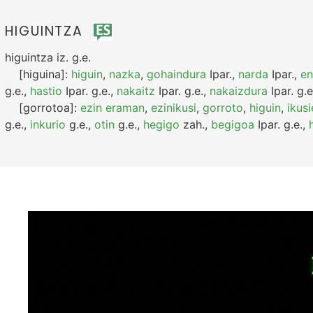
HIGUINTZA
higuintza
iz.
g.e.
[higuina]:
higuin
,
nazka
,
gohaindura
Ipar.
,
narda
Ipar.
,
e
g.e.
,
hastio
Ipar.
g.e.
,
nakaitz
Ipar.
g.e.
,
nakaizdura
Ipar.
g.e
[gorrotoa]:
ezin eraman
,
ezinikusi
,
gorroto
,
higuin
,
ikusi
g.e.
,
inkurio
g.e.
,
otin
g.e.
,
hegigo
zah.
,
begigoa
Ipar.
g.e.
,