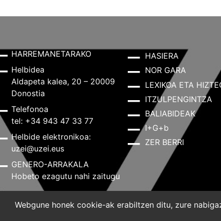
HARREMANETARAKO
HASIERA
Helbidea
NOR GARA
Aldapeta kalea, 20 – 20009
LEXIKOA ETA HIZTE
Donostia
ITZULPENGINTZA
Telefonoa
BALIABIDEAK
tel: +34 943 47 33 77
I+G+b
Helbide elektronikoa:
ZER BERRI
uzei@uzei.eus
GENERO-ARRAKALA
Hobeto ezagutu nahi zaitugu
Webgune honek cookie-ak erabiltzen ditu, zure nabigazi
Lege-oharra
Pribatutasun-politika
Cookie-politik