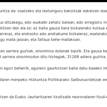
untza da: osatzeko eta testuinguru bakoitzak eskatzen due
s ditzakegu, edo euskalki zehatz batean, edo erregistro ma
itzen den ala ez: ez baita gauza bera bizkaierako kutsua e
arreraz, eta
andrazko
edo
andrakume
bizkaieraz, esaterako
gu maila jasoan, eta
faltsua
behe-mailakoan.
zten sarrera guztiak, sinonimoa dutenak baizik. Eta gauza b
 sarrera sinonimodun ditu hiztegiak, 31.268 adiera guztira.
in egon beharrik, egunero gaurkotzen baita datu-baseko in
 Sailaren menpeko Hizkuntza Politikarako Sailburuordetza
zen da Eusko Jaurlaritzaren itzultzaile neuronalaren
Itzuli