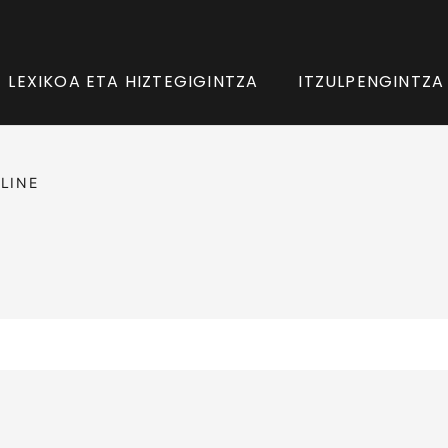
LEXIKOA ETA HIZTEGIGINTZA
ITZULPENGINTZA
LINE