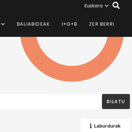
Euskara
BALIABIDEAK
I+G+B
ZER BERRI
BILATU
Laburdurak