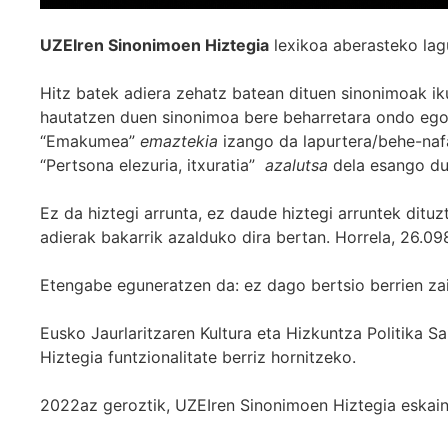
UZEIren Sinonimoen Hiztegia
lexikoa aberasteko lag
Hitz batek adiera zehatz batean dituen sinonimoak iku
hautatzen duen sinonimoa bere beharretara ondo egok
“Emakumea”
emaztekia
izango da lapurtera/behe-naf
“Pertsona elezuria, itxuratia”
azalutsa
dela esango du
Ez da hiztegi arrunta, ez daude hiztegi arruntek ditu
adierak bakarrik azalduko dira bertan. Horrela, 26.098
Etengabe eguneratzen da: ez dago bertsio berrien za
Eusko Jaurlaritzaren Kultura eta Hizkuntza Politika
Hiztegia funtzionalitate berriz hornitzeko.
2022az geroztik, UZEIren Sinonimoen Hiztegia eskaint