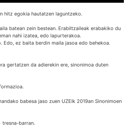
n hitz egokia hautatzen laguntzeko.
ila batean zein bestean. Erabiltzaileak erabakiko du
man nahi izatea, edo lapurterakoa.
. Edo, ez baita berdin maila jasoa edo behekoa.
era gertatzen da adierekin ere, sinonimoa duten
formazioa.
k emandako babesa jaso zuen UZEIk 2019an Sinonimoen
+
tresna-barran.