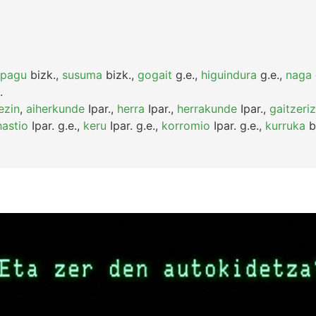
npagu
bizk.
,
susuma
bizk.
,
gogait
g.e.
,
higuindura
g.e.
,
naga
.
ezin
,
aiherkunde
Ipar.
,
herra
Ipar.
,
herrakunde
Ipar.
,
gaitzeri
hastio
Ipar.
g.e.
,
keru
Ipar.
g.e.
,
korromio
Ipar.
g.e.
,
kurruka
b