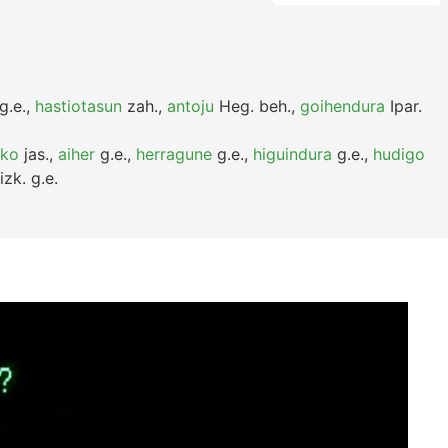
g.e.
,
hastiotasun
zah.
,
antoju
Heg.
beh.
,
goihendura
Ipar.
zko
jas.
,
aiher
g.e.
,
herragune
g.e.
,
higuindura
g.e.
,
hudigo
izk.
g.e.