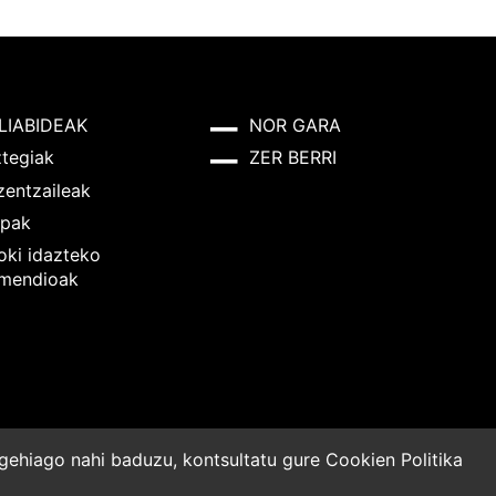
LIABIDEAK
NOR GARA
ztegiak
ZER BERRI
zentzaileak
pak
oki idazteko
mendioak
o gehiago nahi baduzu, kontsultatu gure
Cookien Politika