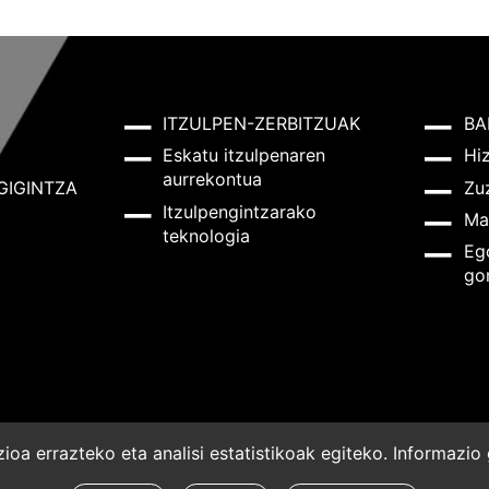
ITZULPEN-ZERBITZUAK
BA
Eskatu itzulpenaren
Hi
aurrekontua
GIGINTZA
Zu
Itzulpengintzarako
Ma
teknologia
Eg
go
oa errazteko eta analisi estatistikoak egiteko. Informazi
a