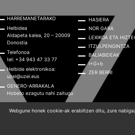
HARREMANETARAKO
HASIERA
Helbidea
NOR GARA
Aldapeta kalea, 20 – 20009
LEXIKOA ETA HIZTE
Donostia
ITZULPENGINTZA
Telefonoa
BALIABIDEAK
tel: +34 943 47 33 77
I+G+b
Helbide elektronikoa:
ZER BERRI
uzei@uzei.eus
GENERO-ARRAKALA
Hobeto ezagutu nahi zaitugu
Webgune honek cookie-ak erabiltzen ditu, zure nabigazi
Lege-oharra
Pribatutasun-politika
Cookie-politik