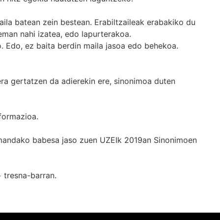
ila batean zein bestean. Erabiltzaileak erabakiko du
man nahi izatea, edo lapurterakoa.
. Edo, ez baita berdin maila jasoa edo behekoa.
era gertatzen da adierekin ere, sinonimoa duten
formazioa.
k emandako babesa jaso zuen UZEIk 2019an Sinonimoen
+
tresna-barran.