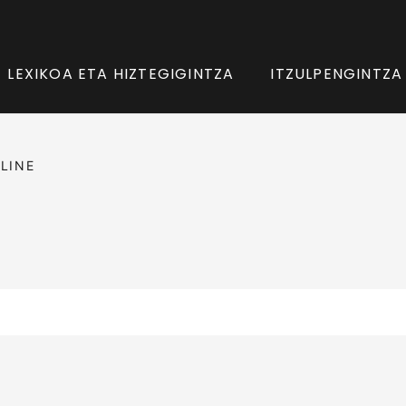
LEXIKOA ETA HIZTEGIGINTZA
ITZULPENGINTZA
LINE