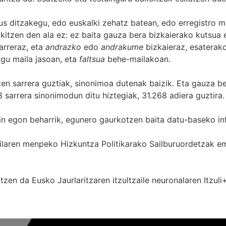
s ditzakegu, edo euskalki zehatz batean, edo erregistro ma
itzen den ala ez: ez baita gauza bera bizkaierako kutsua e
arreraz, eta
andrazko
edo
andrakume
bizkaieraz, esaterako
gu maila jasoan, eta
faltsua
behe-mailakoan.
zten sarrera guztiak, sinonimoa dutenak baizik. Eta gauza b
 sarrera sinonimodun ditu hiztegiak, 31.268 adiera guztira.
in egon beharrik, egunero gaurkotzen baita datu-baseko in
 Sailaren menpeko Hizkuntza Politikarako Sailburuordetza
zen da Eusko Jaurlaritzaren itzultzaile neuronalaren
Itzuli