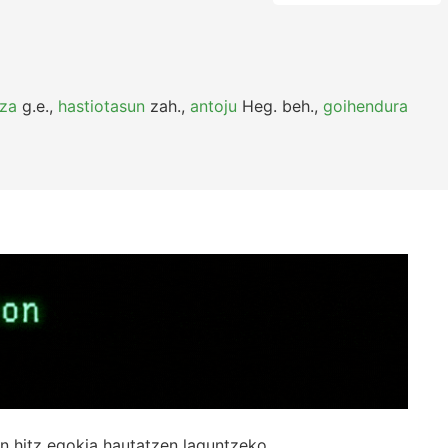
tza
g.e.
,
hastiotasun
zah.
,
antoju
Heg.
beh.
,
goihendura
n hitz egokia hautatzen laguntzeko.