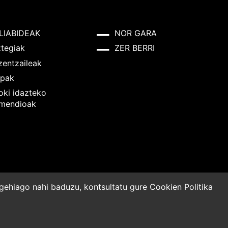
LIABIDEAK
NOR GARA
ztegiak
ZER BERRI
zentzaileak
pak
oki idazteko
mendioak
o gehiago nahi baduzu, kontsultatu gure
Cookien Politika