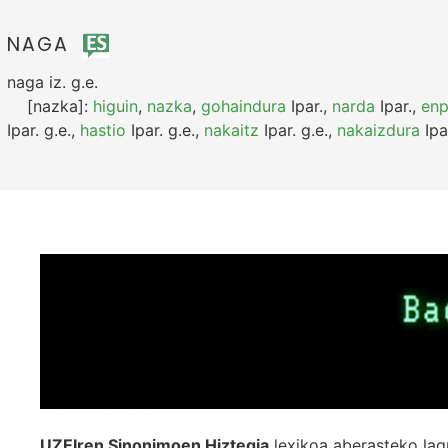
NAGA
naga
iz.
g.e.
[nazka]:
higuin
,
nazka
,
gohaindura
Ipar.
,
narda
Ipar.
,
en
Ipar.
g.e.
,
hastio
Ipar.
g.e.
,
nakaitz
Ipar.
g.e.
,
nakaizdura
Ipa
UZEIren Sinonimoen Hiztegia
lexikoa aberasteko lag