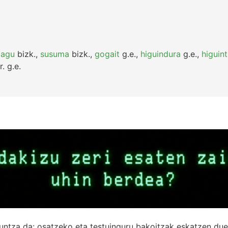
pagu
bizk.
,
susuma
bizk.
,
gogait
g.e.
,
higuindura
g.e.
,
higuin
r.
g.e.
untza da: osatzeko eta testuinguru bakoitzak eskatzen due