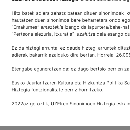
Hitz batek adiera zehatz batean dituen sinonimoak iku
hautatzen duen sinonimoa bere beharretara ondo egok
“Emakumea”
emaztekia
izango da lapurtera/behe-naf
“Pertsona elezuria, itxuratia”
azalutsa
dela esango du
Ez da hiztegi arrunta, ez daude hiztegi arruntek ditu
adierak bakarrik azalduko dira bertan. Horrela, 26.098
Etengabe eguneratzen da: ez dago bertsio berrien za
Eusko Jaurlaritzaren Kultura eta Hizkuntza Politika
Hiztegia funtzionalitate berriz hornitzeko.
2022az geroztik, UZEIren Sinonimoen Hiztegia eskaint