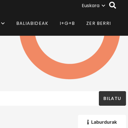
Euskara
BALIABIDEAK
I+G+B
ZER BERRI
BILATU
Laburdurak