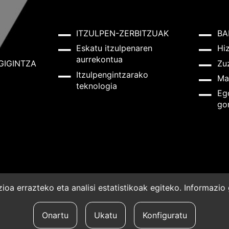
ITZULPEN-ZERBITZUAK
BA
Eskatu itzulpenaren
Hi
aurrekontua
GIGINTZA
Zu
Itzulpengintzarako
Ma
teknologia
Eg
go
oa errazteko eta analisi estatistikoak egiteko. Informazi
a
Onartu
Ukatu
Konfiguratu