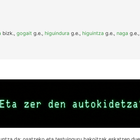
a
bizk.
,
gogait
g.e.
,
higuindura
g.e.
,
higuintza
g.e.
,
naga
g.e.
untza da: osatzeko eta testuinguru bakoitzak eskatzen due