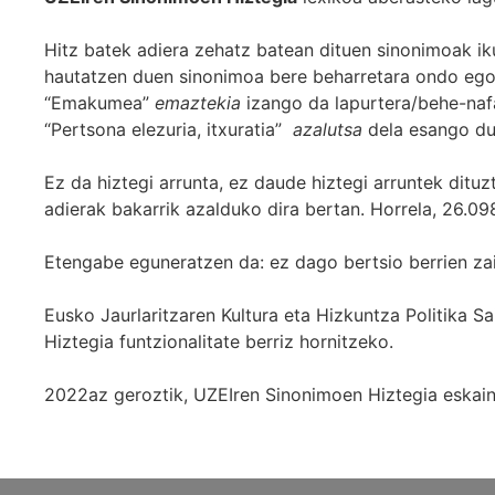
Hitz batek adiera zehatz batean dituen sinonimoak iku
hautatzen duen sinonimoa bere beharretara ondo egok
“Emakumea”
emaztekia
izango da lapurtera/behe-naf
“Pertsona elezuria, itxuratia”
azalutsa
dela esango du
Ez da hiztegi arrunta, ez daude hiztegi arruntek ditu
adierak bakarrik azalduko dira bertan. Horrela, 26.098
Etengabe eguneratzen da: ez dago bertsio berrien za
Eusko Jaurlaritzaren Kultura eta Hizkuntza Politika
Hiztegia funtzionalitate berriz hornitzeko.
2022az geroztik, UZEIren Sinonimoen Hiztegia eskaint