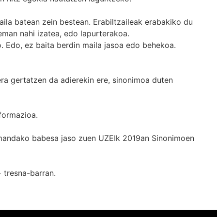
ila batean zein bestean. Erabiltzaileak erabakiko du
man nahi izatea, edo lapurterakoa.
. Edo, ez baita berdin maila jasoa edo behekoa.
era gertatzen da adierekin ere, sinonimoa duten
formazioa.
k emandako babesa jaso zuen UZEIk 2019an Sinonimoen
+
tresna-barran.