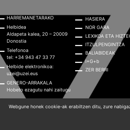
HARREMANETARAKO
HASIERA
Helbidea
NOR GARA
Aldapeta kalea, 20 – 20009
LEXIKOA ETA HIZTE
Donostia
ITZULPENGINTZA
Telefonoa
BALIABIDEAK
tel: +34 943 47 33 77
I+G+b
Helbide elektronikoa:
ZER BERRI
uzei@uzei.eus
GENERO-ARRAKALA
Hobeto ezagutu nahi zaitugu
Webgune honek cookie-ak erabiltzen ditu, zure nabigazi
Lege-oharra
Pribatutasun-politika
Cookie-politik