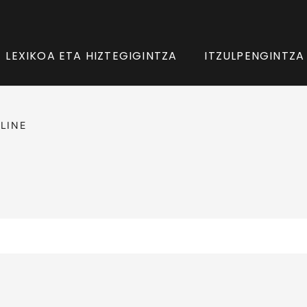
LEXIKOA ETA HIZTEGIGINTZA
ITZULPENGINTZA
LINE