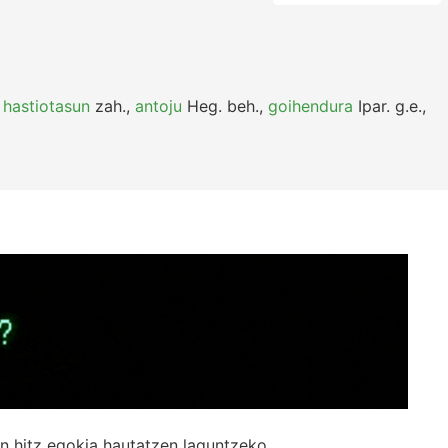
,
hastiotasun
zah.
,
antoju
Heg.
beh.
,
goihendura
Ipar.
g.e.
,
n hitz egokia hautatzen laguntzeko.