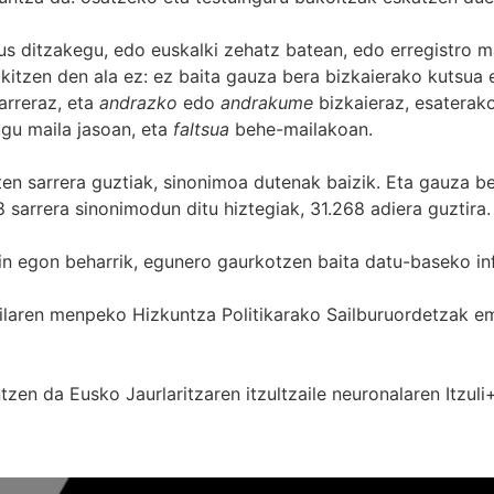
s ditzakegu, edo euskalki zehatz batean, edo erregistro ma
itzen den ala ez: ez baita gauza bera bizkaierako kutsua e
arreraz, eta
andrazko
edo
andrakume
bizkaieraz, esaterako
gu maila jasoan, eta
faltsua
behe-mailakoan.
zten sarrera guztiak, sinonimoa dutenak baizik. Eta gauza b
 sarrera sinonimodun ditu hiztegiak, 31.268 adiera guztira.
in egon beharrik, egunero gaurkotzen baita datu-baseko in
 Sailaren menpeko Hizkuntza Politikarako Sailburuordetza
zen da Eusko Jaurlaritzaren itzultzaile neuronalaren
Itzuli