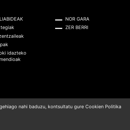
LIABIDEAK
NOR GARA
ztegiak
ZER BERRI
zentzaileak
pak
oki idazteko
mendioak
o gehiago nahi baduzu, kontsultatu gure
Cookien Politika