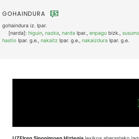
GOHAINDURA
gohaindura
iz.
Ipar.
[narda]:
higuin
,
nazka
,
narda
Ipar.
,
enpagu
bizk.
,
susum
hastio
Ipar.
g.e.
,
nakaitz
Ipar.
g.e.
,
nakaizdura
Ipar.
g.e.
UZEIren Sinonimoen Hiztegia
lexikoa aberasteko lag