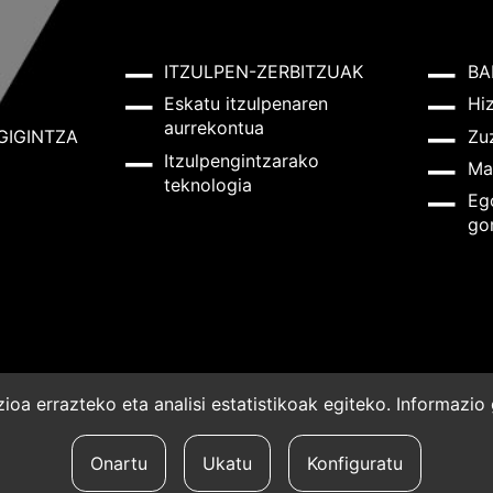
ITZULPEN-ZERBITZUAK
BA
Eskatu itzulpenaren
Hi
aurrekontua
GIGINTZA
Zu
Itzulpengintzarako
Ma
teknologia
Eg
go
oa errazteko eta analisi estatistikoak egiteko. Informazi
a
Onartu
Ukatu
Konfiguratu