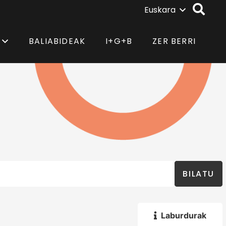
Euskara
BALIABIDEAK
I+G+B
ZER BERRI
BILATU
Laburdurak