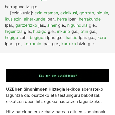
herragune
iz.
g.e.
[ezinikusia]:
ezin eraman
,
ezinikusi
,
gorroto
,
higuin
,
ikusiezin
,
aiherkunde
Ipar.
,
herra
Ipar.
,
herrakunde
Ipar.
,
gaitzerizko
jas.
,
aiher
g.e.
,
higuindura
g.e.
,
higuintza
g.e.
,
hudigo
g.e.
,
inkurio
g.e.
,
otin
g.e.
,
hegigo
zah.
,
begigoa
Ipar.
g.e.
,
hastio
Ipar.
g.e.
,
keru
Ipar.
g.e.
,
korromio
Ipar.
g.e.
,
kurruka
bizk.
g.e.
UZEIren Sinonimoen Hiztegia
lexikoa aberasteko
laguntza da: osatzeko eta testuinguru bakoitzak
eskatzen duen hitz egokia hautatzen laguntzeko.
Hitz batek adiera zehatz batean dituen sinonimoak