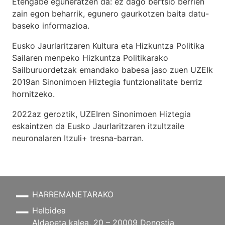
Etengabe eguneratzen da: ez dago bertsio berrien
zain egon beharrik, egunero gaurkotzen baita datu-
baseko informazioa.
Eusko Jaurlaritzaren Kultura eta Hizkuntza Politika
Sailaren menpeko Hizkuntza Politikarako
Sailburuordetzak emandako babesa jaso zuen UZEIk
2019an Sinonimoen Hiztegia funtzionalitate berriz
hornitzeko.
2022az geroztik, UZEIren Sinonimoen Hiztegia
eskaintzen da Eusko Jaurlaritzaren itzultzaile
neuronalaren
Itzuli+
tresna-barran.
HARREMANETARAKO
Helbidea
Aldapeta kalea, 20 – 20009 Donostia