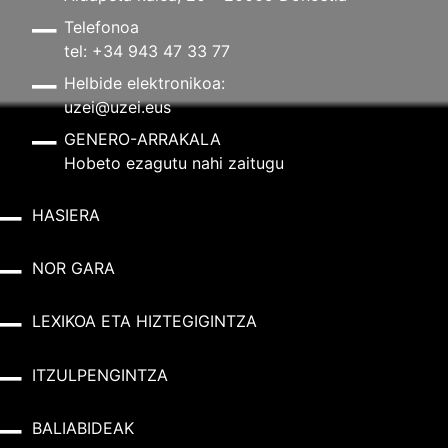
Telefonoa
tel: +34 943 47 33 77
Helbide elektronikoa:
uzei@uzei.eus
GENERO-ARRAKALA
Hobeto ezagutu nahi zaitugu
HASIERA
NOR GARA
LEXIKOA ETA HIZTEGIGINTZA
ITZULPENGINTZA
BALIABIDEAK