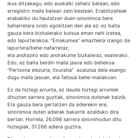
ikus ditzakegu, edo euskalki zehatz batean, edo
erregistro maila batean zein bestean. Erabiltzaileak
erabakiko du hautatzen duen sinonimoa bere
beharretara ondo egokitzen den ala ez: ez baita
gauza bera bizkaierako kutsua eman nahi izatea,
edo lapurterakoa. “Emakumea”
emaztekia
izango da
lapurtera/behe-nafarreraz,
eta
andrazko
edo
andrakume
bizkaieraz, esaterako.
Edo, ez baita berdin maila jasoa edo behekoa.
“Pertsona elezuria, itxuratia”
azalutsa
dela esango
dugu maila jasoan, eta
faltsua
behe-mailakoan.
Ez da hiztegi arrunta, ez daude hiztegi arruntek
dituzten sarrera guztiak, sinonimoa dutenak baizik.
Eta gauza bera gertatzen da adierekin ere,
sinonimoa duten adierak bakarrik azalduko dira
bertan. Horrela, 26.098 sarrera sinonimodun ditu
hiztegiak, 31.268 adiera guztira.