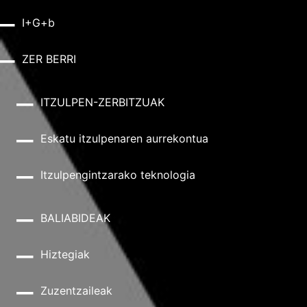
I+G+b
ZER BERRI
ITZULPEN-ZERBITZUAK
Eskatu itzulpenaren aurrekontua
Itzulpengintzarako teknologia
BALIABIDEAK
Hiztegiak
Zuzentzaileak