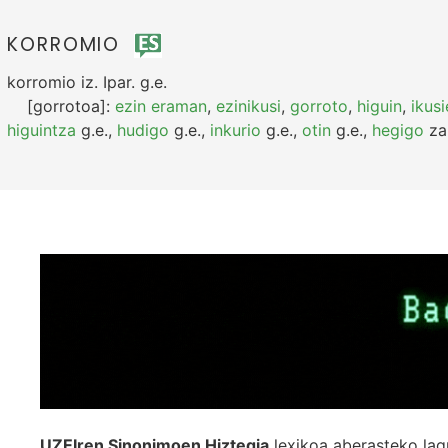
KORROMIO
korromio
iz.
Ipar.
g.e.
[gorrotoa]:
ezin eraman
,
ezinikusi
,
gorroto
,
higuin
,
ikusi
higuintza
g.e.
,
hudigo
g.e.
,
inkurio
g.e.
,
otin
g.e.
,
hegigo
za
UZEIren Sinonimoen Hiztegia
lexikoa aberasteko lag