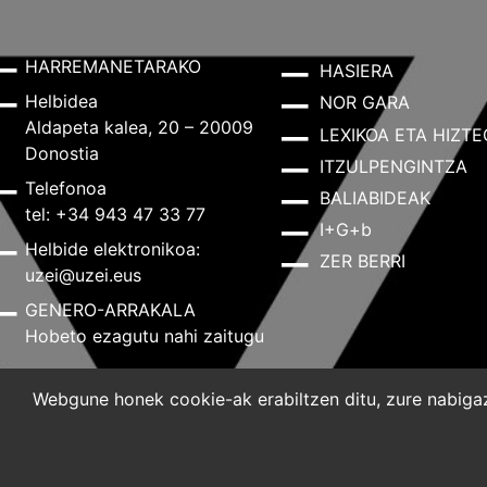
HARREMANETARAKO
HASIERA
Helbidea
NOR GARA
Aldapeta kalea, 20 – 20009
LEXIKOA ETA HIZTE
Donostia
ITZULPENGINTZA
Telefonoa
BALIABIDEAK
tel: +34 943 47 33 77
I+G+b
Helbide elektronikoa:
ZER BERRI
uzei@uzei.eus
GENERO-ARRAKALA
Hobeto ezagutu nahi zaitugu
Webgune honek cookie-ak erabiltzen ditu, zure nabigazi
Lege-oharra
Pribatutasun-politika
Cookie-politik