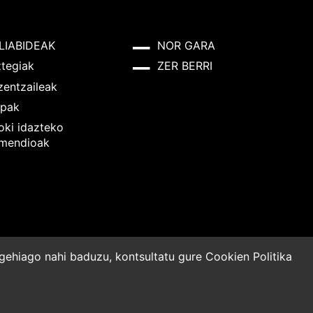
LIABIDEAK
NOR GARA
ztegiak
ZER BERRI
zentzaileak
pak
oki idazteko
mendioak
o gehiago nahi baduzu, kontsultatu gure
Cookien Politika