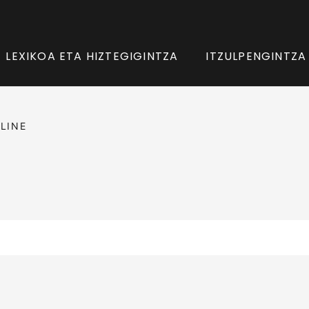
LEXIKOA ETA HIZTEGIGINTZA
ITZULPENGINTZA
LINE