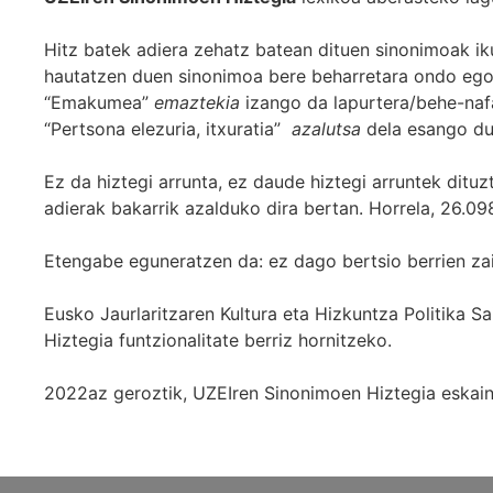
Hitz batek adiera zehatz batean dituen sinonimoak iku
hautatzen duen sinonimoa bere beharretara ondo egok
“Emakumea”
emaztekia
izango da lapurtera/behe-naf
“Pertsona elezuria, itxuratia”
azalutsa
dela esango du
Ez da hiztegi arrunta, ez daude hiztegi arruntek ditu
adierak bakarrik azalduko dira bertan. Horrela, 26.098
Etengabe eguneratzen da: ez dago bertsio berrien za
Eusko Jaurlaritzaren Kultura eta Hizkuntza Politika
Hiztegia funtzionalitate berriz hornitzeko.
2022az geroztik, UZEIren Sinonimoen Hiztegia eskaint