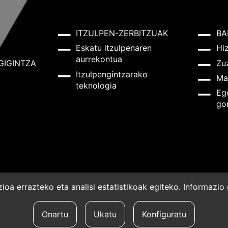
ITZULPEN-ZERBITZUAK
BA
Eskatu itzulpenaren
Hi
aurrekontua
GIGINTZA
Zu
Itzulpengintzarako
Ma
teknologia
Eg
go
oa errazteko eta analisi estatistikoak egiteko. Informazi
a
Onartu
Ukatu
Konfiguratu