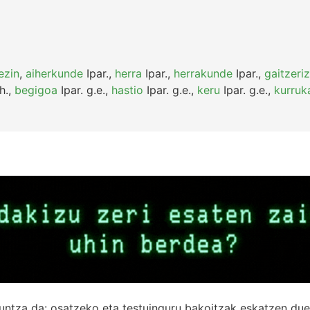
ezin
,
aiherkunde
Ipar.
,
herra
Ipar.
,
herrakunde
Ipar.
,
gaitzeri
h.
,
begigoa
Ipar.
g.e.
,
hastio
Ipar.
g.e.
,
keru
Ipar.
g.e.
,
kurruk
untza da: osatzeko eta testuinguru bakoitzak eskatzen due