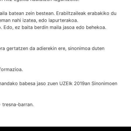
ila batean zein bestean. Erabiltzaileak erabakiko du
man nahi izatea, edo lapurterakoa.
. Edo, ez baita berdin maila jasoa edo behekoa.
era gertatzen da adierekin ere, sinonimoa duten
formazioa.
k emandako babesa jaso zuen UZEIk 2019an Sinonimoen
+
tresna-barran.