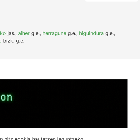
zko
jas.
,
aiher
g.e.
,
herragune
g.e.
,
higuindura
g.e.
,
a
bizk.
g.e.
n hitz egokia hautatzen laguntzeko.