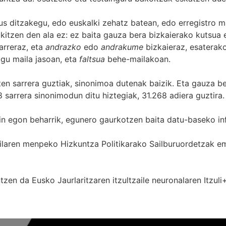
s ditzakegu, edo euskalki zehatz batean, edo erregistro ma
itzen den ala ez: ez baita gauza bera bizkaierako kutsua e
arreraz, eta
andrazko
edo
andrakume
bizkaieraz, esaterako
gu maila jasoan, eta
faltsua
behe-mailakoan.
zten sarrera guztiak, sinonimoa dutenak baizik. Eta gauza b
 sarrera sinonimodun ditu hiztegiak, 31.268 adiera guztira.
in egon beharrik, egunero gaurkotzen baita datu-baseko in
 Sailaren menpeko Hizkuntza Politikarako Sailburuordetza
zen da Eusko Jaurlaritzaren itzultzaile neuronalaren
Itzuli