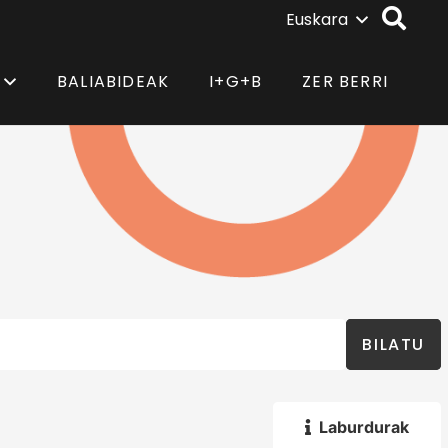
Euskara
BALIABIDEAK
I+G+B
ZER BERRI
BILATU
Laburdurak