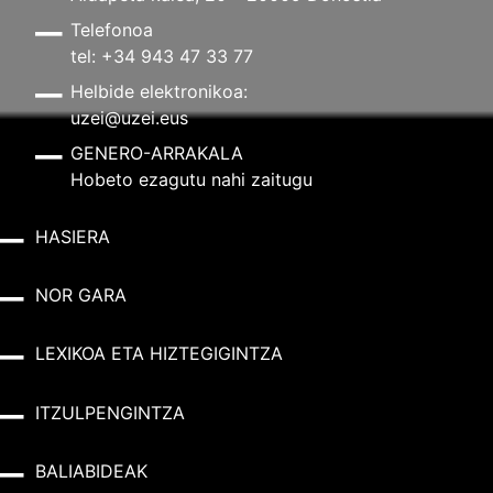
Telefonoa
tel: +34 943 47 33 77
Helbide elektronikoa:
uzei@uzei.eus
GENERO-ARRAKALA
Hobeto ezagutu nahi zaitugu
HASIERA
NOR GARA
LEXIKOA ETA HIZTEGIGINTZA
ITZULPENGINTZA
BALIABIDEAK