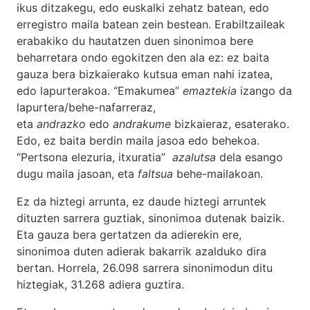
ikus ditzakegu, edo euskalki zehatz batean, edo
erregistro maila batean zein bestean. Erabiltzaileak
erabakiko du hautatzen duen sinonimoa bere
beharretara ondo egokitzen den ala ez: ez baita
gauza bera bizkaierako kutsua eman nahi izatea,
edo lapurterakoa. “Emakumea”
emaztekia
izango da
lapurtera/behe-nafarreraz,
eta
andrazko
edo
andrakume
bizkaieraz, esaterako.
Edo, ez baita berdin maila jasoa edo behekoa.
“Pertsona elezuria, itxuratia”
azalutsa
dela esango
dugu maila jasoan, eta
faltsua
behe-mailakoan.
Ez da hiztegi arrunta, ez daude hiztegi arruntek
dituzten sarrera guztiak, sinonimoa dutenak baizik.
Eta gauza bera gertatzen da adierekin ere,
sinonimoa duten adierak bakarrik azalduko dira
bertan. Horrela, 26.098 sarrera sinonimodun ditu
hiztegiak, 31.268 adiera guztira.