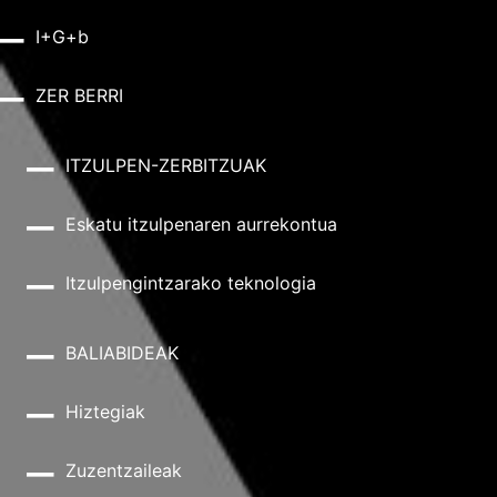
I+G+b
ZER BERRI
ITZULPEN-ZERBITZUAK
Eskatu itzulpenaren aurrekontua
Itzulpengintzarako teknologia
BALIABIDEAK
Hiztegiak
Zuzentzaileak