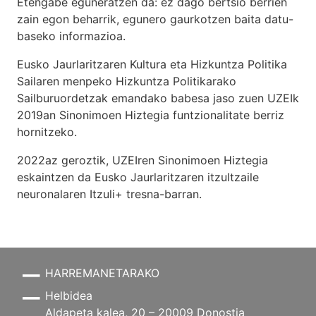
Etengabe eguneratzen da: ez dago bertsio berrien
zain egon beharrik, egunero gaurkotzen baita datu-
baseko informazioa.
Eusko Jaurlaritzaren Kultura eta Hizkuntza Politika
Sailaren menpeko Hizkuntza Politikarako
Sailburuordetzak emandako babesa jaso zuen UZEIk
2019an Sinonimoen Hiztegia funtzionalitate berriz
hornitzeko.
2022az geroztik, UZEIren Sinonimoen Hiztegia
eskaintzen da Eusko Jaurlaritzaren itzultzaile
neuronalaren
Itzuli+
tresna-barran.
HARREMANETARAKO
Helbidea
Aldapeta kalea, 20 – 20009 Donostia