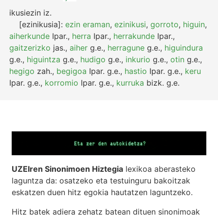
ikusiezin
iz.
[ezinikusia]:
ezin eraman
,
ezinikusi
,
gorroto
,
higuin
,
aiherkunde
Ipar.
,
herra
Ipar.
,
herrakunde
Ipar.
,
gaitzerizko
jas.
,
aiher
g.e.
,
herragune
g.e.
,
higuindura
g.e.
,
higuintza
g.e.
,
hudigo
g.e.
,
inkurio
g.e.
,
otin
g.e.
,
hegigo
zah.
,
begigoa
Ipar.
g.e.
,
hastio
Ipar.
g.e.
,
keru
Ipar.
g.e.
,
korromio
Ipar.
g.e.
,
kurruka
bizk.
g.e.
UZEIren Sinonimoen Hiztegia
lexikoa aberasteko
laguntza da: osatzeko eta testuinguru bakoitzak
eskatzen duen hitz egokia hautatzen laguntzeko.
Hitz batek adiera zehatz batean dituen sinonimoak