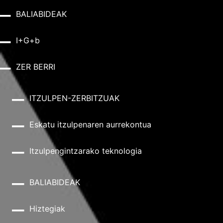
BALIABIDEAK
I+G+b
ZER BERRI
ITZULPEN-ZERBITZUAK
Eskatu itzulpenaren aurrekontua
Itzulpengintzarako teknologia
BALIABIDEAK
Hiztegiak