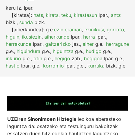
keru
iz.
Ipar.
[kiratsa]:
hats
,
kirats
,
teku
,
kirastasun
Ipar.
,
antz
bizk.
,
sunda
bizk.
[aiherkundea]:
g.e.
ezin eraman
,
ezinikusi
,
gorroto
,
higuin
,
ikusiezin
,
aiherkunde
Ipar.
,
herra
Ipar.
,
herrakunde
Ipar.
,
gaitzerizko
jas.
,
aiher
g.e.
,
herragune
g.e.
,
higuindura
g.e.
,
higuintza
g.e.
,
hudigo
g.e.
,
inkurio
g.e.
,
otin
g.e.
,
hegigo
zah.
,
begigoa
Ipar.
g.e.
,
hastio
Ipar.
g.e.
,
korromio
Ipar.
g.e.
,
kurruka
bizk.
g.e.
UZEIren Sinonimoen Hiztegia
lexikoa aberasteko
laguntza da: osatzeko eta testuinguru bakoitzak
eskatzen duen hitz egokia hautatzen laguntzeko.