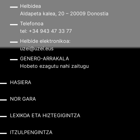
Helbidea
Aldapeta kalea, 20 – 20009 Donostia
Telefonoa
tel: +34 943 47 33 77
Helbide elektronikoa:
uzei@uzei.eus
GENERO-ARRAKALA
Hobeto ezagutu nahi zaitugu
HASIERA
NOR GARA
LEXIKOA ETA HIZTEGIGINTZA
ITZULPENGINTZA