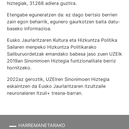
hiztegiak, 31.268 adiera guztira.
Etengabe eguneratzen da: ez dago bertsio berrien
zain egon beharrik, egunero gaurkotzen baita datu-
baseko informazioa.
Eusko Jaurlaritzaren Kultura eta Hizkuntza Politika
Sailaren menpeko Hizkuntza Politikarako
Sailburuordetzak emandako babesa jaso zuen UZEIk
2019an Sinonimoen Hiztegia funtzionalitate berriz
hornitzeko.
2022az geroztik, UZEIren Sinonimoen Hiztegia
eskaintzen da Eusko Jaurlaritzaren itzultzaile
neuronalaren
Itzuli+
tresna-barran.
HARREMANETARAKO