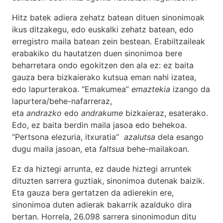
Hitz batek adiera zehatz batean dituen sinonimoak
ikus ditzakegu, edo euskalki zehatz batean, edo
erregistro maila batean zein bestean. Erabiltzaileak
erabakiko du hautatzen duen sinonimoa bere
beharretara ondo egokitzen den ala ez: ez baita
gauza bera bizkaierako kutsua eman nahi izatea,
edo lapurterakoa. “Emakumea”
emaztekia
izango da
lapurtera/behe-nafarreraz,
eta
andrazko
edo
andrakume
bizkaieraz, esaterako.
Edo, ez baita berdin maila jasoa edo behekoa.
“Pertsona elezuria, itxuratia”
azalutsa
dela esango
dugu maila jasoan, eta
faltsua
behe-mailakoan.
Ez da hiztegi arrunta, ez daude hiztegi arruntek
dituzten sarrera guztiak, sinonimoa dutenak baizik.
Eta gauza bera gertatzen da adierekin ere,
sinonimoa duten adierak bakarrik azalduko dira
bertan. Horrela, 26.098 sarrera sinonimodun ditu