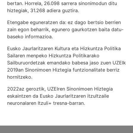
bertan. Horrela, 26.098 sarrera sinonimodun ditu
hiztegiak, 31.268 adiera guztira.
Etengabe eguneratzen da: ez dago bertsio berrien
zain egon beharrik, egunero gaurkotzen baita datu-
baseko informazioa.
Eusko Jaurlaritzaren Kultura eta Hizkuntza Politika
Sailaren menpeko Hizkuntza Politikarako
Sailburuordetzak emandako babesa jaso zuen UZEIk
2019an Sinonimoen Hiztegia funtzionalitate berriz
hornitzeko.
2022az geroztik, UZEIren Sinonimoen Hiztegia
eskaintzen da Eusko Jaurlaritzaren itzultzaile
neuronalaren
Itzuli+
tresna-barran.