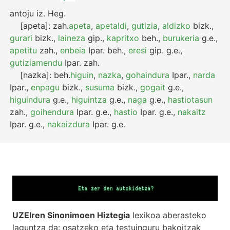
antoju
iz.
Heg.
[apeta]:
zah.
apeta
,
apetaldi
,
gutizia
,
aldizko
bizk.
,
gurari
bizk.
,
laineza
gip.
,
kapritxo
beh.
,
burukeria
g.e.
,
apetitu
zah.
,
enbeia
Ipar.
beh.
,
eresi
gip.
g.e.
,
gutiziamendu
Ipar.
zah.
[nazka]:
beh.
higuin
,
nazka
,
gohaindura
Ipar.
,
narda
Ipar.
,
enpagu
bizk.
,
susuma
bizk.
,
gogait
g.e.
,
higuindura
g.e.
,
higuintza
g.e.
,
naga
g.e.
,
hastiotasun
zah.
,
goihendura
Ipar.
g.e.
,
hastio
Ipar.
g.e.
,
nakaitz
Ipar.
g.e.
,
nakaizdura
Ipar.
g.e.
UZEIren Sinonimoen Hiztegia
lexikoa aberasteko
laguntza da: osatzeko eta testuinguru bakoitzak