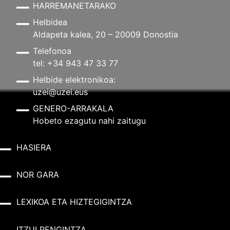
HARREMANETARAKO
Helbidea
Aldapeta kalea, 20 – 20009 Donostia
Telefonoa
tel: +34 943 47 33 77
Helbide elektronikoa:
uzei@uzei.eus
GENERO-ARRAKALA
Hobeto ezagutu nahi zaitugu
HASIERA
NOR GARA
LEXIKOA ETA HIZTEGIGINTZA
ITZULPENGINTZA