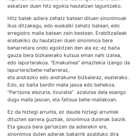
eskatzen duen hitz egokia hautatzen laguntzeko.
Hitz batek adiera zehatz batean dituen sinonimoak
ikus ditzakegu, edo euskalki zehatz batean, edo
erregistro maila batean zein bestean. Erabiltzaileak
erabakiko du hautatzen duen sinonimoa bere
beharretara ondo egokitzen den ala ez: ez baita
gauza bera bizkaierako kutsua eman nahi izatea,
edo lapurterakoa. “Emakumea”
emaztekia
izango da
lapurtera/behe-nafarreraz,
eta
andrazko
edo
andrakume
bizkaieraz, esaterako.
Edo, ez baita berdin maila jasoa edo behekoa.
“Pertsona elezuria, itxuratia”
azalutsa
dela esango
dugu maila jasoan, eta
faltsua
behe-mailakoan.
Ez da hiztegi arrunta, ez daude hiztegi arruntek
dituzten sarrera guztiak, sinonimoa dutenak baizik.
Eta gauza bera gertatzen da adierekin ere,
sinonimoa duten adierak bakarrik azalduko dira