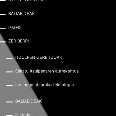
BALIABIDEAK
I+G+b
ZER BERRI
ITZULPEN-ZERBITZUAK
Eskatu itzulpenaren aurrekontua
Itzulpengintzarako teknologia
BALIABIDEAK
Hiztegiak