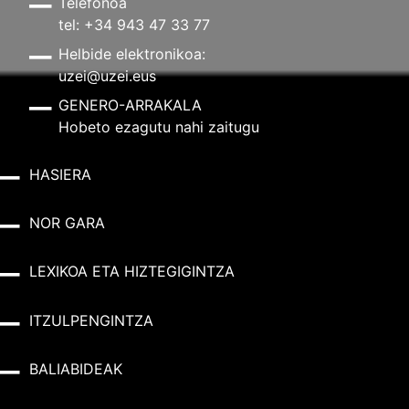
Telefonoa
tel: +34 943 47 33 77
Helbide elektronikoa:
uzei@uzei.eus
GENERO-ARRAKALA
Hobeto ezagutu nahi zaitugu
HASIERA
NOR GARA
LEXIKOA ETA HIZTEGIGINTZA
ITZULPENGINTZA
BALIABIDEAK