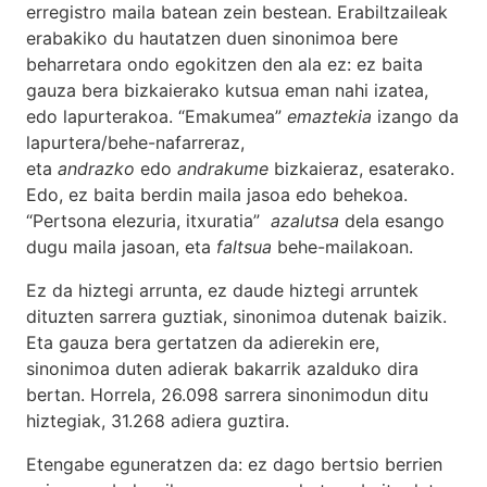
erregistro maila batean zein bestean. Erabiltzaileak
erabakiko du hautatzen duen sinonimoa bere
beharretara ondo egokitzen den ala ez: ez baita
gauza bera bizkaierako kutsua eman nahi izatea,
edo lapurterakoa. “Emakumea”
emaztekia
izango da
lapurtera/behe-nafarreraz,
eta
andrazko
edo
andrakume
bizkaieraz, esaterako.
Edo, ez baita berdin maila jasoa edo behekoa.
“Pertsona elezuria, itxuratia”
azalutsa
dela esango
dugu maila jasoan, eta
faltsua
behe-mailakoan.
Ez da hiztegi arrunta, ez daude hiztegi arruntek
dituzten sarrera guztiak, sinonimoa dutenak baizik.
Eta gauza bera gertatzen da adierekin ere,
sinonimoa duten adierak bakarrik azalduko dira
bertan. Horrela, 26.098 sarrera sinonimodun ditu
hiztegiak, 31.268 adiera guztira.
Etengabe eguneratzen da: ez dago bertsio berrien