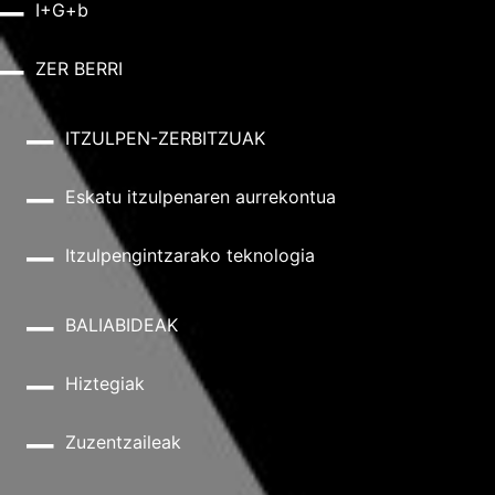
I+G+b
ZER BERRI
ITZULPEN-ZERBITZUAK
Eskatu itzulpenaren aurrekontua
Itzulpengintzarako teknologia
BALIABIDEAK
Hiztegiak
Zuzentzaileak