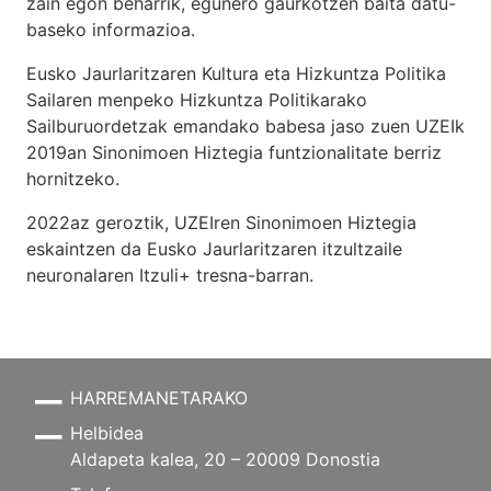
zain egon beharrik, egunero gaurkotzen baita datu-
baseko informazioa.
Eusko Jaurlaritzaren Kultura eta Hizkuntza Politika
Sailaren menpeko Hizkuntza Politikarako
Sailburuordetzak emandako babesa jaso zuen UZEIk
2019an Sinonimoen Hiztegia funtzionalitate berriz
hornitzeko.
2022az geroztik, UZEIren Sinonimoen Hiztegia
eskaintzen da Eusko Jaurlaritzaren itzultzaile
neuronalaren
Itzuli+
tresna-barran.
HARREMANETARAKO
Helbidea
Aldapeta kalea, 20 – 20009 Donostia