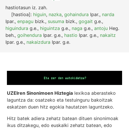
hastiotasun
iz.
zah.
[hastioa]:
higuin
,
nazka
,
gohaindura
Ipar.
,
narda
Ipar.
,
enpagu
bizk.
,
susuma
bizk.
,
gogait
g.e.
,
higuindura
g.e.
,
higuintza
g.e.
,
naga
g.e.
,
antoju
Heg.
beh.
,
goihendura
Ipar.
g.e.
,
hastio
Ipar.
g.e.
,
nakaitz
Ipar.
g.e.
,
nakaizdura
Ipar.
g.e.
UZEIren Sinonimoen Hiztegia
lexikoa aberasteko
laguntza da: osatzeko eta testuinguru bakoitzak
eskatzen duen hitz egokia hautatzen laguntzeko.
Hitz batek adiera zehatz batean dituen sinonimoak
ikus ditzakegu, edo euskalki zehatz batean, edo