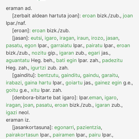
eraman
ad.
[zerbait aldean hartuta joan]:
eroan
bizk./zub.
,
joan
Ipar./naf.
[eroan]:
eroan
bizk./zub.
[jasan]:
eutsi
,
igaro
,
iragan
,
iraun
,
irozo
,
jasan
,
pasatu
,
egon
Ipar.
,
garraiatu
Ipar.
,
pairatu
Ipar.
,
eroan
bizk./zub.
,
nozitu
gip.
,
igaran
zub.
,
egari
jas.
,
aguantatu
Heg.
beh.
,
bati egin
Ipar.
zah.
,
padezitu
Heg.
zah.
,
igurtzi
zub.
zah.
[gainditu]:
bentzutu
,
gainditu
,
gaindu
,
garaitu
,
irabazi
,
gaina hartu
Ipar.
,
goiartu
jas.
,
gainez egin
g.e.
,
goitu
g.e.
,
xitu
Ipar.
zah.
[denbora-bitarte bat igaro]:
Ipar.
eman
,
igaro
,
iragan
,
joan
,
pasatu
,
eroan
bizk./zub.
,
igaran
zub.
,
igazi
neol.
eraman
iz.
[jasankortasuna]:
egonarri
,
pazientzia
,
pairakortasun
Ipar.
,
pairamen
Ipar.
,
pairu
Ipar.
,