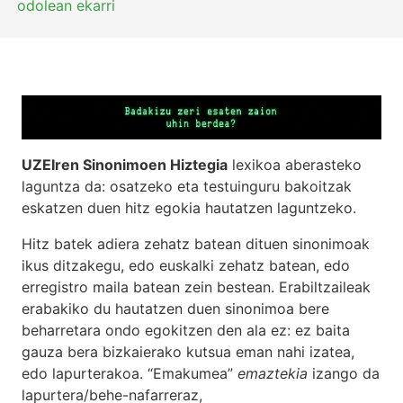
odolean ekarri
UZEIren Sinonimoen Hiztegia
lexikoa aberasteko
laguntza da: osatzeko eta testuinguru bakoitzak
eskatzen duen hitz egokia hautatzen laguntzeko.
Hitz batek adiera zehatz batean dituen sinonimoak
ikus ditzakegu, edo euskalki zehatz batean, edo
erregistro maila batean zein bestean. Erabiltzaileak
erabakiko du hautatzen duen sinonimoa bere
beharretara ondo egokitzen den ala ez: ez baita
gauza bera bizkaierako kutsua eman nahi izatea,
edo lapurterakoa. “Emakumea”
emaztekia
izango da
lapurtera/behe-nafarreraz,