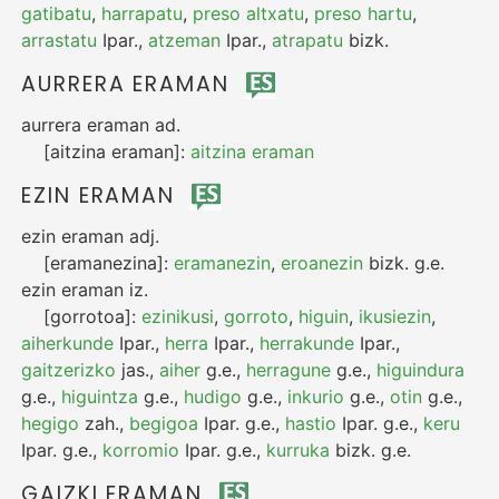
gatibatu
,
harrapatu
,
preso altxatu
,
preso hartu
,
arrastatu
Ipar.
,
atzeman
Ipar.
,
atrapatu
bizk.
AURRERA ERAMAN
aurrera eraman
ad.
[aitzina eraman]:
aitzina eraman
EZIN ERAMAN
ezin eraman
adj.
[eramanezina]:
eramanezin
,
eroanezin
bizk.
g.e.
ezin eraman
iz.
[gorrotoa]:
ezinikusi
,
gorroto
,
higuin
,
ikusiezin
,
aiherkunde
Ipar.
,
herra
Ipar.
,
herrakunde
Ipar.
,
gaitzerizko
jas.
,
aiher
g.e.
,
herragune
g.e.
,
higuindura
g.e.
,
higuintza
g.e.
,
hudigo
g.e.
,
inkurio
g.e.
,
otin
g.e.
,
hegigo
zah.
,
begigoa
Ipar.
g.e.
,
hastio
Ipar.
g.e.
,
keru
Ipar.
g.e.
,
korromio
Ipar.
g.e.
,
kurruka
bizk.
g.e.
GAIZKI ERAMAN