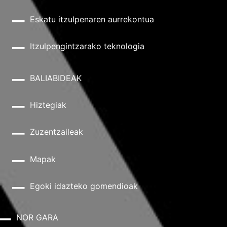
Eskatu itzulpenaren aurrekontua
Itzulpengintzarako teknologia
BALIABIDEAK
Hiztegiak
Zuzentzaileak
Mapak
Egoki idazteko gomendioak
NOR GARA