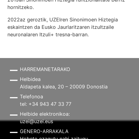
hornitzeko.
2022az geroztik, UZEIren Sinonimoen Hiztegia
eskaintzen da Eusko Jaurlaritzaren itzultzaile
neuronalaren
Itzuli+
tresna-barran.
HARREMANETARAKO
Helbidea
Aldapeta kalea, 20 – 20009 Donostia
Telefonoa
tel: +34 943 47 33 77
Helbide elektronikoa:
uzei@uzei.eus
GENERO-ARRAKALA
Hobeto ezagutu nahi zaitugu