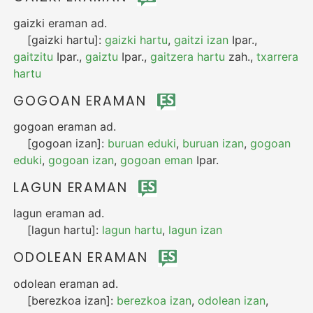
gaizki eraman
ad.
[gaizki hartu]:
gaizki hartu
,
gaitzi izan
Ipar.
,
gaitzitu
Ipar.
,
gaiztu
Ipar.
,
gaitzera hartu
zah.
,
txarrera
hartu
GOGOAN ERAMAN
gogoan eraman
ad.
[gogoan izan]:
buruan eduki
,
buruan izan
,
gogoan
eduki
,
gogoan izan
,
gogoan eman
Ipar.
LAGUN ERAMAN
lagun eraman
ad.
[lagun hartu]:
lagun hartu
,
lagun izan
ODOLEAN ERAMAN
odolean eraman
ad.
[berezkoa izan]:
berezkoa izan
,
odolean izan
,