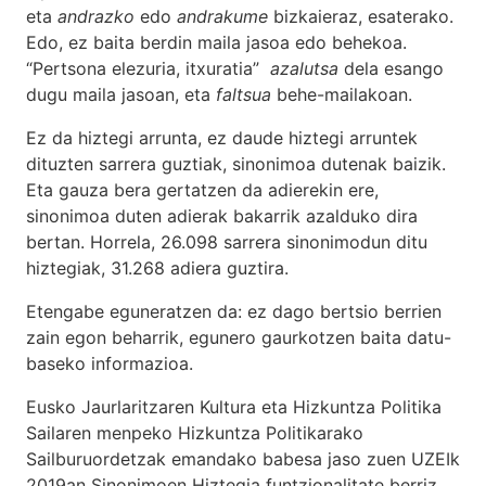
eta
andrazko
edo
andrakume
bizkaieraz, esaterako.
Edo, ez baita berdin maila jasoa edo behekoa.
“Pertsona elezuria, itxuratia”
azalutsa
dela esango
dugu maila jasoan, eta
faltsua
behe-mailakoan.
Ez da hiztegi arrunta, ez daude hiztegi arruntek
dituzten sarrera guztiak, sinonimoa dutenak baizik.
Eta gauza bera gertatzen da adierekin ere,
sinonimoa duten adierak bakarrik azalduko dira
bertan. Horrela, 26.098 sarrera sinonimodun ditu
hiztegiak, 31.268 adiera guztira.
Etengabe eguneratzen da: ez dago bertsio berrien
zain egon beharrik, egunero gaurkotzen baita datu-
baseko informazioa.
Eusko Jaurlaritzaren Kultura eta Hizkuntza Politika
Sailaren menpeko Hizkuntza Politikarako
Sailburuordetzak emandako babesa jaso zuen UZEIk
2019an Sinonimoen Hiztegia funtzionalitate berriz