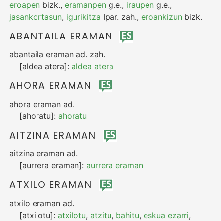
eroapen
bizk.
,
eramanpen
g.e.
,
iraupen
g.e.
,
jasankortasun
,
igurikitza
Ipar.
zah.
,
eroankizun
bizk.
ABANTAILA ERAMAN
abantaila eraman
ad.
zah.
[aldea atera]:
aldea atera
AHORA ERAMAN
ahora eraman
ad.
[ahoratu]:
ahoratu
AITZINA ERAMAN
aitzina eraman
ad.
[aurrera eraman]:
aurrera eraman
ATXILO ERAMAN
atxilo eraman
ad.
[atxilotu]:
atxilotu
,
atzitu
,
bahitu
,
eskua ezarri
,