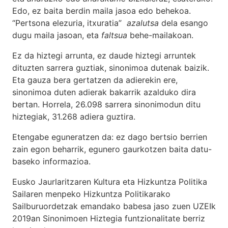
Edo, ez baita berdin maila jasoa edo behekoa.
“Pertsona elezuria, itxuratia”
azalutsa
dela esango
dugu maila jasoan, eta
faltsua
behe-mailakoan.
Ez da hiztegi arrunta, ez daude hiztegi arruntek
dituzten sarrera guztiak, sinonimoa dutenak baizik.
Eta gauza bera gertatzen da adierekin ere,
sinonimoa duten adierak bakarrik azalduko dira
bertan. Horrela, 26.098 sarrera sinonimodun ditu
hiztegiak, 31.268 adiera guztira.
Etengabe eguneratzen da: ez dago bertsio berrien
zain egon beharrik, egunero gaurkotzen baita datu-
baseko informazioa.
Eusko Jaurlaritzaren Kultura eta Hizkuntza Politika
Sailaren menpeko Hizkuntza Politikarako
Sailburuordetzak emandako babesa jaso zuen UZEIk
2019an Sinonimoen Hiztegia funtzionalitate berriz