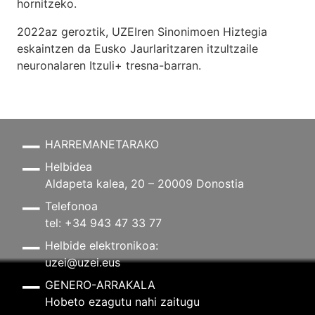
hornitzeko.
2022az geroztik, UZEIren Sinonimoen Hiztegia
eskaintzen da Eusko Jaurlaritzaren itzultzaile
neuronalaren
Itzuli+
tresna-barran.
HARREMANETARAKO
Helbidea
Aldapeta kalea, 20 – 20009 Donostia
Telefonoa
tel: +34 943 47 33 77
Helbide elektronikoa:
uzei@uzei.eus
GENERO-ARRAKALA
Hobeto ezagutu nahi zaitugu