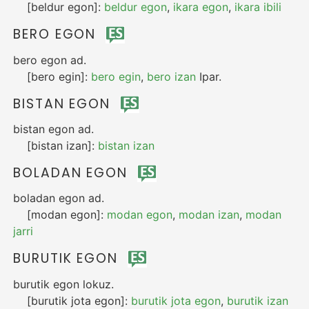
[beldur egon]:
beldur egon
,
ikara egon
,
ikara ibili
BERO EGON
bero egon
ad.
[bero egin]:
bero egin
,
bero izan
Ipar.
BISTAN EGON
bistan egon
ad.
[bistan izan]:
bistan izan
BOLADAN EGON
boladan egon
ad.
[modan egon]:
modan egon
,
modan izan
,
modan
jarri
BURUTIK EGON
burutik egon
lokuz.
[burutik jota egon]:
burutik jota egon
,
burutik izan