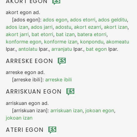
AKORT EGON
akort egon
ad.
[ados egon]:
ados egon
,
ados etorri
,
ados gelditu
,
ados izan
,
ados jarri
,
adostu
,
akort ezarri
,
akort izan
,
akort jarri
,
bat etorri
,
bat izan
,
batera etorri
,
konforme egon
,
konforme izan
,
konpondu
,
akomeatu
Ipar.
,
antolatu
Ipar.
,
arranjatu
Ipar.
,
bat egon
Ipar.
ARRESKE EGON
arreske egon
ad.
[arreske ibili]:
arreske ibili
ARRISKUAN EGON
arriskuan egon
ad.
[arriskuan izan]:
arriskuan izan
,
jokoan egon
,
jokoan izan
ATERI EGON