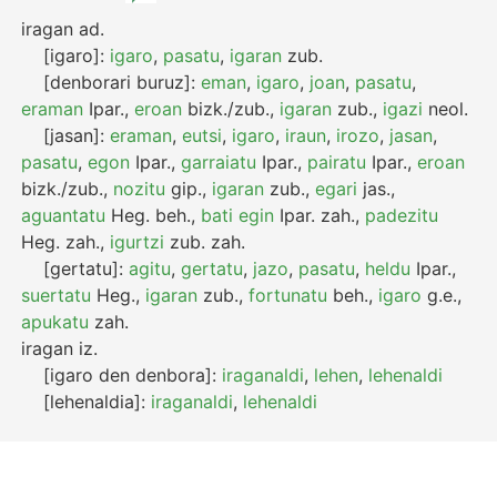
iragan
ad.
[igaro]:
igaro
,
pasatu
,
igaran
zub.
[denborari buruz]:
eman
,
igaro
,
joan
,
pasatu
,
eraman
Ipar.
,
eroan
bizk./zub.
,
igaran
zub.
,
igazi
neol.
[jasan]:
eraman
,
eutsi
,
igaro
,
iraun
,
irozo
,
jasan
,
pasatu
,
egon
Ipar.
,
garraiatu
Ipar.
,
pairatu
Ipar.
,
eroan
bizk./zub.
,
nozitu
gip.
,
igaran
zub.
,
egari
jas.
,
aguantatu
Heg.
beh.
,
bati egin
Ipar.
zah.
,
padezitu
Heg.
zah.
,
igurtzi
zub.
zah.
[gertatu]:
agitu
,
gertatu
,
jazo
,
pasatu
,
heldu
Ipar.
,
suertatu
Heg.
,
igaran
zub.
,
fortunatu
beh.
,
igaro
g.e.
,
apukatu
zah.
iragan
iz.
[igaro den denbora]:
iraganaldi
,
lehen
,
lehenaldi
[lehenaldia]:
iraganaldi
,
lehenaldi