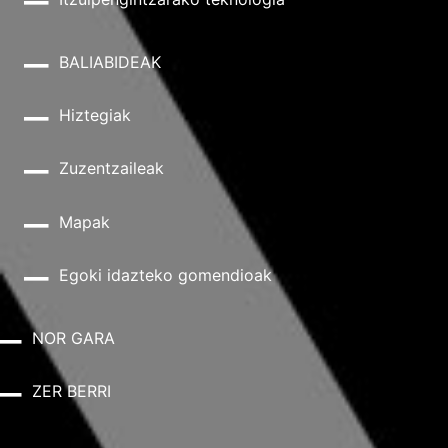
BALIABIDEAK
Hiztegiak
Zuzentzaileak
Mapak
Egoki idazteko gomendioak
NOR GARA
ZER BERRI