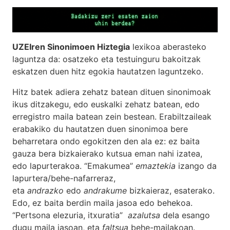
UZEIren Sinonimoen Hiztegia
lexikoa aberasteko
laguntza da: osatzeko eta testuinguru bakoitzak
eskatzen duen hitz egokia hautatzen laguntzeko.
Hitz batek adiera zehatz batean dituen sinonimoak
ikus ditzakegu, edo euskalki zehatz batean, edo
erregistro maila batean zein bestean. Erabiltzaileak
erabakiko du hautatzen duen sinonimoa bere
beharretara ondo egokitzen den ala ez: ez baita
gauza bera bizkaierako kutsua eman nahi izatea,
edo lapurterakoa. “Emakumea”
emaztekia
izango da
lapurtera/behe-nafarreraz,
eta
andrazko
edo
andrakume
bizkaieraz, esaterako.
Edo, ez baita berdin maila jasoa edo behekoa.
“Pertsona elezuria, itxuratia”
azalutsa
dela esango
dugu maila jasoan, eta
faltsua
behe-mailakoan.