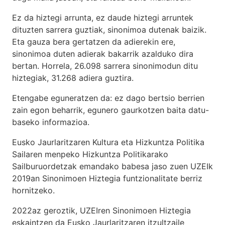
Ez da hiztegi arrunta, ez daude hiztegi arruntek
dituzten sarrera guztiak, sinonimoa dutenak baizik.
Eta gauza bera gertatzen da adierekin ere,
sinonimoa duten adierak bakarrik azalduko dira
bertan. Horrela, 26.098 sarrera sinonimodun ditu
hiztegiak, 31.268 adiera guztira.
Etengabe eguneratzen da: ez dago bertsio berrien
zain egon beharrik, egunero gaurkotzen baita datu-
baseko informazioa.
Eusko Jaurlaritzaren Kultura eta Hizkuntza Politika
Sailaren menpeko Hizkuntza Politikarako
Sailburuordetzak emandako babesa jaso zuen UZEIk
2019an Sinonimoen Hiztegia funtzionalitate berriz
hornitzeko.
2022az geroztik, UZEIren Sinonimoen Hiztegia
eskaintzen da Eusko Jaurlaritzaren itzultzaile