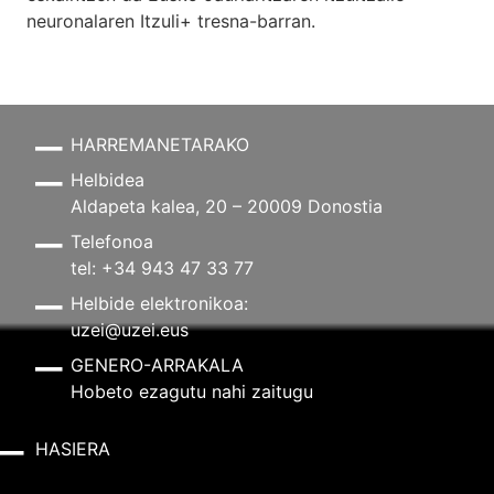
neuronalaren
Itzuli+
tresna-barran.
HARREMANETARAKO
Helbidea
Aldapeta kalea, 20 – 20009 Donostia
Telefonoa
tel: +34 943 47 33 77
Helbide elektronikoa:
uzei@uzei.eus
GENERO-ARRAKALA
Hobeto ezagutu nahi zaitugu
HASIERA